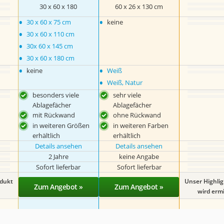
30 x 60 x 180
60 x 26 x 130 cm
•
•
30 x 60 x 75 cm
keine
•
30 x 60 x 110 cm
•
30x 60 x 145 cm
•
30 x 60 x 180 cm
•
•
keine
Weiß
•
Weiß, Natur
besonders viele
sehr viele
Ablagefächer
Ablagefächer
mit Rückwand
ohne Rückwand
in weiteren Größen
in weiteren Farben
erhältlich
erhältlich
Details ansehen
Details ansehen
2 Jahre
keine Angabe
Sofort lieferbar
Sofort lieferbar
odukt
Unser Highli
Zum Angebot »
Zum Angebot »
wird ermit