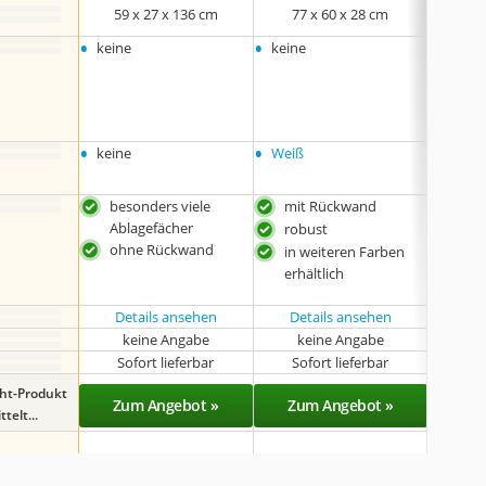
59 x 27 x 136 cm
77 x 60 x 28 cm
60 
•
•
•
keine
keine
30 x 2
•
60 x 3
•
•
•
keine
Weiß
keine
besonders viele
mit Rückwand
mit
Ablagefächer
robust
in 
ohne Rückwand
erhä
in weiteren Farben
erhältlich
Details ansehen
Details ansehen
Det
keine Angabe
keine Angabe
k
Sofort lieferbar
Sofort lieferbar
Sof
ght-Produkt
Zum Angebot »
Zum Angebot »
Zu
telt...