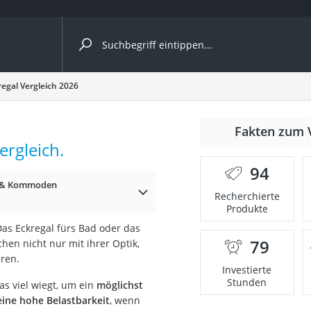
ergleiche nach Kategorie
regal Vergleich 2026
Fakten zum 
cher
ergleich.
94
e & Kommoden
Recherchierte
Produkte
rostuhl
Das Eckregal fürs Bad oder das
79
chen nicht nur mit ihrer Optik,
 Kamera
ären.
Investierte
Stunden
as viel wiegt, um ein
möglichst
eine hohe Belastbarkeit
, wenn