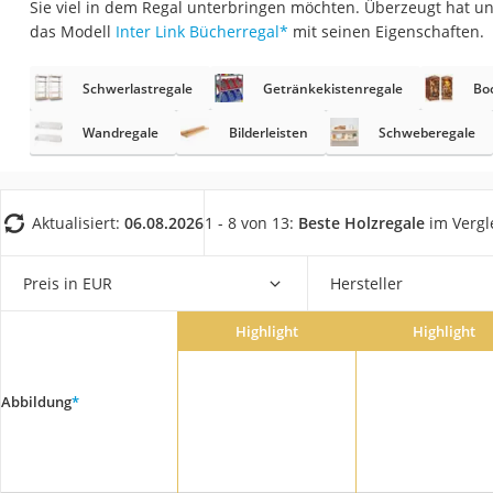
Sie viel in dem Regal unterbringen möchten. Überzeugt hat u
Konferenzmikrofo
das Modell
Inter Link Bücherregal
*
mit seinen Eigenschaften.
Klappmatratze
Duschkopf mit Kalk
Schwerlastregale
Getränkekistenregale
Bo
Aktenvernichter Si
Wandregale
Bilderleisten
Schweberegale
Bettgitter
Spannbettlaken
Aktualisiert:
06.08.2026
1 - 8 von 13:
Beste Holzregale
im Vergl
Topper 100 x 200
Duschpaneel
Preis in EUR
Hersteller
Höhenverstellbare
Matratze 90 x 200
Highlight
Highlight
Service
Abbildung
*