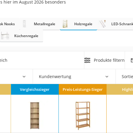
ns hier im August 2026 besonders
n
filter
ok Nooks
Metallregale
Holzregale
LED-Schran
cherheitsstufe 4
Küchenregale
eich
Produkte filtern
Kundenwertung
Sorti
r Schreibtisch
 cm
Vergleichssieger
Preis-Leistungs-Sieger
Highl