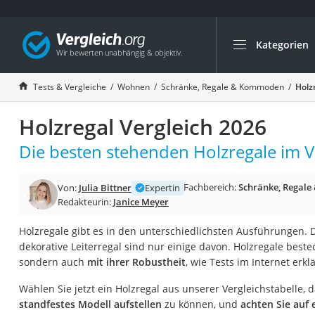
Kategorien
Die beliebtesten V
Wohnen
Tests & Vergleiche
Wohnen
Schränke, Regale & Kommoden
Holz
Matratzen-Topper
Holzregal Vergleich 2026
Matratzen
Konferenzlautspre
Die besten stehenden Holzregale im V
Tageslichtlampe
Fachbereich:
Schränke, Regal
Von:
Julia Bittner
Expertin
Badlüfter
Redakteurin:
Janice Meyer
Ergonomischer Bü
Holzregale gibt es in den unterschiedlichsten Ausführungen. 
Bürohocker
dekorative Leiterregal sind nur einige davon. Holzregale beste
Außenleuchte mit
sondern auch
mit ihrer Robustheit
, wie Tests im Internet erkl
Ozongeneratoren
Wählen Sie jetzt ein Holzregal aus unserer Vergleichstabelle, d
Akku-Tischlampe
standfestes Modell aufstellen
zu können, und
achten Sie auf 