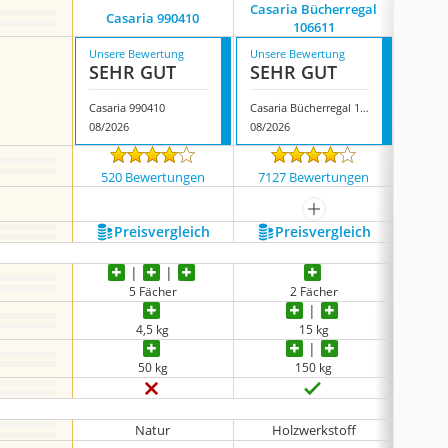
Casaria Bücherregal
Casaria 990410
Furn
‎106611
Unsere Bewertung
Unsere Bewertung
Unsere
SEHR GUT
SEHR GUT
SEH
Casaria 990410
Casaria Bücherregal ‎106611
Furni2
08/2026
08/2026
08/202
520 Bewertungen
7127 Bewertungen
15 
mehr anzeigen
Preis­vergleich
Preis­vergleich
P
5 Fächer
2 Fächer
4,5 kg
15 kg
keine 
50 kg
150 kg
keine 
Natur
Holzwerkstoff