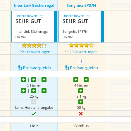
Inter Link Bücherregal
Songmics SP37N
Unsere Bewertung
Unsere Bewertung
SEHR GUT
SEHR GUT
Inter Link Bücherregal
Songmics SP37N
08/2026
08/2026
1721 Bewertungen
9323 Bewertungen
mehr anzeigen
Preis­vergleich
Preis­vergleich
5 Fächer
4 Fächer
25 kg
3,1 kg
keine Herstellerangabe
50 kg
Holz
Bambus