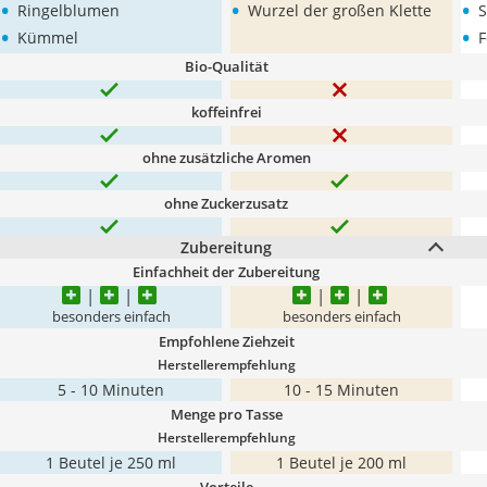
•
•
•
Ringelblumen
Wurzel der großen Klette
S
•
•
Kümmel
F
Bio-Qualität
koffeinfrei
ohne zusätzliche Aromen
ohne Zuckerzusatz
Zubereitung
Einfachheit der Zubereitung
besonders einfach
besonders einfach
Empfohlene Ziehzeit
Herstellerempfehlung
5 - 10 Minuten
10 - 15 Minuten
Menge pro Tasse
Herstellerempfehlung
1 Beutel je 250 ml
1 Beutel je 200 ml