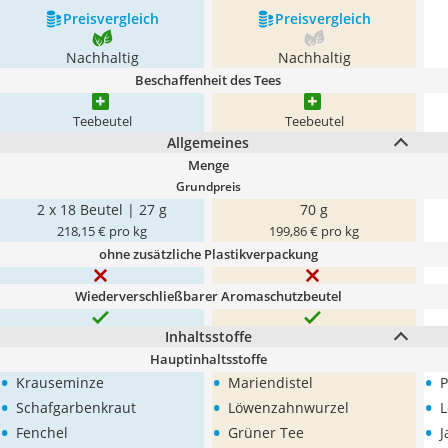
Preis­vergleich
Preis­vergleich
Nachhaltig
Nachhaltig
Beschaffenheit des Tees
Teebeutel
Teebeutel
Allgemeines
Menge
Grundpreis
2 x 18 Beutel | 27 g
70 g
218,15 € pro kg
199,86 € pro kg
ohne zusätzliche Plastikverpackung
Wiederverschließbarer Aromaschutzbeutel
Inhaltsstoffe
Hauptinhaltsstoffe
•
•
•
Krauseminze
Mariendistel
P
•
•
•
Schafgarbenkraut
Löwenzahnwurzel
•
•
•
Fenchel
Grüner Tee
J