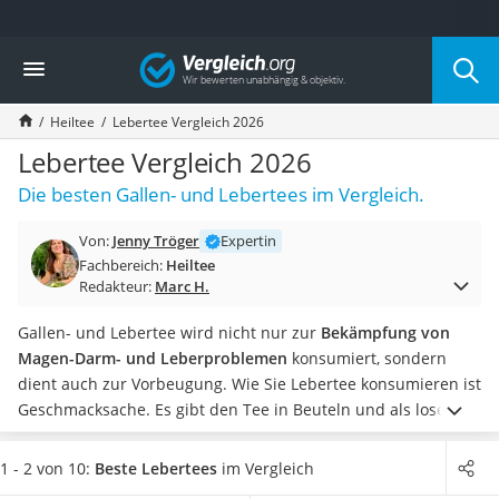
Die beliebtesten Vergleiche nach Kategorie
Vergleich
Lebensmittel
Schwarzkümmelöl
Heiltee
Lebertee Vergleich 2026
Knäckebrot
Schwarzkümmelöl-Kapseln
Lebertee Vergleich 2026
Manukahonig
Die besten Gallen- und Lebertees im Vergleich.
Eiklar
Astronautenkost
Von:
Jenny Tröger
Expertin
Balsamico-Essig
Fachbereich:
Heiltee
Schwarzkümmelöl bio
Redakteur:
Marc H.
Sardinen
Honig
Gallen- und Lebertee wird nicht nur zur
Bekämpfung von
Gemüsebrühe
Magen-Darm- und Leberproblemen
konsumiert, sondern
Eiskaffee-Pulver
dient auch zur Vorbeugung. Wie Sie Lebertee konsumieren ist
Irischer Whiskey
Geschmacksache. Es gibt den Tee in Beuteln und als losen
Grapefruitkernextrakt
Tee. Letzterer muss je nach Hersteller über Nacht ziehen und
Matcha-Set
die Zubereitung ist etwas aufwendiger als bei Beuteltee.
1 - 2 von 10:
Beste Lebertees
im Vergleich
Sojasauce
Probieren Sie einen Lebertee
und machen Sie den Test.