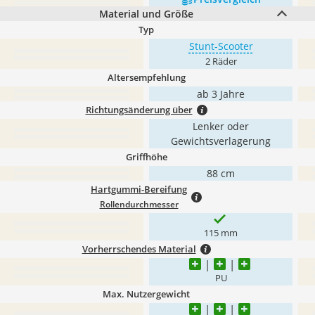
Material und Größe
Typ
Stunt-Scooter
2 Räder
Altersempfehlung
ab ‎3 Jahre
Richtungsänderung über
Lenker oder
Gewichtsverlagerung
Griffhöhe
88 cm
Hartgummi-Bereifung
Rollendurchmesser
115 mm
Vorherrschendes Material
PU
Max. Nutzergewicht