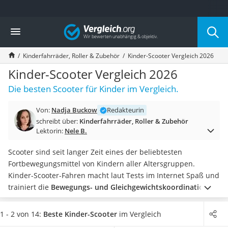
Die beliebtesten Vergleiche nach Kategorie
Vergleich
Kind & Baby
Babyphone mit 2 Kameras
Kinderfahrräder, Roller & Zubehör
Kinder-Scooter Vergleich 2026
Walkie-Talkie Kinder
Kindermatratzen
Kinder-Scooter Vergleich 2026
Babywippe
Die besten Scooter für Kinder im Vergleich.
Rollschuhe für Kinder
Tischkicker
Von:
Nadja Buckow
Redakteurin
Laufrad
schreibt über:
Kinderfahrräder, Roller & Zubehör
Kinderschubkarre
Lektorin:
Nele B.
Babyschlafsack
Kinderuhr
Scooter sind seit langer Zeit eines der beliebtesten
Babyphone
Fortbewegungsmittel von Kindern aller Altersgruppen.
Treppenschutzgitter
Kinder-Scooter-Fahren macht laut Tests im Internet Spaß und
Kindersitz ab 4 Jahren
trainiert die
Bewegungs- und Gleichgewichtskoordination
Kinderroller 3 Räder
von Kindern
. Wenn Sie wollen, dass Ihr Kind möglichst lange
Ferngesteuertes Auto
etwas von seinem Scooter hat, dann eignen sich
Kinder-
1 - 2 von 14:
Beste Kinder-Scooter
im Vergleich
Kindersitz 15–36 kg
Scooter mit höhenverstellbarem Griff
sehr gut.
Damit Ihr