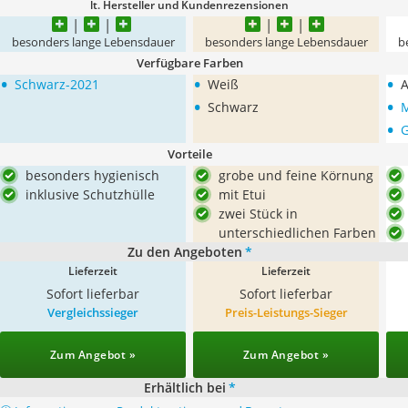
lt. Hersteller und Kundenrezensionen
besonders lange Lebensdauer
besonders lange Lebensdauer
b
Verfügbare Farben
•
•
•
Schwarz-2021
Weiß
A
•
•
Schwarz
•
Vorteile
besonders hygienisch
grobe und feine Körnung
inklusive Schutzhülle
mit Etui
zwei Stück in
unterschiedlichen Farben
Zu den Angeboten
*
Lieferzeit
Lieferzeit
Sofort lieferbar
Sofort lieferbar
Vergleichssieger
Preis-Leistungs-Sieger
Zum Angebot »
Zum Angebot »
Erhältlich bei
*