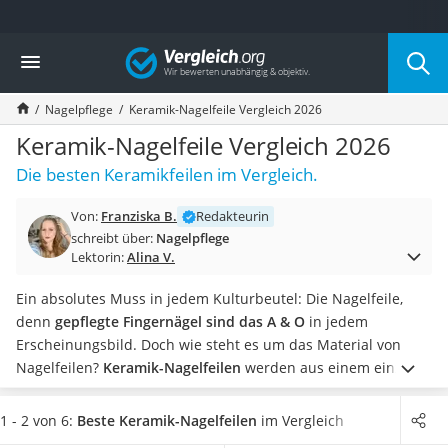
Die beliebtesten Vergleiche nach Kategorie
Vergleich
Drogerie
Inhalator
Nagelpflege
Keramik-Nagelfeile Vergleich 2026
Haarschneider
Rollator
Keramik-Nagelfeile Vergleich 2026
Braun Rasierer
Die besten Keramikfeilen im Vergleich.
Katzenklappe (Chip)
Rasierer
Von:
Franziska B.
Redakteurin
Masturbator
schreibt über:
Nagelpflege
Massagepistole
Lektorin:
Alina V.
Epilierer
Reisehaartrockner
Ein absolutes Muss in jedem Kulturbeutel: Die Nagelfeile,
Eiweißpulver
denn
gepflegte Fingernägel sind das A & O
in jedem
Magnesiumpräparat
Erscheinungsbild. Doch wie steht es um das Material von
Katzenklappe
Nagelfeilen?
Keramik-Nagelfeilen
werden aus einem einzigen
Nackenmassagegerät
Stück hergestellt und sind somit
besonders stabil und lange
Zeckenschutz Katze
haltbar
.
Wählen Sie jetzt aus unserer Tabelle eine Keramik-
1 - 2 von 6:
Beste Keramik-Nagelfeilen
im Vergleich
leichter Haartrockner
Nagelfeile aus und machen Sie den Test mit Ihrer perfekte