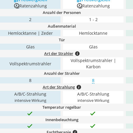
Ratenzahlung
Ratenzahlung
Anzahl der Personen
2
1 - 2
Außenmaterial
Hemlocktanne | Zeder
Hemlocktanne
Tür
Glas
Glas
Art der Strahler
Vollspektrumstrahler |
Vollspektrumstrahler
Karbon
Anzahl der Strahler
8
8
Art der Strahlung
A/B/C-Strahlung
A/B/C-Strahlung
intensive Wirkung
intensive Wirkung
Temperatur regelbar
Innenbeleuchtung
Farbtherapie