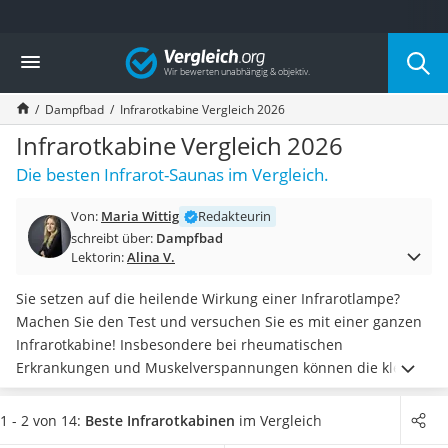
Die beliebtesten Vergleiche nach Kategorie
Vergleich
Baumarkt
Tresor feuerfest
Dampfbad
Infrarotkabine Vergleich 2026
Makita-Akku-Rasenmäher
Kappsäge
Infrarotkabine Vergleich 2026
Smartes Türschloss
Die besten Infrarot-Saunas im Vergleich.
Akku-Rasentrimmer
Feuchtigkeitsmessgerät
Von:
Maria Wittig
Redakteurin
Split-Klimaanlage 2 Innengeräte
schreibt über:
Dampfbad
Pelletofen
Lektorin:
Alina V.
Bohrmaschine
Tiefbrunnenpumpe
Sie setzen auf die heilende Wirkung einer Infrarotlampe?
Fliesenschneider
Machen Sie den Test und versuchen Sie es mit einer ganzen
Hochdruckreiniger
Infrarotkabine! Insbesondere bei rheumatischen
Doppelschleifer
Erkrankungen und Muskelverspannungen können die kleinen
Überwachungskamera
Kabinen helfen, aber
auch bei mentalen Leiden wie
Benzinrasenmäher mit Elektrostart
Angstzuständen werden den Infrarotstrahlen positive
1 - 2 von 14:
Beste Infrarotkabinen
im Vergleich
Akku-Laubsauger
Wirkungen nachgesagt
.
Infrarotkabinen sind in der Regel