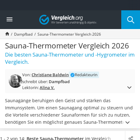
Die beliebtesten Vergleiche nach Kategorie
Vergleich
Baumarkt
Tresor feuerfest
Dampfbad
Sauna-Thermometer Vergleich 2026
Makita-Akku-Rasenmäher
Kappsäge
Sauna-Thermometer Vergleich 2026
Smartes Türschloss
Die besten Sauna-Thermometer und -Hygrometer im
Akku-Rasentrimmer
Vergleich.
Feuchtigkeitsmessgerät
Split-Klimaanlage 2 Innengeräte
Von:
Christiane Baldwin
Redakteurin
Pelletofen
schreibt über:
Dampfbad
Bohrmaschine
Lektorin:
Alina V.
Tiefbrunnenpumpe
Fliesenschneider
Saunagänge beruhigen den Geist und stärken das
Hochdruckreiniger
Immunsystem. Um einen Saunagang optimal zu steuern und
Doppelschleifer
die Vorteile verschiedener Saunaformen für sich zu nutzen,
Überwachungskamera
benötigen Sie ein möglichst genaues Sauna-Thermometer mit
Benzinrasenmäher mit Elektrostart
integriertem
Hygrometer
. So können Sie jederzeit
Akku-Laubsauger
überwachen, wann der nächste Aufguss nötig ist
.
1 - 2 von 14:
Beste Sauna-Thermometer
im Vergleich