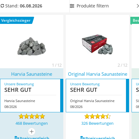
Löschdecke
produziert
werden. Wählen Sie jetzt vorgewaschene
Produkte filtern
Stand:
06.08.2026
Multimeter
Saunasteine aus der Vergleichstabelle, wenn Sie die Steine
Winterharte Palmen
vor dem Verwenden nicht selbst reinigen möchten.
Vergleichssieger
Bes
Gasdurchlauferhitzer
Überzeugt hat uns hier im August 2026 besonders das
Service
Modell
Harvia Saunasteine
*
mit seinen Eigenschaften.
1 / 12
2 / 12
Harvia Saunasteine
Original Harvia Saunasteine
Unsere Bewertung
Unsere Bewertung
U
SEHR GUT
SEHR GUT
Harvia Saunasteine
Original Harvia Saunasteine
S
08/2026
08/2026
0
468 Bewertungen
326 Bewertungen
mehr anzeigen
Preis­vergleich
Preis­vergleich