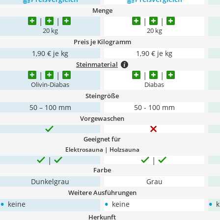
Menge
20 kg
20 kg
Preis je Kilogramm
1,90 € je kg
1,90 € je kg
Steinmaterial
Olivin-Diabas
Diabas
Steingröße
50 – 100 mm
50 - 100 mm
Vorgewaschen
Geeignet für
Elektrosauna | Holzsauna
Farbe
Dunkelgrau
Grau
Weitere Ausführungen
•
•
•
keine
keine
k
Herkunft