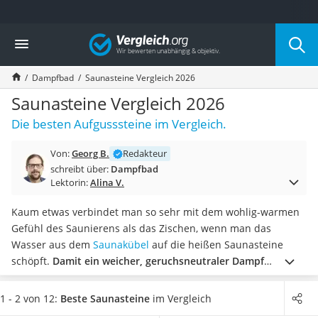
Die beliebtesten Vergleiche nach Kategorie
Vergleich
Baumarkt
Tresor feuerfest
Dampfbad
Saunasteine Vergleich 2026
Makita-Akku-Rasenmäher
Kappsäge
Saunasteine Vergleich 2026
Smartes Türschloss
Die besten Aufgusssteine im Vergleich.
Akku-Rasentrimmer
Feuchtigkeitsmessgerät
Von:
Georg B.
Redakteur
Split-Klimaanlage 2 Innengeräte
schreibt über:
Dampfbad
Pelletofen
Lektorin:
Alina V.
Bohrmaschine
Tiefbrunnenpumpe
Kaum etwas verbindet man so sehr mit dem wohlig-warmen
Fliesenschneider
Gefühl des Saunierens als das Zischen, wenn man das
Hochdruckreiniger
Wasser aus dem
Saunakübel
auf die heißen Saunasteine
Doppelschleifer
schöpft.
Damit ein weicher, geruchsneutraler Dampf
Überwachungskamera
entsteht
, sollten Sie qualitativ hochwertige Saunasteine
Benzinrasenmäher mit Elektrostart
kaufen.
Diverse Online-Tests zeigen, dass die Steine
häufig in
1 - 2 von 12:
Beste Saunasteine
im Vergleich
Akku-Laubsauger
Deutschland oder skandinavischen Ländern wie Finnland