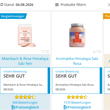
MCT-Öl
Vergleichstabelle
Himalaya-Salz in einer
Produkte filtern
Stand:
04.08.2026
Trüffelöl
wiederverschließbaren Verpackung
, um es lange und trocken
Erythrit
aufbewahren zu können. Überzeugt hat uns hier im August
Vergleichssieger
Pre
Müsli ohne Zuckerzusatz
2026 besonders das Modell
Meerbach & Rose Himalaya Salz
Service
fein
*
mit seinen Eigenschaften.
1 / 12
2 / 12
Meerbach & Rose Himalaya
Aromatika Himalaya Salz
Salz fein
Rosa
Unsere Bewertung
Unsere Bewertung
U
SEHR GUT
SEHR GUT
Meerbach & Rose Himalaya Salz fein
Aromatika Himalaya Salz Rosa
Az
08/2026
08/2026
0
568 Bewertungen
1570 Bewertungen
Preis­vergleich
Preis­vergleich