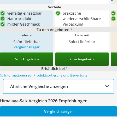
•
1
Vorteile
vielfältig einsetzbar
praktische
Naturprodukt
wiederverschließbare
milder Geschmack
Verpackung
Zu den Angeboten
*
Lieferzeit
Lieferzeit
Sofort lieferbar
Sofort lieferbar
Vergleichssieger
Zum Angebot »
Zum Angebot »
Erhältlich bei
*
ⓘ Informationen zur Produktsortierung und Bewertung
Ähnliche Vergleiche anzeigen
Himalaya-Salz Vergleich 2026 Empfehlungen
Vergleichssieger