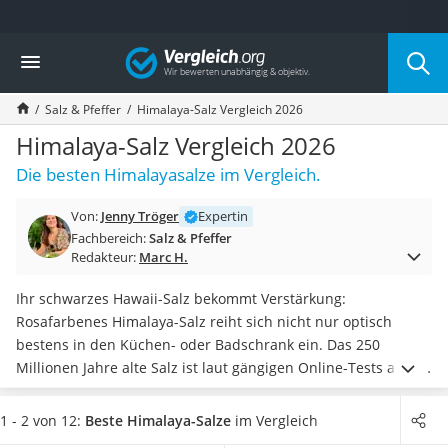
Die beliebtesten Vergleiche nach Kategorie
Vergleich
Lebensmittel
Schwarzkümmelöl
Salz & Pfeffer
Himalaya-Salz Vergleich 2026
Knäckebrot
Schwarzkümmelöl-Kapseln
Himalaya-Salz Vergleich 2026
Manukahonig
Die besten Himalayasalze im Vergleich.
Eiklar
Astronautenkost
Von:
Jenny Tröger
Expertin
Balsamico-Essig
Fachbereich:
Salz & Pfeffer
Schwarzkümmelöl bio
Redakteur:
Marc H.
Sardinen
Honig
Ihr schwarzes Hawaii-Salz bekommt Verstärkung:
Gemüsebrühe
Rosafarbenes Himalaya-Salz reiht sich nicht nur optisch
Eiskaffee-Pulver
bestens in den Küchen- oder Badschrank ein. Das 250
Irischer Whiskey
Millionen Jahre alte Salz ist laut gängigen Online-Tests auch
Grapefruitkernextrakt
optimal für das Wohlbefinden von Körper und Geist
Matcha-Set
geeignet. Eine heilende sowie antiseptische Wirkung wird
1 - 2 von 12:
Beste Himalaya-Salze
im Vergleich
Sojasauce
den Salzkristallen nachgesagt.
Wählen Sie jetzt aus unserer