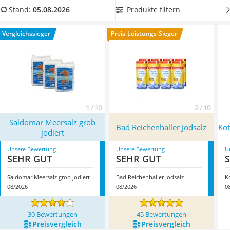
MCT-Öl
Vergleichstabelle
Jodsalz in einer robusten und luftdichten
Produkte filtern
Stand:
05.08.2026
Trüffelöl
Verpackung
für die sichere Aufbewahrung. Überzeugt hat
Erythrit
uns hier im August 2026 besonders das Modell
Saldomar
Vergleichssieger
Preis-Leistungs-Sieger
Müsli ohne Zuckerzusatz
Meersalz grob jodiert
*
mit seinen Eigenschaften.
Service
1 / 10
2 / 10
Saldomar Meersalz grob
Bad Reichenhaller Jodsalz
Kot
jodiert
Unsere Bewertung
Unsere Bewertung
U
SEHR GUT
SEHR GUT
Saldomar Meersalz grob jodiert
Bad Reichenhaller Jodsalz
K
08/2026
08/2026
0
30 Bewertungen
45 Bewertungen
Preis­vergleich
Preis­vergleich