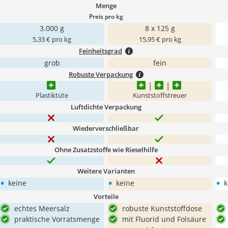
Menge
Preis pro kg
3.000 g
8 x 125 g
5,33 € pro kg
15,95 € pro kg
Feinheitsgrad
grob
fein
Robuste Verpackung
Plastiktüte
Kunststoffstreuer
Luftdichte Verpackung
Wiederverschließbar
Ohne Zusatzstoffe wie Rieselhilfe
Weitere Varianten
•
•
•
keine
keine
k
Vorteile
echtes Meersalz
robuste Kunststoffdose
praktische Vorratsmenge
mit Fluorid und Folsäure