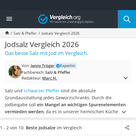
Die beliebtesten Vergleiche nach Kategorie
Vergleich
Lebensmittel
Schwarzkümmelöl
Salz & Pfeffer
Jodsalz Vergleich 2026
Knäckebrot
Schwarzkümmelöl-Kapseln
Jodsalz Vergleich 2026
Manukahonig
Das beste Salz mit Jod im Vergleich.
Eiklar
Astronautenkost
Von:
Jenny Tröger
Expertin
Balsamico-Essig
Fachbereich:
Salz & Pfeffer
Schwarzkümmelöl bio
Redakteur:
Marc H.
Sardinen
Honig
Salz und
schwarzer Pfeffer
sind die absolute
Gemüsebrühe
Grundausstattung jedes Gewürzschranks. Durch die
Eiskaffee-Pulver
Jodbeigabe soll
ein Mangel an wichtigen Spurenelementen
Irischer Whiskey
vermieden werden
, da es in unserer heimischen Küche kaum
Grapefruitkernextrakt
vorkommt. Unabhängige Tests im Internet bestätigen, dass
Matcha-Set
den Produkten Jodmengen nur im Rahmen der gesetzlichen
1 - 2 von 10:
Beste Jodsalze
im Vergleich
Sojasauce
Vorgaben zugefügt werden.
Wählen Sie jetzt aus unserer