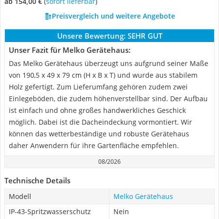
ab 154,00 €
(
Sofort lieferbar
)
Preisvergleich und weitere Angebote
Unsere Bewertung:
SEHR GUT
Unser Fazit für Melko Gerätehaus:
Das Melko Gerätehaus überzeugt uns aufgrund seiner Maße
von 190,5 x 49 x 79 cm (H x B x T) und wurde aus stabilem
Holz gefertigt. Zum Lieferumfang gehören zudem zwei
Einlegeböden, die zudem höhenverstellbar sind. Der Aufbau
ist einfach und ohne großes handwerkliches Geschick
möglich. Dabei ist die Dacheindeckung vormontiert. Wir
können das wetterbeständige und robuste Gerätehaus
daher Anwendern für ihre Gartenfläche empfehlen.
08/2026
Technische Details
Modell
Melko Gerätehaus
IP-43-Spritzwasserschutz
Nein