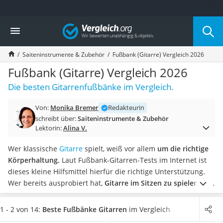
Die beliebtesten Vergleiche nach Kategorie
Vergleich
Freizeit & Sport
Gartentrampolin
Saiteninstrumente & Zubehör
Fußbank (Gitarre) Vergleich 2026
Trampolin
Metalldetektor
Fußbank (Gitarre) Vergleich 2026
Eufab-Fahrradträger
Die besten Gitarrenfußbänke im Vergleich.
Trampolin 366 cm
Fahrradschloss
Von:
Monika Bremer
Redakteurin
Aluminium-Koffer
schreibt über:
Saiteninstrumente & Zubehör
Futterboot
Lektorin:
Alina V.
Air Bike
E-Bike-Dreirad
Wer klassische
Gitarre
spielt, weiß vor allem
um die richtige
Trekkingschuhe Herren
Körperhaltung.
Laut Fußbank-Gitarren-Tests im Internet ist
Reisetasche mit Rollen
dieses kleine Hilfsmittel hierfür die richtige Unterstützung.
Klimmzugstation
Wer bereits ausprobiert hat,
Gitarre im Sitzen zu spielen
und
Koffer
dabei die Beine übereinander zu schlagen, der weiß, dass
Nachtsichtgerät
diese Spielposition
nur für kurze Spielzeiten geeignet
ist.
1 - 2 von 14:
Beste Fußbänke Gitarren
im Vergleich
Faltschloss
Eine Fußbank für Gitarren gibt es
in unterschiedlichen