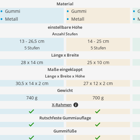
Material
•
•
•
Gummi
Gummi
•
•
•
Metall
Metall
M
einstellbare Höhe
Anzahl Stufen
13 - 26,5 cm
14 - 25 cm
5 Stufen
5 Stufen
Länge x Breite
28 x 14 cm
25 x 10 cm
Maße eingeklappt
Länge x Breite x Höhe
30,5 x 14 x 2 cm
27 x 12 x 2 cm
Gewicht
740 g
700 g
X-Rahmen
Rutschfeste Gummiauflage
Gummifüße