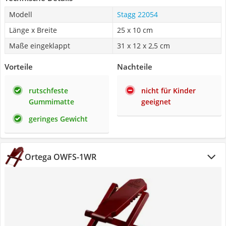
Modell
Stagg 22054
Länge x Breite
25 x 10 cm
Maße eingeklappt
31 x 12 x 2,5 cm
Vorteile
Nachteile
rutschfeste
nicht für Kinder
Gummimatte
geeignet
geringes Gewicht
Ortega OWFS-1WR