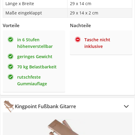
Länge x Breite
29 x 14 cm
Maße eingeklappt
29 x 14 x 2 cm
Vorteile
Nachteile
in 6 Stufen
Tasche nicht
höhenverstellbar
inklusive
geringes Gewicht
70 kg Belastbarkeit
rutschfeste
Gummiauflage
Kingpoint Fußbank Gitarre