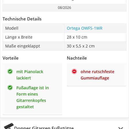
08/2026
Technische Details
Modell
Ortega OWFS-1WR
Länge x Breite
28 x 10 cm
Maße eingeklappt
30 x 5,5 x 2 cm
Vorteile
Nachteile
mit Pianolack
ohne rutschfeste
lackiert
Gummiauflage
Fußauflage ist in
Form eines
Gitarrenkopfes
gestaltet
Donner Gitarren Fußstütze