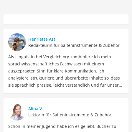
Henriette Ast
Redakteurin für Saiteninstrumente & Zubehör
Als Linguistin bei Vergleich.org kombiniere ich mein
sprachwissenschaftliches Fachwissen mit einem
ausgeprägten Sinn für klare Kommunikation. Ich
analysiere, strukturiere und überarbeite Inhalte so, dass
sie sprachlich präzise, leicht verständlich und für unsere
Leser:innen informierend sind. Mein Schwerpunkt liegt
dabei unter anderem auf Freizeit-Themen. Auch privat
beschäftige ich mich gerne mit verschiedenen Hobbys
Alina V.
und Freizeitaktivitäten. Dieses Interesse spiegelt sich in
Lektorin für Saiteninstrumente & Zubehör
meinen Beiträgen wider, die sich mit Freizeitideen,
Schon in meiner Jugend habe ich es geliebt, Bücher zu
Reiseempfehlungen, Hobbytipps und Anregungen für die