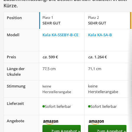
Kürze.
Position
Platz 1
Platz 2
SEHR GUT
SEHR GUT
Modell
Kala KA-SSEBY-B-CE
Kala ‎KA-SA-B
Preis
ca.
599 €
ca.
1.264 €
Länge der
77,5 cm
71,1 cm
Ukulele
Stimmung
keine
keine
Herstellerangabe
Herstellerangabe
Lieferzeit
Sofort lieferbar
Sofort lieferbar
Angebote
Zum Angebot »
Zum Angebot »