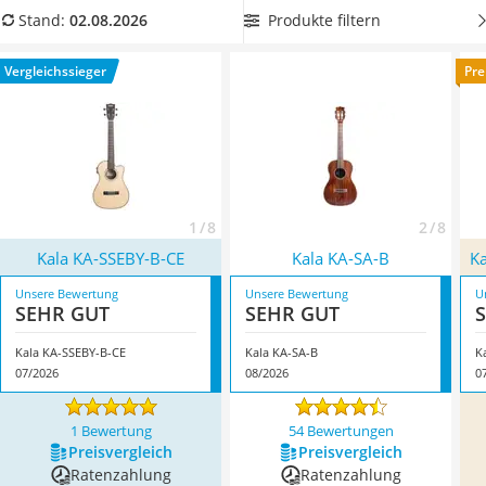
Handgepäck-Koffer
und zwar sowohl für Akkorde als auch für Melodien.
Produkte filtern
Stand:
02.08.2026
Vibrationsplatte
Überzeugt hat uns hier im August 2026 besonders das
Wanderschuhe Herren
Modell
Kala KA-SSEBY-B-CE
*
mit seinen Eigenschaften.
Vergleichssieger
Pre
Sicherheitsweste Reiten
Service
1 / 8
2 / 8
Kala KA-SSEBY-B-CE
Kala ‎KA-SA-B
K
Unsere Bewertung
Unsere Bewertung
U
SEHR GUT
SEHR GUT
Kala KA-SSEBY-B-CE
Kala ‎KA-SA-B
K
07/2026
08/2026
0
1 Bewertung
54 Bewertungen
Preis­vergleich
Preis­vergleich
Ratenzahlung
Ratenzahlung