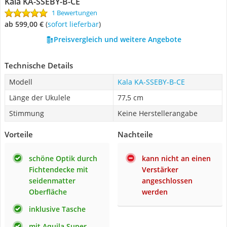
Kala KA-SSEBY-B-CE
1 Bewertungen
ab 599,00 €
(
Sofort lieferbar
)
Preisvergleich und weitere Angebote
Technische Details
Modell
Kala KA-SSEBY-B-CE
Länge der Ukulele
77,5 cm
Stimmung
Keine Herstellerangabe
Vorteile
Nachteile
schöne Optik durch
kann nicht an einen
Fichtendecke mit
Verstärker
seidenmatter
angeschlossen
Oberfläche
werden
inklusive Tasche
mit Aquila Super