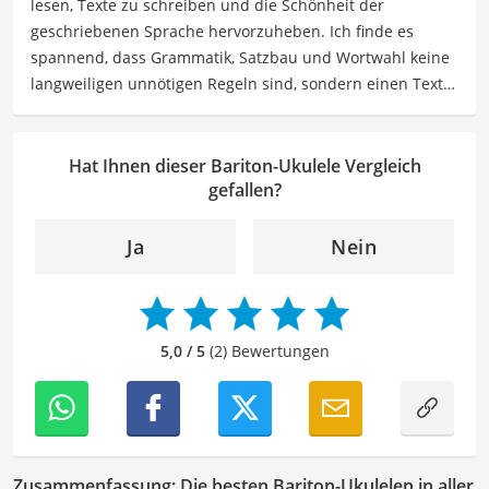
lesen, Texte zu schreiben und die Schönheit der
Freizeitgestaltung befassen.
geschriebenen Sprache hervorzuheben. Ich finde es
Der Bariton-Ukulele-Vergleich ist aus unserer Sicht
spannend, dass Grammatik, Satzbau und Wortwahl keine
besonders empfehlenswert für
Musiker
und
langweiligen unnötigen Regeln sind, sondern einen Text
Ukulelespieler
.
zum Leben erwecken können. Deshalb habe ich es mir
zur Aufgabe gemacht, mein Know How und die Liebe zum
geschriebenen Wort als Lektorin bei VGL in unsere Texte
Hat Ihnen dieser Bariton-Ukulele Vergleich
einfließen zu lassen. Mit meinem Auge für
gefallen?
Detailgenauigkeit und sprachliche Präzision unterstütze
ich unser Redaktionsteam dabei, qualitativ hochwertige
Ja
Nein
und fehlerfreie Inhalte zu liefern. Dabei liebe ich es,
meinen Wissensschatz immer mehr zu erweitern und
mich täglich mit den verschiedensten Themen
auseinanderzusetzen.
5,0 / 5
(2) Bewertungen
Zusammenfassung: Die besten Bariton-Ukulelen in aller