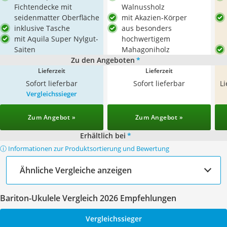
Fichtendecke mit
Walnussholz
seidenmatter Oberfläche
mit Akazien-Körper
inklusive Tasche
aus besonders
mit Aquila Super Nylgut-
hochwertigem
Saiten
Mahagoniholz
Zu den Angeboten
*
Lieferzeit
Lieferzeit
Sofort lieferbar
Sofort lieferbar
L
Vergleichssieger
Zum Angebot »
Zum Angebot »
Erhältlich bei
*
ⓘ Informationen zur Produktsortierung und Bewertung
Ähnliche Vergleiche anzeigen
Bariton-Ukulele Vergleich 2026 Empfehlungen
Vergleichssieger