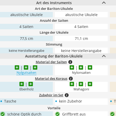
Art des Instruments
Art der Bariton-Ukulele
akustische Ukulele
akustische Ukulele
Anzahl der Saiten
4 Saiten
4 Saiten
Länge der Ukulele
77,5 cm
71,1 cm
Stimmung
keine Herstellerangabe
keine Herstellerangabe
Ausstattung der Bariton-Ukulele
Material der Saiten
Nylgutsaiten
Nylonsaiten
Material des Korpus
Ebenholz
Mahagoni
Zubehör im Set
•
•
•
Tasche
kein Zubehör
T
Vorteile
schöne Optik durch
Griffbrett aus