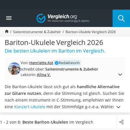
Die beliebtesten Vergleiche nach Kategorie
Vergleich
Freizeit & Sport
Gartentrampolin
Saiteninstrumente & Zubehör
Bariton-Ukulele Vergleich 2026
Trampolin
Metalldetektor
Bariton-Ukulele Vergleich 2026
Eufab-Fahrradträger
Die besten Ukulelen im Bariton im Vergleich.
Trampolin 366 cm
Fahrradschloss
Von:
Henriette Ast
Redakteurin
Aluminium-Koffer
schreibt über:
Saiteninstrumente & Zubehör
Futterboot
Lektorin:
Alina V.
Air Bike
E-Bike-Dreirad
Die Bariton-Ukulele lässt sich gut als
handliche Alternative
Trekkingschuhe Herren
zur Gitarre nutzen
, denn die Stimmung ist gleich. Suchen Sie
Reisetasche mit Rollen
nach einem Instrument in C-Stimmung, empfehlen wir Ihnen
Klimmzugstation
eine
Konzert-Ukulele
mit der Stimmfolge g-c-e-a.
Wählen Sie
Koffer
jetzt eine Bariton-Ukulele aus unserer Vergleichstabelle,
die
Nachtsichtgerät
aus hochwertigem Mahagoniholz ist
. Diesen Ukulelen wird in
1 - 2 von 8:
Beste Bariton-Ukulelen
im Vergleich
Faltschloss
diversen Tests im Internet der schönste Klang nachgesagt –