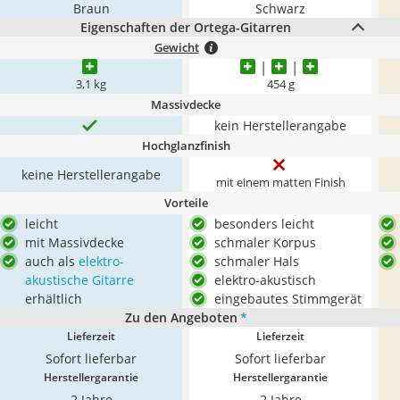
Braun
Schwarz
Eigenschaften der Ortega-Gitarren
Gewicht
‎3,1 kg
‎454 g
Massivdecke
kein Herstellerangabe
Hochglanzfinish
keine Herstellerangabe
mit einem matten Finish
Vorteile
leicht
besonders leicht
mit Massivdecke
schmaler Korpus
auch als
elektro-
schmaler Hals
akustische Gitarre
elektro-akustisch
erhältlich
eingebautes Stimmgerät
Zu den Angeboten
*
Lieferzeit
Lieferzeit
Sofort lieferbar
Sofort lieferbar
Herstellergarantie
Herstellergarantie
2 Jahre
2 Jahre