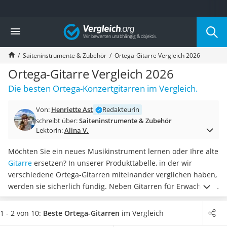
Die beliebtesten Vergleiche nach Kategorie
Vergleich
Freizeit & Sport
Gartentrampolin
Saiteninstrumente & Zubehör
Ortega-Gitarre Vergleich 2026
Trampolin
Metalldetektor
Ortega-Gitarre Vergleich 2026
Eufab-Fahrradträger
Die besten Ortega-Konzertgitarren im Vergleich.
Trampolin 366 cm
Fahrradschloss
Von:
Henriette Ast
Redakteurin
Aluminium-Koffer
schreibt über:
Saiteninstrumente & Zubehör
Futterboot
Lektorin:
Alina V.
Air Bike
E-Bike-Dreirad
Möchten Sie ein neues Musikinstrument lernen oder Ihre alte
Trekkingschuhe Herren
Gitarre
ersetzen? In unserer Produkttabelle, in der wir
Reisetasche mit Rollen
verschiedene Ortega-Gitarren miteinander verglichen haben,
Klimmzugstation
werden sie sicherlich fündig. Neben Gitarren für Erwachsene
Koffer
können Sie in der Tabelle auch Kindergitarren von Ortega
Nachtsichtgerät
entdecken. Je nach Geschmack können Sie
aus den
1 - 2 von 10:
Beste Ortega-Gitarren
im Vergleich
Faltschloss
unterschiedlichsten Farben wählen
. In diversen Online-Tests