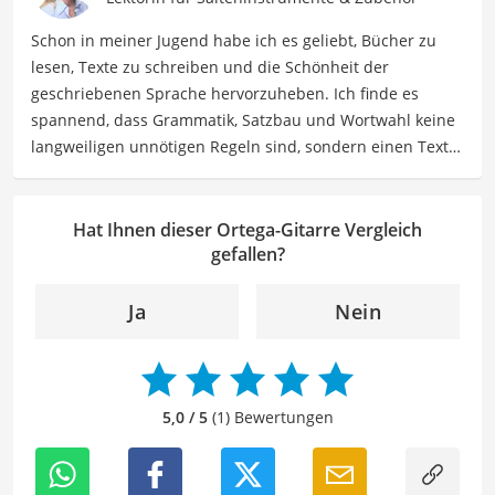
meinen Beiträgen wider, die sich mit Freizeitideen,
Schon in meiner Jugend habe ich es geliebt, Bücher zu
Reiseempfehlungen, Hobbytipps und Anregungen für die
lesen, Texte zu schreiben und die Schönheit der
Freizeitgestaltung befassen.
geschriebenen Sprache hervorzuheben. Ich finde es
Der Ortega-Gitarre-Vergleich ist aus unserer Sicht
spannend, dass Grammatik, Satzbau und Wortwahl keine
besonders empfehlenswert für
Musiker
und
Gitarristen
.
langweiligen unnötigen Regeln sind, sondern einen Text
zum Leben erwecken können. Deshalb habe ich es mir
zur Aufgabe gemacht, mein Know How und die Liebe zum
geschriebenen Wort als Lektorin bei VGL in unsere Texte
Hat Ihnen dieser Ortega-Gitarre Vergleich
einfließen zu lassen. Mit meinem Auge für
gefallen?
Detailgenauigkeit und sprachliche Präzision unterstütze
ich unser Redaktionsteam dabei, qualitativ hochwertige
Ja
Nein
und fehlerfreie Inhalte zu liefern. Dabei liebe ich es,
meinen Wissensschatz immer mehr zu erweitern und
mich täglich mit den verschiedensten Themen
auseinanderzusetzen.
5,0 / 5
(1) Bewertungen