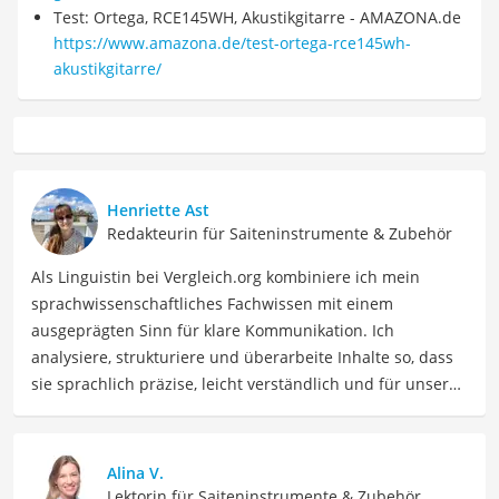
Test: Ortega, RCE145WH, Akustikgitarre - AMAZONA.de
https://www.amazona.de/test-ortega-rce145wh-
akustikgitarre/
Henriette Ast
Redakteurin für Saiteninstrumente & Zubehör
Als Linguistin bei Vergleich.org kombiniere ich mein
sprachwissenschaftliches Fachwissen mit einem
ausgeprägten Sinn für klare Kommunikation. Ich
analysiere, strukturiere und überarbeite Inhalte so, dass
sie sprachlich präzise, leicht verständlich und für unsere
Leser:innen informierend sind. Mein Schwerpunkt liegt
dabei unter anderem auf Freizeit-Themen. Auch privat
beschäftige ich mich gerne mit verschiedenen Hobbys
Alina V.
und Freizeitaktivitäten. Dieses Interesse spiegelt sich in
Lektorin für Saiteninstrumente & Zubehör