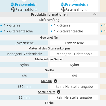
mehr anzeigen
mehr anzeigen
Preis­vergleich
Preis­vergleich
Ratenzahlung
Ratenzahlung
Produktinformationen
Lieferumfang
•
•
•
1 x Gitarre
1 x Gitarre
1
•
•
•
1 x Gitarrentasche
1 x Gitarrentasche
1
Geeignet für
Erwachsene
Erwachsene
Material des Gitarrenkorpus
Mahagoni, Zedernholz
Mahagoni, Fichtenholz
Material der Saiten
Nylon
Nylon
Größe
4/4
4/4
Mensur
650 mm
keine Herstellerangabe
Sattelbreite
52 mm
kein Herstellerangabe
Farbe