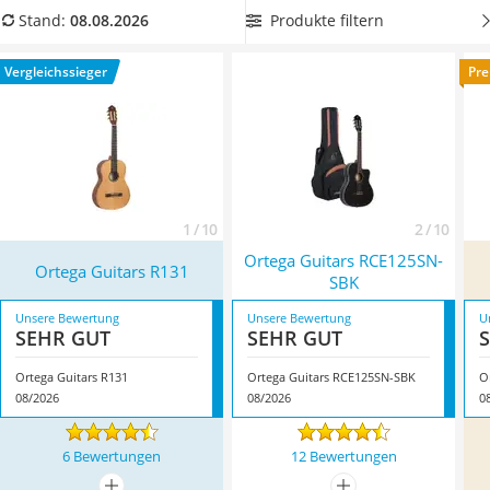
Handgepäck-Koffer
sind verschiedene Ortega-Gitarren zu finden, die sich in ihrer
Produkte filtern
Stand:
08.08.2026
Vibrationsplatte
Größe und ihrem Gewicht unterscheiden.
Wählen Sie jetzt
Wanderschuhe Herren
aus unserer Produkttabelle
eine Ortega-Gitarre mit
Vergleichssieger
Pre
Sicherheitsweste Reiten
Massivdecke
, damit Ihr neues Instrument besonders schön
Service
klingt. Überzeugt hat uns hier im August 2026 besonders das
Modell
Ortega Guitars R131
*
mit seinen Eigenschaften.
1 / 10
2 / 10
Ortega Guitars RCE125SN-
Ortega Guitars R131
SBK
Unsere Bewertung
Unsere Bewertung
U
SEHR GUT
SEHR GUT
Ortega Guitars R131
Ortega Guitars RCE125SN-SBK
O
08/2026
08/2026
0
6 Bewertungen
12 Bewertungen