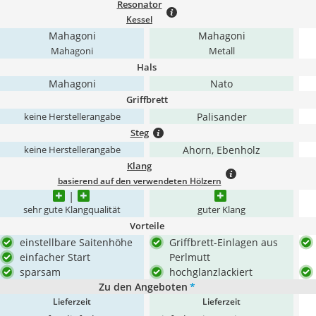
Resonator
Kessel
Mahagoni
Mahagoni
Mahagoni
Metall
Hals
Mahagoni
Nato
Griffbrett
Palisander
keine Herstellerangabe
Steg
Ahorn, Ebenholz
keine Herstellerangabe
Klang
basierend auf den verwendeten Hölzern
sehr gute Klangqualität
guter Klang
Vorteile
einstellbare Saitenhöhe
Griffbrett-Einlagen aus
einfacher Start
Perlmutt
sparsam
hochglanzlackiert
Zu den Angeboten
*
Lieferzeit
Lieferzeit