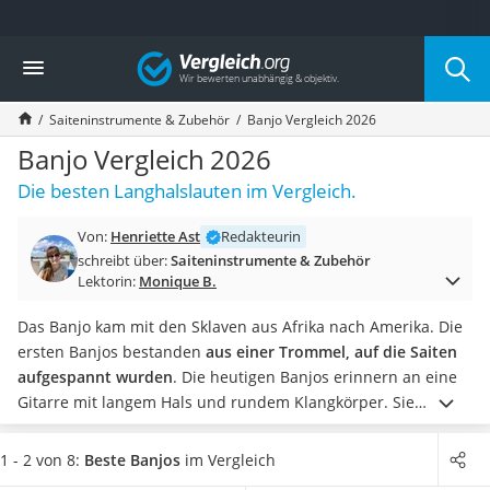
Die beliebtesten Vergleiche nach Kategorie
Vergleich
Freizeit & Sport
Gartentrampolin
Saiteninstrumente & Zubehör
Banjo Vergleich 2026
Trampolin
Metalldetektor
Banjo Vergleich 2026
Eufab-Fahrradträger
Die besten Langhalslauten im Vergleich.
Trampolin 366 cm
Fahrradschloss
Von:
Henriette Ast
Redakteurin
Aluminium-Koffer
schreibt über:
Saiteninstrumente & Zubehör
Futterboot
Lektorin:
Monique B.
Air Bike
E-Bike-Dreirad
Das Banjo kam mit den Sklaven aus Afrika nach Amerika. Die
Trekkingschuhe Herren
ersten Banjos bestanden
aus einer Trommel, auf die Saiten
Reisetasche mit Rollen
aufgespannt wurden
. Die heutigen Banjos erinnern an eine
Klimmzugstation
Gitarre mit langem Hals und rundem Klangkörper. Sie
Koffer
werden vor allem
in Countrybands
gespielt.
Online-Tests
Nachtsichtgerät
streiten gelegentlich darüber, ob die offenen, die
1 - 2 von 8:
Beste Banjos
im Vergleich
Faltschloss
sogenannten
Open-Back-Banjos
oder die geschlossenen