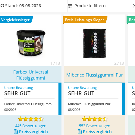
Löschdecke
Autoteilen besonders beliebt.
Wählen Sie jetzt aus unserer
Produkte filtern
Stand:
03.08.2026
Multimeter
Vergleichstabelle einen
bereits verdünnten Flüssiggummi,
Winterharte Palmen
sodass ein Anmischen nicht mehr notwendig ist
und Sie
Vergleichssieger
Preis-Leistungs-Sieger
Bes
Gasdurchlauferhitzer
diesen direkt verwenden können. Überzeugt hat uns hier im
Service
August 2026 besonders das Modell
Farbex Universal
Flüssiggummi
*
mit seinen Eigenschaften.
1 / 13
2 / 13
Farbex Universal
Mibenco Flüssiggummi Pur
Flüssiggummi
Unsere Bewertung
Unsere Bewertung
U
SEHR GUT
SEHR GUT
Farbex Universal Flüssiggummi
Mibenco Flüssiggummi Pur
R
08/2026
08/2026
0
445 Bewertungen
553 Bewertungen
Preis­vergleich
Preis­vergleich