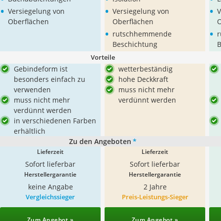
•
•
•
Versiegelung von
Versiegelung von
V
Oberflächen
Oberflächen
O
•
•
rutschhemmende
Beschichtung
B
Vorteile
Gebindeform ist
wetterbeständig
besonders einfach zu
hohe Deckkraft
verwenden
muss nicht mehr
muss nicht mehr
verdünnt werden
verdünnt werden
in verschiedenen Farben
erhältlich
Zu den Angeboten
*
Lieferzeit
Lieferzeit
Sofort lieferbar
Sofort lieferbar
Herstellergarantie
Herstellergarantie
keine Angabe
2 Jahre
Vergleichssieger
Preis-Leistungs-Sieger
Zum Angebot »
Zum Angebot »