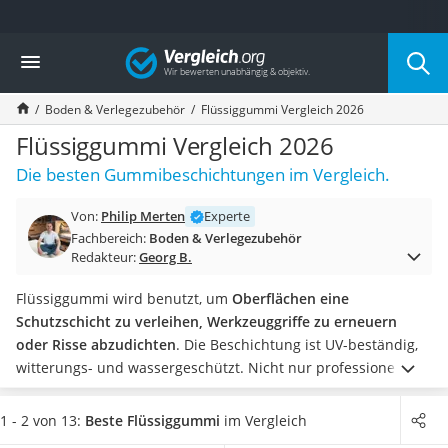
Die beliebtesten Vergleiche nach Kategorie
Vergleich
Baumarkt
Tresor feuerfest
Boden & Verlegezubehör
Flüssiggummi Vergleich 2026
Makita-Akku-Rasenmäher
Kappsäge
Flüssiggummi Vergleich 2026
Smartes Türschloss
Die besten Gummibeschichtungen im Vergleich.
Akku-Rasentrimmer
Feuchtigkeitsmessgerät
Von:
Philip Merten
Experte
Split-Klimaanlage 2 Innengeräte
Fachbereich:
Boden & Verlegezubehör
Pelletofen
Redakteur:
Georg B.
Bohrmaschine
Tiefbrunnenpumpe
Flüssiggummi wird benutzt, um
Oberflächen eine
Fliesenschneider
Schutzschicht zu verleihen, Werkzeuggriffe zu erneuern
Hochdruckreiniger
oder Risse abzudichten
. Die Beschichtung ist UV-beständig,
Doppelschleifer
witterungs- und wassergeschützt. Nicht nur professionelle
Überwachungskamera
Handwerker, sondern auch private Heimwerker vertrauen auf
Benzinrasenmäher mit Elektrostart
den Werkstoff. Laut gängigen Online-Test ist der Einsatz von
1 - 2 von 13:
Beste Flüssiggummi
im Vergleich
Akku-Laubsauger
Flüssiggummi als
Sprühfolie
beim Lackieren von Felgen und