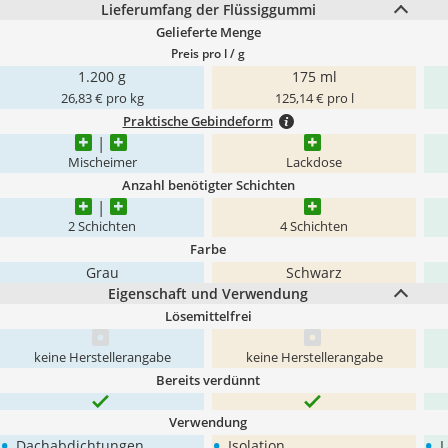
Lieferumfang der Flüssiggummi
Gelieferte Menge
Preis pro l / g
1.200 g
175 ml
26,83 € pro kg
125,14 € pro l
Praktische Gebindeform
Mischeimer
Lackdose
Anzahl benötigter Schichten
2 Schichten
4 Schichten
Farbe
Grau
Schwarz
Eigenschaft und Verwendung
Lösemittelfrei
keine Herstellerangabe
keine Herstellerangabe
Bereits verdünnt
Verwendung
•
•
•
Dachabdichtungen
Isolation
L