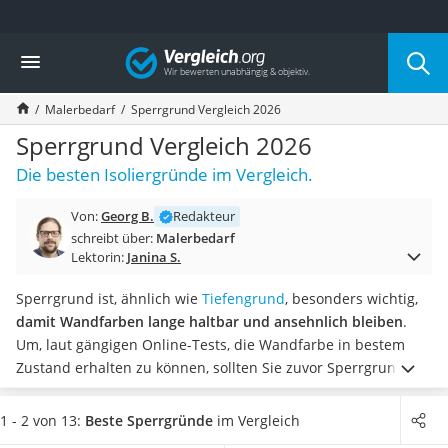
Die beliebtesten Vergleiche nach Kategorie
Vergleich
Baumarkt
Tresor feuerfest
Malerbedarf
Sperrgrund Vergleich 2026
Makita-Akku-Rasenmäher
Kappsäge
Sperrgrund Vergleich 2026
Smartes Türschloss
Die besten Isoliergründe im Vergleich.
Akku-Rasentrimmer
Feuchtigkeitsmessgerät
Von:
Georg B.
Redakteur
Split-Klimaanlage 2 Innengeräte
schreibt über:
Malerbedarf
Pelletofen
Lektorin:
Janina S.
Bohrmaschine
Tiefbrunnenpumpe
Sperrgrund ist, ähnlich wie
Tiefengrund
, besonders wichtig,
Fliesenschneider
damit Wandfarben lange haltbar und ansehnlich bleiben
.
Hochdruckreiniger
Um, laut gängigen Online-Tests, die Wandfarbe in bestem
Doppelschleifer
Zustand erhalten zu können, sollten Sie zuvor Sperrgrund
Überwachungskamera
auftragen und sämtliche Verfärbungen damit überdecken.
Benzinrasenmäher mit Elektrostart
Auch Flecken aufgrund von Zigarettenqualm lassen sich auf
1 - 2 von 13:
Beste Sperrgründe
im Vergleich
Akku-Laubsauger
diese Weise simpel überstreichen.
Wählen Sie jetzt aus