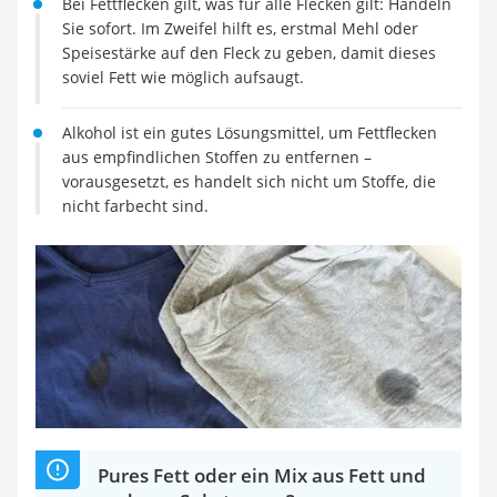
Bei Fettflecken gilt, was für alle Flecken gilt: Handeln
Tierhaarstaubsauger
Sie sofort. Im Zweifel hilft es, erstmal Mehl oder
Ecovacs-Saugroboter
Speisestärke auf den Fleck zu geben, damit dieses
Nespresso-Maschine
soviel Fett wie möglich aufsaugt.
Messerschärfer
Service
Alkohol ist ein gutes Lösungsmittel, um Fettflecken
aus empfindlichen Stoffen zu entfernen –
vorausgesetzt, es handelt sich nicht um Stoffe, die
nicht farbecht sind.
Pures Fett oder ein Mix aus Fett und