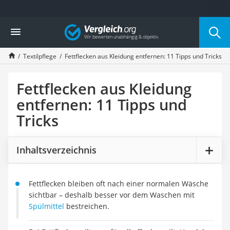
Die beliebtesten Vergleiche nach Kategorie
Vergleich
Haushalt
Wassersprudler
Textilpflege
Fettflecken aus Kleidung entfernen: 11 Tipps und Tricks
Zentralstaubsauger
Brotbackautomat
Wischroboter
Fettflecken aus Kleidung
Wäschespinne
entfernen: 11 Tipps und
Industriestaubsauger
Tricks
Spülmaschinentabs
Akku-Staubsauger
Eierkocher
Inhaltsverzeichnis
AEG-Waschmaschine
Saug-Wisch-Roboter
Handstaubsauger
Fettflecken bleiben oft nach einer normalen Wäsche
Milchaufschäumer
sichtbar – deshalb besser vor dem Waschen mit
Kondenstrockner
Spülmittel
bestreichen.
Reiskocher
Heißwasserspender