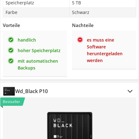
Speicherplatz
5 TB
Farbe
Schwarz
Vorteile
Nachteile
handlich
es muss eine
Software
hoher Speicherplatz
heruntergeladen
werden
mit automatischen
Backups
Wd_Black P10
Bestseller