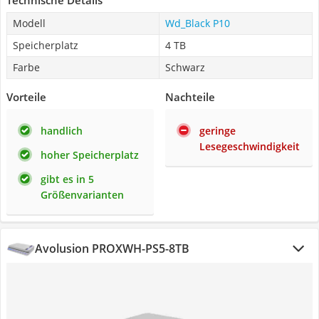
Technische Details
Modell
Wd_Black P10
Speicherplatz
4 TB
Farbe
Schwarz
Vorteile
Nachteile
handlich
geringe
Lesegeschwindigkeit
hoher Speicherplatz
gibt es in 5
Größenvarianten
Avolusion ‎PROXWH-PS5-8TB