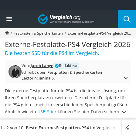
Die beliebtesten Vergleiche nach Kategorie
Vergleich
Elektronik
Powerstation
Festplatten & Speicherkarten
Externe-Festplatte-PS4 Vergleich 2026
Monitor 32 Zoll 4K
Fernseher
Externe-Festplatte-PS4 Vergleich 2026
Drucker
Die besten SSD für die PS4 im Vergleich.
Desktop-PC
Monitor
Von:
Jacob Lange
Redakteur
Diascanner
schreibt über:
Festplatten & Speicherkarten
Laser-Multifunktionsdrucker
Lektorin:
Janina S.
Powerline-Adapter
Powerstation mit Solarpanel
Die externe Festplatte für die PS4 ist die ideale Lösung, um
Gaming-PC
Ihren Speicherplatz zu erweitern. Die externe Festplatte für
Soundbar
die PS4 gibt es meist in verschiedenen Speicherplatzgrößen.
17-Zoll-Laptop
Ähnlich wie ein
USB-Stick
können Sie hier Daten sichern. Um
Satellitenschüssel
möglichst flexibel in der Anwendung zu sein, empfehlen
Gaming-Headset
gängige Online-Tests auch
die Festplatte mit mehreren USB-
1 - 2 von 10:
Beste Externe-Festplatten-PS4
im Vergleich
Schnurloses Telefon
Typen
. Die meisten Hersteller versprechen eine lange