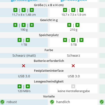
Größe ( L x B x H cm)
11,7 x 8 x 1,48 cm
10,7 x 7,5 x 1,9 cm
Gewicht in g
190 g
210 g
Speicherplatz
1 TB
5 TB
Farbe
Schwarz (matt)
Schwarz
Batterie erforderlich
Festplatteninterface
‎USB 3.0
USB 3.0
Lesegeschwindigkeit
120 MB/s
keine Herstellerangabe
Vorteile
robust
handlich