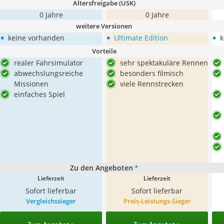
Altersfreigabe (USK)
0 Jahre
0 Jahre
weitere Versionen
•
•
•
keine vorhanden
Ultimate Edition
k
Vorteile
realer Fahrsimulator
sehr spektakuläre Rennen
abwechslungsreiche
besonders filmisch
Missionen
viele Rennstrecken
einfaches Spiel
Zu den Angeboten
*
Lieferzeit
Lieferzeit
Sofort lieferbar
Sofort lieferbar
Vergleichssieger
Preis-Leistungs-Sieger