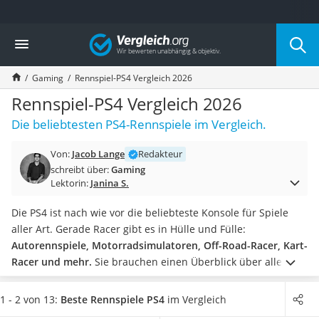
Die beliebtesten Vergleiche nach Kategorie
Vergleich
Elektronik
Powerstation
Gaming
Rennspiel-PS4 Vergleich 2026
Monitor 32 Zoll 4K
Fernseher
Rennspiel-PS4 Vergleich 2026
Drucker
Die beliebtesten PS4-Rennspiele im Vergleich.
Desktop-PC
Monitor
Von:
Jacob Lange
Redakteur
Diascanner
schreibt über:
Gaming
Laser-Multifunktionsdrucker
Lektorin:
Janina S.
Powerline-Adapter
Powerstation mit Solarpanel
Die PS4 ist nach wie vor die beliebteste Konsole für Spiele
Gaming-PC
aller Art. Gerade Racer gibt es in Hülle und Fülle:
Soundbar
Autorennspiele, Motorradsimulatoren, Off-Road-Racer, Kart-
17-Zoll-Laptop
Racer und mehr.
Sie brauchen einen Überblick über alle
Satellitenschüssel
modernen Playstation-4-Rennspiele? Dann werfen Sie jetzt
Gaming-Headset
einen Blick in unsere Test- bzw. Vergleichstabelle der besten
1 - 2 von 13:
Beste Rennspiele PS4
im Vergleich
Schnurloses Telefon
Rennspiele-PS4.
Unser Rennspiel-PS4-Vergleich informiert Sie