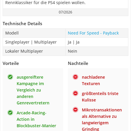
Rennklassiker für die PS4 spielen wollen.
07/2026
Technische Details
Modell
Need For Speed - Payback
Singleplayer | Multiplayer
Ja | Ja
Lokaler Multiplayer
Nein
Vorteile
Nachteile
ausgereiftere
nachladene
Kampagne im
Texturen
Vergleich zu
größtenteils triste
anderen
Kulisse
Genrevertretern
Mikrotransaktionen
Arcade-Racing-
als Alternative zu
Action in
langwierigem
Blockbuster-Manier
Grinding