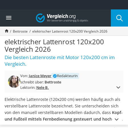
Die beliebtesten Vergleiche nach Kategorie
Vergleich
Wohnen
Matratzen-Topper
Bettroste
elektrischer Lattenrost 120x200 Vergleich 2026
Matratzen
Konferenzlautsprecher
elektrischer Lattenrost 120x200
Tageslichtlampe
Vergleich 2026
Badlüfter
Die besten Lattenroste mit Motor 120x200 cm im
Ergonomischer Bürostuhl
Vergleich.
Bürohocker
Außenleuchte mit Kamera
Von:
Janice Meyer
Redakteurin
Ozongeneratoren
schreibt über:
Bettroste
Akku-Tischlampe
Lektorin:
Nele B.
Konferenzmikrofon
Klappmatratze
Elektrische Lattenroste (120x200 cm) werden häufig auch als
Duschkopf mit Kalkfilter
verstellbare Lattenroste bezeichnet. Sie unterscheiden sich
Aktenvernichter Sicherheitsstufe 4
von den manuell verstellbaren Modellen dadurch, dass
Kopf-
Bettgitter
und Fußteil mittels Fernbedienung gesteuert und hoch- und
Spannbettlaken
heruntergefahren
werden können.
In gängigen Tests im