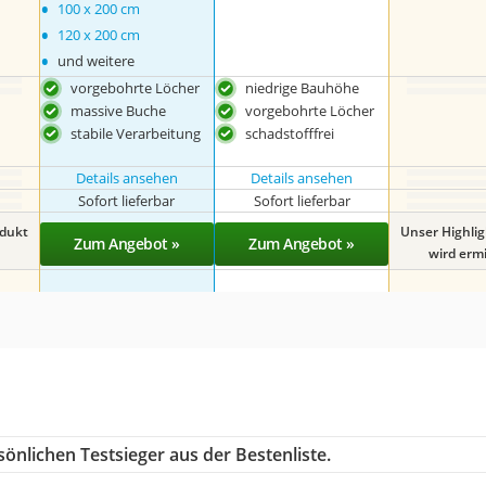
•
100 x 200 cm
•
120 x 200 cm
•
und weitere
vorgebohrte Löcher
niedrige Bauhöhe
massive Buche
vorgebohrte Löcher
stabile Verarbeitung
schadstofffrei
Details ansehen
Details ansehen
Sofort lieferbar
Sofort lieferbar
odukt
Unser Highli
Zum Angebot »
Zum Angebot »
wird ermit
önlichen Testsieger aus der Bestenliste.