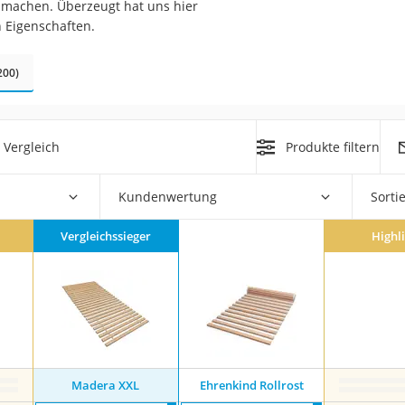
 machen. Überzeugt hat uns hier
n
n Eigenschaften.
filter
200)
cherheitsstufe 4
 Vergleich
Produkte filtern
Kundenwertung
Sorti
Vergleichssieger
Highl
r Schreibtisch
 cm
Madera XXL
Ehrenkind Rollrost