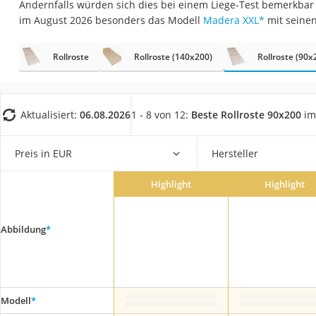
Andernfalls würden sich dies bei einem Liege-Test bemerkbar
Konferenzmikrofo
im August 2026 besonders das Modell
Madera XXL
*
mit seine
Klappmatratze
Duschkopf mit Kalk
Rollroste
Rollroste (140x200)
Rollroste (90x
Aktenvernichter Si
Bettgitter
Aktualisiert:
06.08.2026
1 - 8 von 12:
Beste Rollroste 90x200
im
Spannbettlaken
Topper 100 x 200
Preis in EUR
Hersteller
Duschpaneel
Highlight
Highlight
Höhenverstellbare
Matratze 90 x 200
Abbildung
*
Service
Modell
*