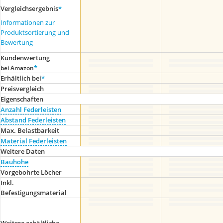
Vergleichsergebnis
*
Informationen zur
Produktsortierung und
Bewertung
Kundenwertung
*
bei Amazon
Erhältlich bei
*
Preis­vergleich
Eigenschaften
Anzahl Federleisten
Abstand Federleisten
Max. Belastbarkeit
Material Federleisten
Weitere Daten
Bauhöhe
Vorgebohrte Löcher
Inkl.
Befestigungsmaterial