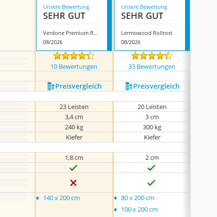
Unsere Bewertung
Unsere Bewertung
Unsere
SEHR GUT
SEHR GUT
GUT
Verdone Premium Rollrost
Lermowood Rollrost
Möbel 
08/2026
08/2026
07/202
10 Bewertungen
33 Bewertungen
278
Preis­vergleich
Preis­vergleich
P
23 Leisten
20 Leisten
3,4 cm
3 cm
240 kg
300 kg
Kiefer
Kiefer
1,8 cm
2 cm
•
•
•
140 x 200 cm
80 x 200 cm
80 x 
•
100 x 200 cm