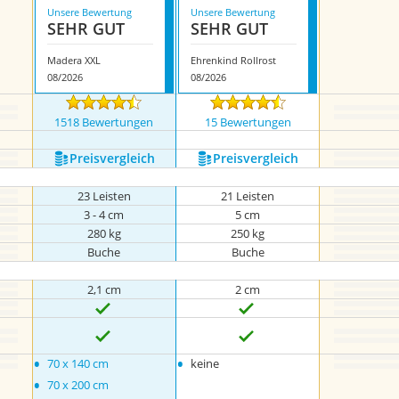
Unsere Bewertung
Unsere Bewertung
SEHR GUT
SEHR GUT
Madera XXL
Ehrenkind Rollrost
08/2026
08/2026
1518 Bewertungen
15 Bewertungen
Preis­vergleich
Preis­vergleich
23 Leisten
21 Leisten
3 - 4 cm
5 cm
280 kg
250 kg
Buche
Buche
2,1 cm
2 cm
•
•
70 x 140 cm
keine
•
70 x 200 cm