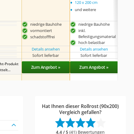
•
120 x 200 cm
•
und weitere
niedrige Bauhöhe
niedrige Bauhöhe
mas
vormontiert
inkl.
vor
Befestigungsmaterial
schadstofffrei
TÜV-
hoch belastbar
Details ansehen
Details ansehen
Sofort lieferbar
Sofort lieferbar
Sof
ght-Produkt
Zum Angebot »
Zum Angebot »
Zu
telt...
Hat Ihnen dieser Rollrost (90x200)
Vergleich gefallen?
4,4 / 5
(41) Bewertungen