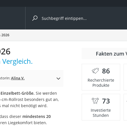
ergleiche nach Kategorie
h 2026
026
Fakten zum 
cher
 Vergleich.
86
ktorin:
Alina V.
Recherchierte
Produkte
rostuhl
Einzelbett-Größe.
Sie werden
73
0-cm-Rollrost besonders gut an,
 Kamera
 mal nicht benötigt wird.
Investierte
Stunden
 dass dieser
mindestens 20
ren Liegekomfort bieten.