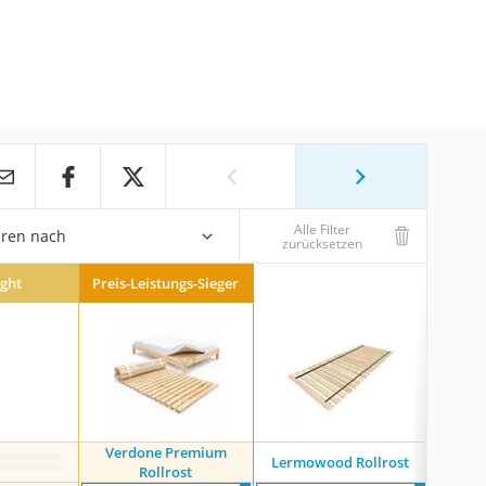
Alle Filter
eren nach
zurücksetzen
ight
Preis-Leistungs-Sieger
Verdone Premium
Lermowood Rollrost
Möb
Rollrost