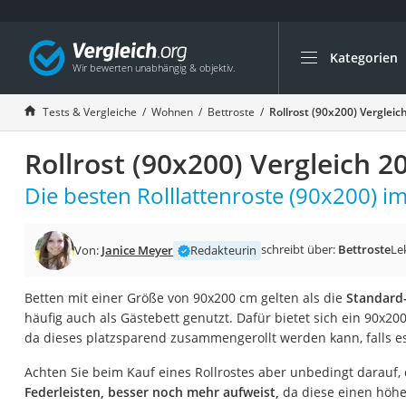
Kategorien
Die beliebtesten V
Wohnen
Tests & Vergleiche
Wohnen
Bettroste
Rollrost (90x200) Vergleic
Matratzen-Topper
Rollrost (90x200) Vergleich 2
Matratzen
Konferenzlautspre
Die besten Rolllattenroste (90x200) im
Tageslichtlampe
Badlüfter
schreibt über:
Bettroste
Le
Von:
Janice Meyer
Redakteurin
Ergonomischer Bü
Betten mit einer Größe von 90x200 cm gelten als die
Standard-
Bürohocker
häufig auch als Gästebett genutzt. Dafür bietet sich ein 90x20
Außenleuchte mit
da dieses platzsparend zusammengerollt werden kann, falls es
Ozongeneratoren
Achten Sie beim Kauf eines Rollrostes aber unbedingt darauf,
Akku-Tischlampe
Federleisten, besser noch mehr aufweist,
da diese einen höhe