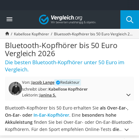
Die beliebtesten Vergleiche nach Kategorie
Vergleich
Elektronik
Powerstation
Kabellose Kopfhörer
Bluetooth-Kopfhörer bis 50 Euro Vergleich 2026
Monitor 32 Zoll 4K
Fernseher
Bluetooth-Kopfhörer bis 50 Euro
Drucker
Vergleich 2026
Desktop-PC
Die besten Bluetooth-Kopfhörer unter 50 Euro im
Monitor
Vergleich.
Diascanner
Laser-Multifunktionsdrucker
Von:
Jacob Lange
Redakteur
Powerline-Adapter
schreibt über:
Kabellose Kopfhörer
Powerstation mit Solarpanel
Lektorin:
Janina S.
Gaming-PC
Soundbar
Bluetooth-Kopfhörer bis 50 Euro erhalten Sie
als Over-Ear-,
17-Zoll-Laptop
On-Ear- oder
In-Ear-Kopfhörer
. Eine
besonders hohe
Satellitenschüssel
Akkuleistung
finden Sie bei Over-Ear- oder On-Ear-Bluetooth-
Gaming-Headset
Kopfhörern. Für den Sport empfehlen Online-Tests
die
Schnurloses Telefon
kleineren In-Ear-Bluetooth-Kopfhörer
.
Mit
integrierten