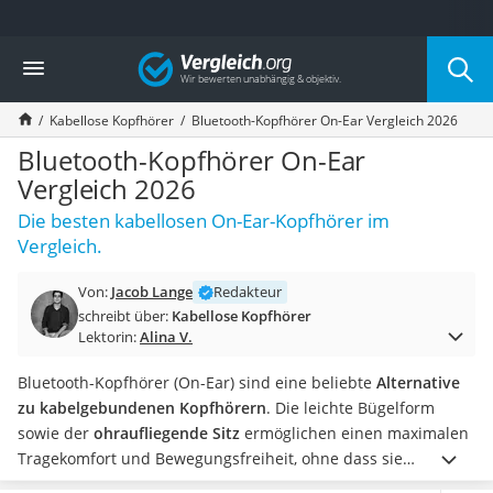
Die beliebtesten Vergleiche nach Kategorie
Vergleich
Elektronik
Powerstation
Kabellose Kopfhörer
Bluetooth-Kopfhörer On-Ear Vergleich 2026
Monitor 32 Zoll 4K
Fernseher
Bluetooth-Kopfhörer On-Ear
Drucker
Vergleich 2026
Desktop-PC
Die besten kabellosen On-Ear-Kopfhörer im
Monitor
Vergleich.
Diascanner
Laser-Multifunktionsdrucker
Von:
Jacob Lange
Redakteur
Powerline-Adapter
schreibt über:
Kabellose Kopfhörer
Powerstation mit Solarpanel
Lektorin:
Alina V.
Gaming-PC
Soundbar
Bluetooth-Kopfhörer (On-Ear) sind eine beliebte
Alternative
17-Zoll-Laptop
zu kabelgebundenen Kopfhörern
. Die leichte Bügelform
Satellitenschüssel
sowie der
ohraufliegende Sitz
ermöglichen einen maximalen
Gaming-Headset
Tragekomfort und Bewegungsfreiheit, ohne dass sie
Schnurloses Telefon
befürchten müssen, dass Ihnen ein Ohrhörer aus der