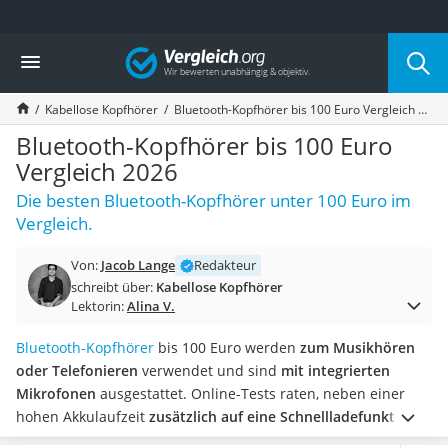
Die beliebtesten Vergleiche nach Kategorie
Vergleich
Elektronik
Powerstation
Kabellose Kopfhörer
Bluetooth-Kopfhörer bis 100 Euro Vergleich 2026
Monitor 32 Zoll 4K
Fernseher
Bluetooth-Kopfhörer bis 100 Euro
Drucker
Vergleich 2026
Desktop-PC
Die besten Bluetooth-Kopfhörer unter 100 Euro im
Monitor
Vergleich.
Diascanner
Laser-Multifunktionsdrucker
Von:
Jacob Lange
Redakteur
Powerline-Adapter
schreibt über:
Kabellose Kopfhörer
Powerstation mit Solarpanel
Lektorin:
Alina V.
Gaming-PC
Soundbar
Bluetooth-Kopfhörer
bis 100 Euro werden
zum Musikhören
17-Zoll-Laptop
oder Telefonieren
verwendet und sind
mit integrierten
Satellitenschüssel
Mikrofonen
ausgestattet. Online-Tests raten, neben einer
Gaming-Headset
hohen Akkulaufzeit
zusätzlich auf eine Schnellladefunktion
Schnurloses Telefon
zu achten.
Mit ANC werden
Umgebungsgeräusche aktiv