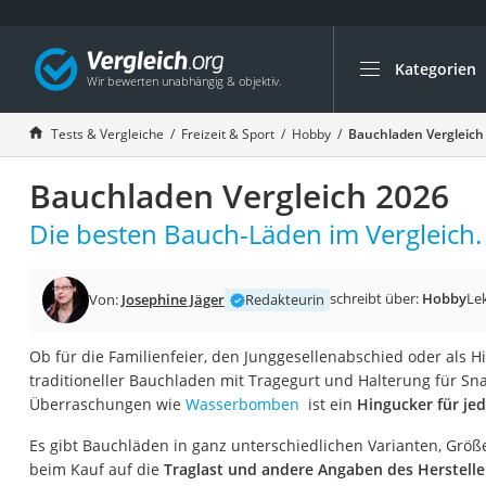
Kategorien
Die beliebtesten V
Freizeit & Sport
Tests & Vergleiche
Freizeit & Sport
Hobby
Bauchladen Vergleich
Gartentrampolin
Bauchladen Vergleich 2026
Trampolin
Metalldetektor
Die besten Bauch-Läden im Vergleich.
Eufab-Fahrradträg
Trampolin 366 cm
schreibt über:
Hobby
Le
Von:
Josephine Jäger
Redakteurin
Fahrradschloss
Ob für die Familienfeier, den Junggesellenabschied oder als Hi
Aluminium-Koffer
traditioneller Bauchladen mit Tragegurt und Halterung für Sna
Futterboot
Überraschungen wie
Wasserbomben
ist ein
Hingucker für je
Air Bike
Es gibt Bauchläden in ganz unterschiedlichen Varianten, Größ
E-Bike-Dreirad
beim Kauf auf die
Traglast und andere Angaben des Herstelle