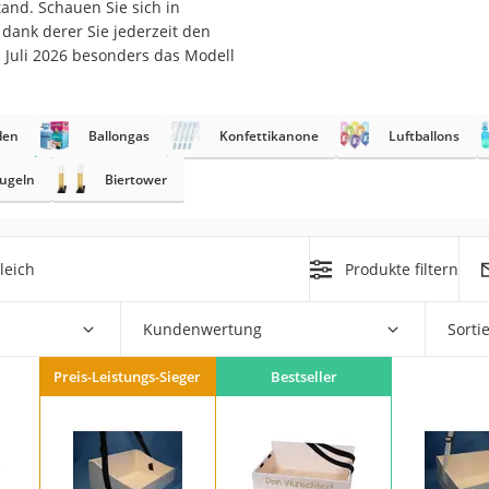
tand. Schauen Sie sich in
erren
dank derer Sie jederzeit den
llen
 Juli 2026 besonders das Modell
den
Ballongas
Konfettikanone
Luftballons
ugeln
Biertower
r
leich
Produkte filtern
rren
eiten
Kundenwertung
Sorti
Preis-Leistungs-Sieger
Bestseller