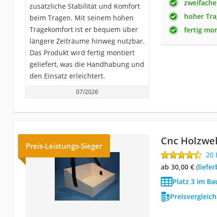
zweifache
zusätzliche Stabilität und Komfort
hoher Tr
beim Tragen. Mit seinem hohen
Tragekomfort ist er bequem über
fertig mon
längere Zeiträume hinweg nutzbar.
Das Produkt wird fertig montiert
geliefert, was die Handhabung und
den Einsatz erleichtert.
07/2026
Cnc Holzwe
Preis-Leistungs-Sieger
20
ab 30,00 €
(
Liefe
Platz 3 im Ba
Preisvergleic