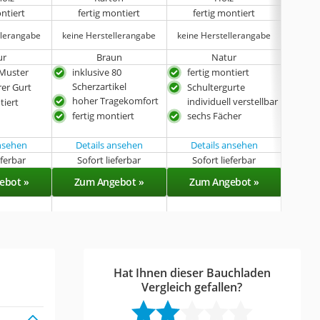
ontiert
fertig montiert
fertig montiert
fe
llerangabe
keine Herstellerangabe
keine Herstellerangabe
keine 
ur
Braun
Natur
 Muster
inklusive 80
fertig montiert
ger
Scherzartikel
rer Gurt
Schultergurte
hoh
hoher Tragekomfort
individuell verstellbar
tiert
rob
fertig montiert
sechs Fächer
ansehen
Details ansehen
Details ansehen
eferbar
Sofort lieferbar
Sofort lieferbar
Lieferba
ebot »
Zum Angebot »
Zum Angebot »
Zu
Hat Ihnen dieser Bauchladen
Vergleich gefallen?