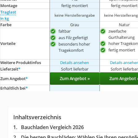
Montage
fertig montiert
fertig montiert
Traglast
keine Herstellerangabe
keine Herstelleran
in kg
Farbe
Grau
Natur
faltbar
zweifache
Gurthalterung
aus Filz gefertigt
hoher Tragekom
Vorteile
besonders hoher
fertig montiert
Tragekomfort
Weitere Produktinfos
Details ansehen
Details ansehe
Lieferzeit
*
Sofort lieferbar
Sofort lieferba
Zum Angebot »
Zum Angebot 
Zum Angebot
*
Erhältlich bei
*
Inhaltsverzeichnis
Bauchladen Vergleich 2026
Die besten Bauchläden:
Wählen Sie Ihren persönlic