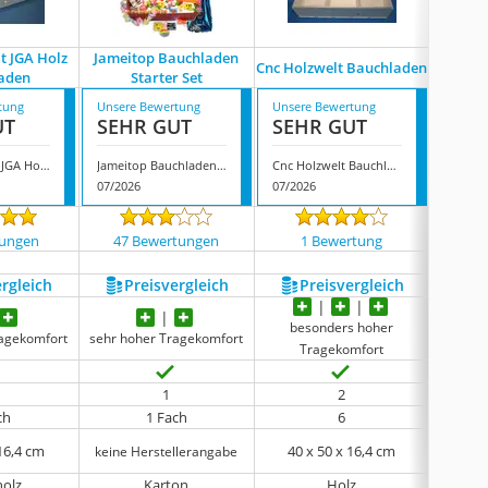
t JGA Holz
Jameitop Bauchladen
Cnc Holzwelt Bauchladen
Party
aden
Starter Set
tung
Unsere Bewertung
Unsere Bewertung
Unsere
UT
SEHR GUT
SEHR GUT
SEH
CNC-Holzwelt JGA Holz Bauchladen
Jameitop Bauchladen Starter Set
Cnc Holzwelt Bauchladen
Partym
07/2026
07/2026
07/202
tungen
47 Bewertungen
1 Bewertung
2 
ergleich
Preis­vergleich
Preis­vergleich
P
besonders hoher
bes
ragekomfort
sehr hoher Tragekomfort
Tragekomfort
T
1
2
ch
1 Fach
6
 16,4 cm
40 x 50 x 16,4 cm
40
keine Herstellerangabe
holz
Karton
Holz
natur