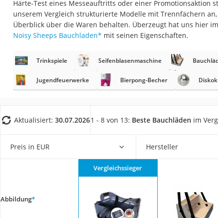
Härte-Test eines Messeauftritts oder einer Promotionsaktion s
Trekkingschuhe H
unserem Vergleich strukturierte Modelle mit Trennfächern an, 
Reisetasche mit Ro
Überblick über die Waren behalten. Überzeugt hat uns hier im
Noisy Sheeps Bauchladen
*
mit seinen Eigenschaften.
Klimmzugstation
Koffer
Trinkspiele
Seifenblasenmaschine
Bauchlä
Nachtsichtgerät
Jugendfeuerwerke
Bierpong-Becher
Diskok
Faltschloss
Handgepäck-Koffe
Vibrationsplatte
Aktualisiert:
30.07.2026
1 - 8 von 13:
Beste Bauchläden
im Verg
Wanderschuhe He
Preis in EUR
Hersteller
Sicherheitsweste R
Service
Vergleichssieger
Abbildung
*