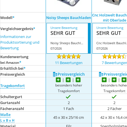
Cnc Holzwelt Bauc
Modell
*
Noisy Sheeps Bauchladen
mit Oberlade
Unsere Bewertung
Unsere Bewertung
Vergleichsergebnis
*
SEHR GUT
SEHR GUT
Informationen zur
Produktsortierung und
Noisy Sheeps Bauchladen
Cnc Holzwelt 
Bewertung
07/2026
07/2026
Kundenwertung
*
bei Amazon
11 Bewertungen
7 Bewertunge
Erhältlich bei
*
Preis­vergleich
Preis­verglei
Preis­vergleich
besonders hoher
besonders hohe
Tragekomfort
Tragekomfort
Tragekomfort
Schultergurt
Gurtanzahl
2
2
Fächeranzahl
1 Fach
2 Fächer
Maße
45 x 30 x 25/16 cm
42 x 30 x 16,4 c
L x B x H
Material
Filz
Sperrholzplatte