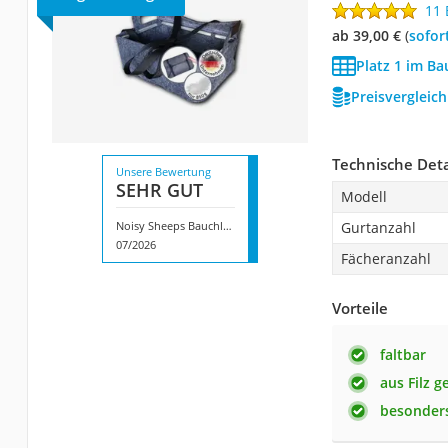
11
ab 39,00 €
(
Sofor
Platz 1 im Ba
Preisvergleic
Technische Deta
Unsere Bewertung
SEHR GUT
Modell
Noisy Sheeps Bauchladen
Gurtanzahl
07/2026
Fächeranzahl
Vorteile
faltbar
aus Filz g
besonder