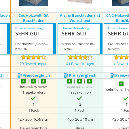
hladen
Cnc Holzwelt JGA
Alsino Bauchladen mit
CNC-Holzwel
Bauchladen
Wunschtext
Bauchl
Unsere Bewertung
Unsere Bewertung
Unsere Bewer
SEHR GUT
SEHR GUT
SEHR G
Bauchladen mit Oberlade
Cnc Holzwelt JGA Bauchladen
Alsino Bauchladen mit Wunschtext
07/2026
07/2026
07/2026
n
20 Bewertungen
41 Bewertungen
4 Bewer
ch
Preis­vergleich
Preis­vergleich
Preis­v
r
besonders hoher
besonders hoher
sehr hoher T
Tragekomfort
Tragekomfort
1
2
1
1 Fach
1 Fach
1 Fa
m
42 x 30 x 16,4/8 cm
40 x 26 x 10 cm
42 x 30 x
n
helles Sperrholz
Birke
Sperr