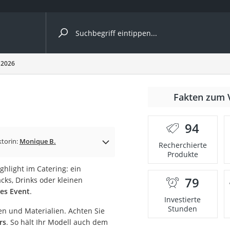
ergleiche nach Kategorie
 2026
Fakten zum 
er
94
ktorin:
Monique B.
Recherchierte
Produkte
ghlight im Catering: ein
79
cks, Drinks oder kleinen
des Event
.
Investierte
Stunden
en und Materialien. Achten Sie
rs
. So hält Ihr Modell auch dem