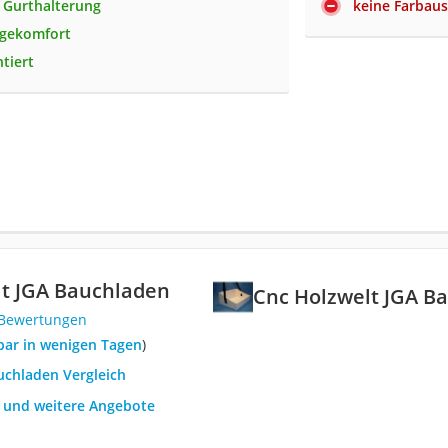
 Gurthalterung
keine Farbau
agekomfort
tiert
lt JGA Bauchladen
Cnc Holzwelt JGA B
 Bewertungen
rbar in wenigen Tagen
)
uchladen Vergleich
h und weitere Angebote