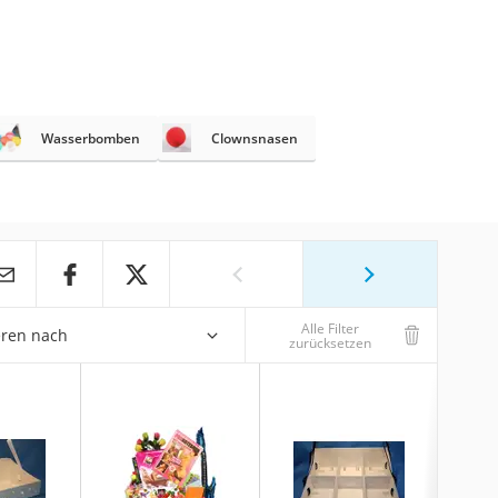
Wasserbomben
Clownsnasen
Alle Filter
eren nach
zurücksetzen