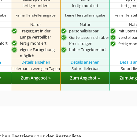
fertig montiert
fertig montiert
fertig m
gabe
keine Herstellerangabe
keine Herstellerangabe
keine Herste
Natur
Natur
Nat
Trägergurt in der
personalisierbar
mit Stern
Länge verstellbar
Gurte lassen sich über
verstellba
fort
fertig montiert
Kreuz tragen
fertig mon
eigene Farbgebung
hoher Tragekomfort
möglich
n
Details ansehen
Details ansehen
Details 
r
Lieferbar in wenigen Tagen
Sofort lieferbar
Sofort li
»
Zum Angebot »
Zum Angebot »
Zum Ang
hen Testsieger aus der Bestenliste.