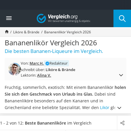
Die beliebtesten Vergleiche nach Kategorie
Vergleich
Lebensmittel
Schwarzkümmelöl
Liköre & Brände
Bananenlikör Vergleich 2026
Knäckebrot
Schwarzkümmelöl-Kapseln
Bananenlikör Vergleich 2026
Manukahonig
Die besten Bananen-Liqueure im Vergleich.
Eiklar
Astronautenkost
Von:
Marc H.
Redakteur
Balsamico-Essig
schreibt über:
Liköre & Brände
Schwarzkümmelöl bio
Lektorin:
Alina V.
Sardinen
Honig
Fruchtig, sommerlich, exotisch: Mit einem Bananenlikör
holen
Gemüsebrühe
Sie sich den Geschmack von Urlaub ins Glas.
Dabei sind
Eiskaffee-Pulver
Bananenliköre besonders auf den Kanaren und in
Irischer Whiskey
Griechenland eine beliebte Spezialität. Wer den
Likör
gleich
Grapefruitkernextrakt
auf Vorrat kaufen möchte, kann ein Set aus mehreren
Matcha-Set
Flaschen kaufen.
Verschiedene Online-Tests zeigen zudem,
1 - 2 von 12:
Beste Bananenliköre
im Vergleich
Sojasauce
dass
die meisten Liköre ohne den Einsatz künstlicher