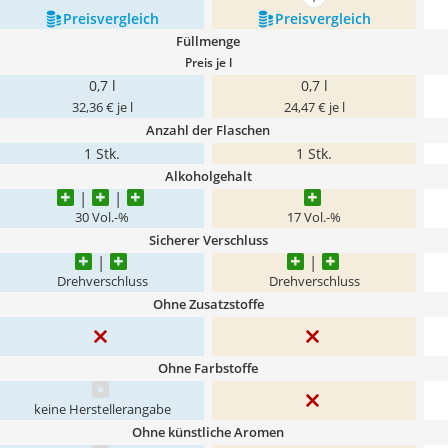
mehr anzeigen
Preis­vergleich
Preis­vergleich
Füllmenge
Preis je l
0,7 l
0,7 l
32,36 € je l
24,47 € je l
Anzahl der Flaschen
1 Stk.
1 Stk.
Alkoholgehalt
30 Vol.-%
17 Vol.-%
Sicherer Verschluss
Drehverschluss
Drehverschluss
Ohne Zusatzstoffe
Ohne Farbstoffe
keine Herstellerangabe
Ohne künstliche Aromen