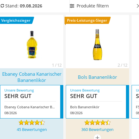
MCT-Öl
Aromen
auskommen. Wählen Sie jetzt einen Bananenlikör
Produkte filtern
Stand:
09.08.2026
Trüffelöl
mit 30 Vol.-% aus der Vergleichstabelle, wenn Sie einen Likör
Erythrit
mit schärferem Abgang bevorzugen. Überzeugt hat uns hier
Vergleichssieger
Preis-Leistungs-Sieger
Müsli ohne Zuckerzusatz
im August 2026 besonders das Modell
Ebaney Cobana
Service
Kanarischer Bananenlikör
*
mit seinen Eigenschaften.
1 / 12
2 / 12
Ebaney Cobana Kanarischer
Bols Bananenlikör
Bananenlikör
Unsere Bewertung
Unsere Bewertung
U
SEHR GUT
SEHR GUT
Ebaney Cobana Kanarischer Bananenlikör
Bols Bananenlikör
F
08/2026
08/2026
0
45 Bewertungen
360 Bewertungen