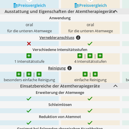
mehr anzeigen
mehr anzeigen
Preis­vergleich
Preis­vergleich
Ausstattung und Eigenschaften der Atemtherapiegeräte
Anwendung
oral
oral
für die unteren Atemwege
für die unteren Atemwege
Vernebleranschluss
Verschiedene Intensitätsstufen
1 Intensitätsstufe
4 Intensitätsstufen
Reinigung
besonders einfache Reinigung
einfache Reinigung
b
Einsatzbereiche der Atemtherapiegeräte
Erweiterung der Atemwege
Schleimlösen
Reduktion von Atemnot
Geeignet bei folgenden chronischen Krankheiten