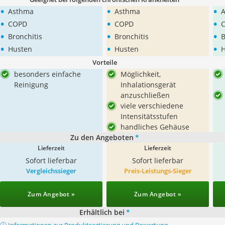
•
•
•
Asthma
Asthma
•
•
•
COPD
COPD
•
•
•
Bronchitis
Bronchitis
B
•
•
•
Husten
Husten
H
Vorteile
besonders einfache
Möglichkeit,
Reinigung
Inhalationsgerät
anzuschließen
viele verschiedene
Intensitätsstufen
handliches Gehäuse
Zu den Angeboten
*
Lieferzeit
Lieferzeit
Sofort lieferbar
Sofort lieferbar
Vergleichssieger
Preis-Leistungs-Sieger
Zum Angebot »
Zum Angebot »
Erhältlich bei
*