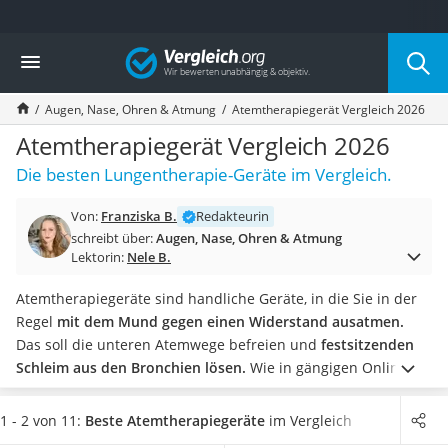
Die beliebtesten Vergleiche nach Kategorie
Vergleich
Drogerie
Inhalator
Augen, Nase, Ohren & Atmung
Atemtherapiegerät Vergleich 2026
Haarschneider
Rollator
Atemtherapiegerät Vergleich 2026
Braun Rasierer
Die besten Lungentherapie-Geräte im Vergleich.
Katzenklappe (Chip)
Rasierer
Von:
Franziska B.
Redakteurin
Masturbator
schreibt über:
Augen, Nase, Ohren & Atmung
Massagepistole
Lektorin:
Nele B.
Epilierer
Reisehaartrockner
Atemtherapiegeräte sind handliche Geräte, in die Sie in der
Eiweißpulver
Regel
mit dem Mund gegen einen Widerstand ausatmen.
Magnesiumpräparat
Das soll die unteren Atemwege befreien und
festsitzenden
Katzenklappe
Schleim aus den Bronchien lösen.
Wie in gängigen Online-
Nackenmassagegerät
Tests beschrieben wird, gibt es auch ein paar Geräte, die zur
Zeckenschutz Katze
nasalen Anwendung geeignet sind. Manche Produkte
1 - 2 von 11:
Beste Atemtherapiegeräte
im Vergleich
leichter Haartrockner
verfügen zudem über einen Vernebleranschluss und können