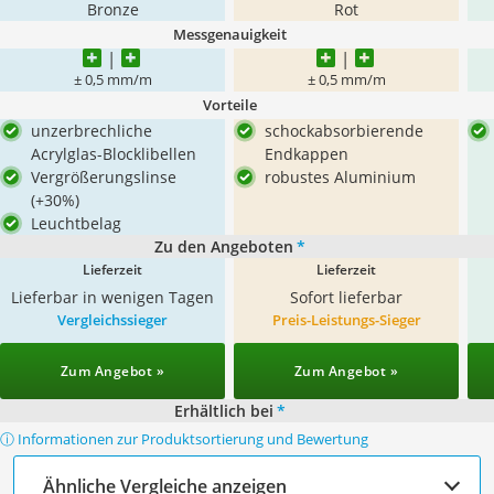
Bronze
Rot
Messgenauigkeit
± 0,5 mm/m
± 0,5 mm/m
Vorteile
unzerbrechliche
schockabsorbierende
Acrylglas-Blocklibellen
Endkappen
Vergrößerungslinse
robustes Aluminium
(+30%)
Leuchtbelag
Zu den Angeboten
*
Lieferzeit
Lieferzeit
Lieferbar in wenigen Tagen
Sofort lieferbar
Vergleichssieger
Preis-Leistungs-Sieger
Zum Angebot »
Zum Angebot »
Erhältlich bei
*
ⓘ Informationen zur Produktsortierung und Bewertung
Ähnliche Vergleiche anzeigen