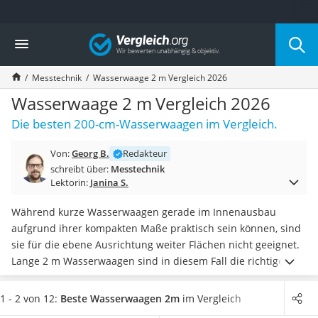
Die beliebtesten Vergleiche nach Kategorie
Vergleich
Baumarkt
Tresor feuerfest
Messtechnik
Wasserwaage 2 m Vergleich 2026
Makita-Akku-Rasenmäher
Kappsäge
Wasserwaage 2 m Vergleich 2026
Smartes Türschloss
Die besten 200-cm-Wasserwaagen im Vergleich.
Akku-Rasentrimmer
Feuchtigkeitsmessgerät
Von:
Georg B.
Redakteur
Split-Klimaanlage 2 Innengeräte
schreibt über:
Messtechnik
Pelletofen
Lektorin:
Janina S.
Bohrmaschine
Tiefbrunnenpumpe
Während kurze Wasserwaagen gerade im Innenausbau
Fliesenschneider
aufgrund ihrer kompakten Maße praktisch sein können, sind
Hochdruckreiniger
sie für die ebene Ausrichtung weiter Flächen nicht geeignet.
Doppelschleifer
Lange 2 m Wasserwaagen sind in diesem Fall die richtige
Überwachungskamera
Wahl und
können die Arbeit massiv erleichtern.
Wie diverse
Benzinrasenmäher mit Elektrostart
Online-Tests zeigen, sind Wasserwaagen vor allem aus
1 - 2 von 12:
Beste Wasserwaagen 2m
im Vergleich
Akku-Laubsauger
Aluminium hergestellt, damit ein möglichst geringes Gewicht