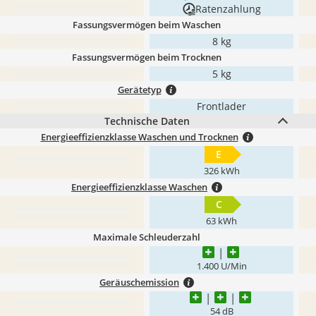
Ratenzahlung
Fassungsvermögen beim Waschen
8 kg
Fassungsvermögen beim Trocknen
5 kg
Gerätetyp
Frontlader
Technische Daten
Energieeffizienzklasse Waschen und Trocknen
E
326 kWh
Energieeffizienzklasse Waschen
C
63 kWh
Maximale Schleuderzahl
1.400 U/Min
Geräuschemission
54 dB