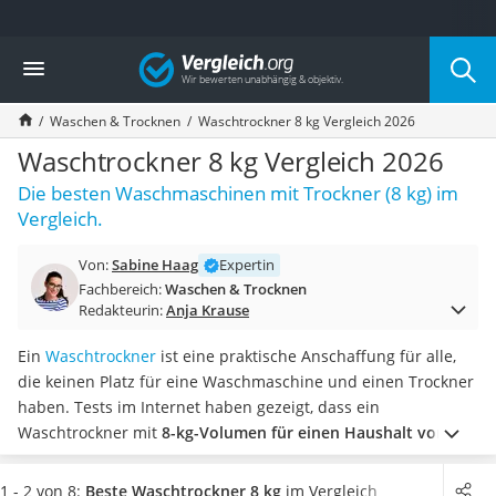
Die beliebtesten Vergleiche nach Kategorie
Vergleich
Haushalt
Wassersprudler
Waschen & Trocknen
Waschtrockner 8 kg Vergleich 2026
Zentralstaubsauger
Brotbackautomat
Waschtrockner 8 kg Vergleich 2026
Wischroboter
Die besten Waschmaschinen mit Trockner (8 kg) im
Wäschespinne
Vergleich.
Industriestaubsauger
Spülmaschinentabs
Von:
Sabine Haag
Expertin
Akku-Staubsauger
Fachbereich:
Waschen & Trocknen
Eierkocher
Redakteurin:
Anja Krause
AEG-Waschmaschine
Saug-Wisch-Roboter
Ein
Waschtrockner
ist eine praktische Anschaffung für alle,
Handstaubsauger
die keinen Platz für eine Waschmaschine und einen Trockner
Milchaufschäumer
haben. Tests im Internet haben gezeigt, dass ein
Kondenstrockner
Waschtrockner mit
8-kg-Volumen für einen Haushalt von
Reiskocher
drei bis vier Personen
optimal ist.
Wählen Sie jetzt einen 8-
Heißwasserspender
kg-Waschtrockner aus unserer Vergleichstabelle aus, der mit
1 - 2 von 8:
Beste Waschtrockner 8 kg
im Vergleich