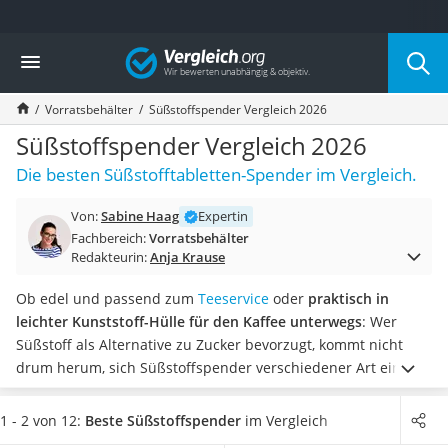
Die beliebtesten Vergleiche nach Kategorie
Vergleich
Haushalt
Wassersprudler
Vorratsbehälter
Süßstoffspender Vergleich 2026
Zentralstaubsauger
Brotbackautomat
Süßstoffspender Vergleich 2026
Wischroboter
Die besten Süßstofftabletten-Spender im Vergleich.
Wäschespinne
Industriestaubsauger
Von:
Sabine Haag
Expertin
Spülmaschinentabs
Fachbereich:
Vorratsbehälter
Akku-Staubsauger
Redakteurin:
Anja Krause
Eierkocher
AEG-Waschmaschine
Ob edel und passend zum
Teeservice
oder
praktisch in
Saug-Wisch-Roboter
leichter Kunststoff-Hülle für den Kaffee unterwegs
: Wer
Handstaubsauger
Süßstoff als Alternative zu Zucker bevorzugt, kommt nicht
Milchaufschäumer
drum herum, sich Süßstoffspender verschiedener Art einmal
Kondenstrockner
näher anzusehen.
Verschiedene Tests im Internet bestätigen,
Reiskocher
dass
Süßstoff nahezu keine Kalorien bei höherer
1 - 2 von 12:
Beste Süßstoffspender
im Vergleich
Heißwasserspender
Süßungskraft als Zucker aufweist.
Wählen Sie jetzt einen