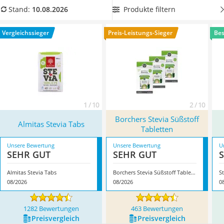
MCT-Öl
Produkttabelle
kalorienarme Süßstoff-Tabletten
, um Ihren
Produkte filtern
Stand:
10.08.2026
Trüffelöl
Kaffee gesüßt, aber ohne schlechtes Gewissen genießen zu
Erythrit
können. Überzeugt hat uns hier im August 2026 besonders
Vergleichssieger
Preis-Leistungs-Sieger
Bes
Müsli ohne Zuckerzusatz
das Modell
Almitas Stevia Tabs
*
mit seinen Eigenschaften.
Service
1 / 10
2 / 10
Borchers Stevia Süßstoff
Almitas Stevia Tabs
Tabletten
Unsere Bewertung
Unsere Bewertung
U
SEHR GUT
SEHR GUT
Almitas Stevia Tabs
Borchers Stevia Süßstoff Tabletten
S
08/2026
08/2026
0
1282 Bewertungen
463 Bewertungen
Preis­vergleich
Preis­vergleich