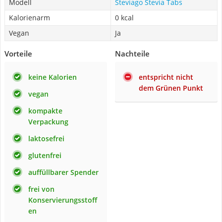
Modell
Steviago Stevia Tabs
Kalorienarm
0 kcal
Vegan
Ja
Vorteile
Nachteile
keine Kalorien
entspricht nicht
dem Grünen Punkt
vegan
kompakte
Verpackung
laktosefrei
glutenfrei
auffüllbarer Spender
frei von
Konservierungsstoff
en