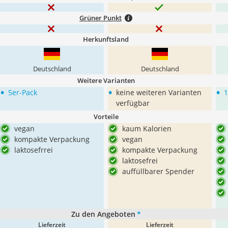
Grüner Punkt
Herkunftsland
Deutschland
Deutschland
Weitere Varianten
•
•
•
5er-Pack
keine weiteren Varianten
1
verfügbar
Vorteile
vegan
kaum Kalorien
kompakte Verpackung
vegan
laktosefrrei
kompakte Verpackung
laktosefrei
auffüllbarer Spender
Zu den Angeboten
*
Lieferzeit
Lieferzeit