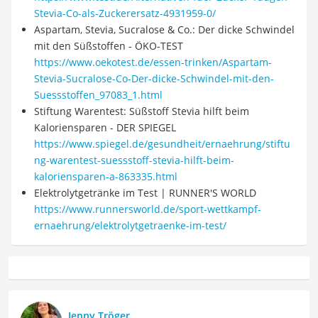
Stevia-Co-als-Zuckerersatz-4931959-0/
Aspartam, Stevia, Sucralose & Co.: Der dicke Schwindel
mit den Süßstoffen - ÖKO-TEST
https://www.oekotest.de/essen-trinken/Aspartam-
Stevia-Sucralose-Co-Der-dicke-Schwindel-mit-den-
Suessstoffen_97083_1.html
Stiftung Warentest: Süßstoff Stevia hilft beim
Kaloriensparen - DER SPIEGEL
https://www.spiegel.de/gesundheit/ernaehrung/stiftu
ng-warentest-suessstoff-stevia-hilft-beim-
kaloriensparen-a-863335.html
Elektrolytgetränke im Test | RUNNER'S WORLD
https://www.runnersworld.de/sport-wettkampf-
ernaehrung/elektrolytgetraenke-im-test/
Jenny Tröger