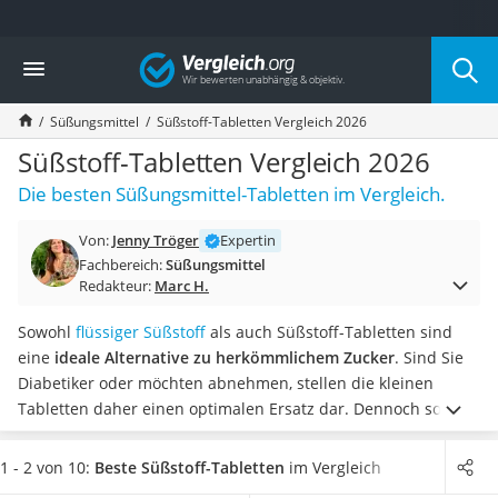
Die beliebtesten Vergleiche nach Kategorie
Vergleich
Lebensmittel
Schwarzkümmelöl
Süßungsmittel
Süßstoff-Tabletten Vergleich 2026
Knäckebrot
Schwarzkümmelöl-Kapseln
Süßstoff-Tabletten Vergleich 2026
Manukahonig
Die besten Süßungsmittel-Tabletten im Vergleich.
Eiklar
Astronautenkost
Von:
Jenny Tröger
Expertin
Balsamico-Essig
Fachbereich:
Süßungsmittel
Schwarzkümmelöl bio
Redakteur:
Marc H.
Sardinen
Honig
Sowohl
flüssiger Süßstoff
als auch Süßstoff-Tabletten sind
Gemüsebrühe
eine
ideale Alternative zu herkömmlichem Zucker
. Sind Sie
Eiskaffee-Pulver
Diabetiker oder möchten abnehmen, stellen die kleinen
Irischer Whiskey
Tabletten daher einen optimalen Ersatz dar. Dennoch sollten
Grapefruitkernextrakt
Sie auf Empfehlung diverser Online-Test das Süßungsmittel
Matcha-Set
mit Vorsicht dosieren. Wie so oft gilt auch hier: unbedingt in
1 - 2 von 10:
Beste Süßstoff-Tabletten
im Vergleich
Sojasauce
Maßen genießen.
Wählen Sie jetzt aus unserer