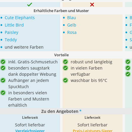
Erhältliche Farben und Muster
•
•
•
Cute Elephants
Blau
•
•
•
Little Bird
Gelb
F
•
•
•
Paisley
Rosa
G
•
•
Teddy
•
•
und weitere Farben
u
Vorteile
inkl. Gratis-Schmusetuch
robust und langlebig
besonders saugstark
in vielen Farben
dank doppelter Webung
verfügbar
Aufhänger an jedem
waschbar bis 95°C
Spucktuch
in besonders vielen
Farben und Mustern
erhältlich
Zu den Angeboten
*
Lieferzeit
Lieferzeit
Sofort lieferbar
Sofort lieferbar
Vergleichssieger
Preis-Leistungs-Sieger