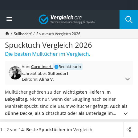
Die beliebtesten Vergleiche nach Kategorie
Vergleich
Kind & Baby
Babyphone mit 2 Kameras
Stillbedarf
Spucktuch Vergleich 2026
Walkie-Talkie Kinder
Kindermatratzen
Spucktuch Vergleich 2026
Babywippe
Die besten Mulltücher im Vergleich.
Rollschuhe für Kinder
Tischkicker
Von:
Caroline H.
Redakteurin
Laufrad
schreibt über:
Stillbedarf
Kinderschubkarre
Lektorin:
Alina V.
Babyschlafsack
Kinderuhr
Mulltücher gehören zu den
wichtigsten Helfern im
Babyphone
Babyalltag
. Nicht nur, wenn der Säugling nach seiner
Treppenschutzgitter
Mahlzeit spuckt, sind die Baumwolltücher gefragt.
Auch als
Kindersitz ab 4 Jahren
dünne Decke, als Sichtschutz oder als Unterlage im
Kinderroller 3 Räder
Kinderwagen sind sie perfekt geeignet.
Diverse Tests im
Ferngesteuertes Auto
Internet prüfen die Tücher auf ihre wichtigsten Kriterien:
1 - 2 von 14:
Beste Spucktücher
im Vergleich
Kindersitz 15–36 kg
Saugfähigkeit, Formbeständigkeit und Langlebigkeit