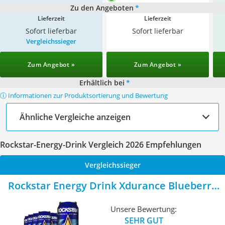
Zu den Angeboten
*
Lieferzeit
Lieferzeit
Sofort lieferbar
Sofort lieferbar
Vergleichssieger
Zum Angebot »
Zum Angebot »
Erhältlich bei
*
ⓘ Informationen zur Produktsortierung und Bewertung
Ähnliche Vergleiche anzeigen
Rockstar-Energy-Drink Vergleich 2026 Empfehlungen
Vergleichssieger
Rockstar Energy Drink Xdurance Blueberry
Pomegranate Acai
Unsere Bewertung:
SEHR GUT