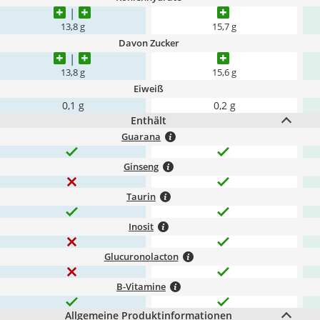
13,8 g
15,7 g
Davon Zucker
13,8 g
15,6 g
Eiweiß
0,1 g
0,2 g
Enthält
Guarana
Ginseng
Taurin
Inosit
Glucuronolacton
B-Vitamine
Allgemeine Produktinformationen