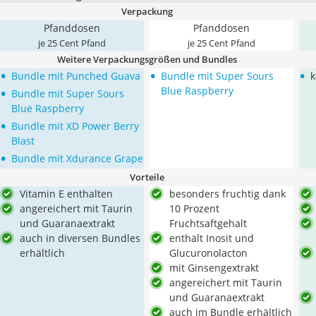
Verpackung
Pfanddosen
Pfanddosen
je 25 Cent Pfand
je 25 Cent Pfand
Weitere Verpackungsgrößen und Bundles
•
•
•
Bundle mit Punched Guava
Bundle mit Super Sours
k
•
Blue Raspberry
Bundle mit Super Sours
Blue Raspberry
•
Bundle mit XD Power Berry
Blast
•
Bundle mit Xdurance Grape
Vorteile
Vitamin E enthalten
besonders fruchtig dank
angereichert mit Taurin
10 Prozent
und Guaranaextrakt
Fruchtsaftgehalt
auch in diversen Bundles
enthält Inosit und
erhältlich
Glucuronolacton
mit Ginsengextrakt
angereichert mit Taurin
und Guaranaextrakt
auch im Bundle erhältlich