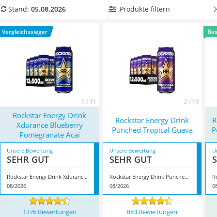
MCT-Öl
Rockstar-Energy-Drink aus unserer Vergleichstabelle aus, der
Produkte filtern
Stand:
05.08.2026
Trüffelöl
mit sauren Apfel- oder anderen Fruchtnoten verfeinert
ist,
Erythrit
wenn Sie sich einen besonders frischen Wachmacher
Vergleichssieger
Bes
Müsli ohne Zuckerzusatz
wünschen. Überzeugt hat uns hier im August 2026 besonders
Service
das Modell
Rockstar Energy Drink Xdurance Blueberry
Pomegranate Acai
*
mit seinen Eigenschaften.
1 / 11
2 / 11
Rockstar Energy Drink
Rockstar Energy Drink
R
Xdurance Blueberry
Punched Tropical Guava
P
Pomegranate Acai
Unsere Bewertung
Unsere Bewertung
U
SEHR GUT
SEHR GUT
Rockstar Energy Drink Xdurance Blueberry Pomegranate Acai
Rockstar Energy Drink Punched Tropical Guava
08/2026
08/2026
0
1376 Bewertungen
883 Bewertungen