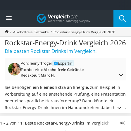
Die beliebtesten Vergleiche nach Kategorie
Vergleich
Lebensmittel
Schwarzkümmelöl
Alkoholfreie Getränke
Rockstar-Energy-Drink Vergleich 2026
Knäckebrot
Schwarzkümmelöl-Kapseln
Rockstar-Energy-Drink Vergleich 2026
Manukahonig
Die besten Rockstar Drinks im Vergleich.
Eiklar
Astronautenkost
Von:
Jenny Tröger
Expertin
Balsamico-Essig
Fachbereich:
Alkoholfreie Getränke
Schwarzkümmelöl bio
Redakteur:
Marc H.
Sardinen
Honig
Sie benötigen
ein kleines Extra an Energie
, zum Beispiel in
Gemüsebrühe
Vorbereitung auf eine anstehende Prüfung, eine Präsentation
Eiskaffee-Pulver
oder eine sportliche Herausforderung? Dann könnte ein
Irischer Whiskey
Rockstar-Energy-Drink Ihnen im Handumdrehen dabei helfen,
Grapefruitkernextrakt
die nötige Konzentration und Leistungsfähigkeit
Matcha-Set
aufzubringen. Dies bestätigen auch verschiedene Tests der
1 - 2 von 11:
Beste Rockstar-Energy-Drinks
im Vergleich
Sojasauce
beliebten
Energy-Drinks
im Internet.
Wählen Sie jetzt einen