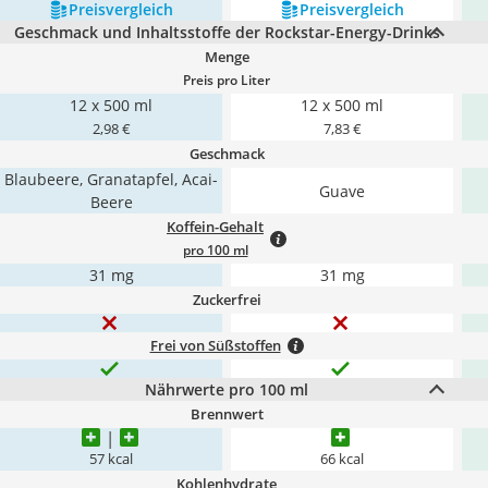
Preis­vergleich
Preis­vergleich
Geschmack und Inhaltsstoffe der Rockstar-Energy-Drinks
Menge
Preis pro Liter
12 x 500 ml
12 x 500 ml
2,98 €
7,83 €
Geschmack
Blaubeere, Granatapfel, Acai-
Guave
Beere
Koffein-Gehalt
pro 100 ml
31 mg
31 mg
Zuckerfrei
Frei von Süßstoffen
Nährwerte pro 100 ml
Brennwert
57 kcal
66 kcal
Kohlenhydrate