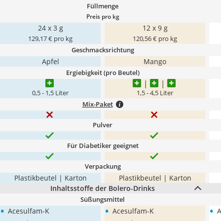
Füllmenge
Preis pro kg
24 x 3 g
12 x 9 g
129,17 € pro kg
120,56 € pro kg
Geschmacksrichtung
Apfel
Mango
Ergiebigkeit (pro Beutel)
0,5 - 1,5 Liter
1,5 - 4,5 Liter
Mix-Paket
Pulver
Für Diabetiker geeignet
Verpackung
Plastikbeutel | Karton
Plastikbeutel | Karton
Inhaltsstoffe der Bolero-Drinks
Süßungsmittel
•
•
•
Acesulfam-K
Acesulfam-K
A