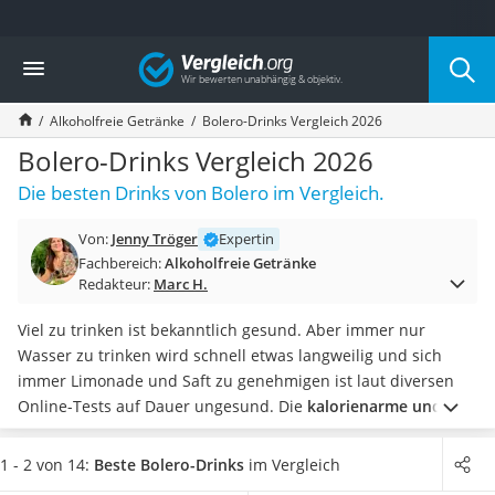
Die beliebtesten Vergleiche nach Kategorie
Vergleich
Lebensmittel
Schwarzkümmelöl
Alkoholfreie Getränke
Bolero-Drinks Vergleich 2026
Knäckebrot
Schwarzkümmelöl-Kapseln
Bolero-Drinks Vergleich 2026
Manukahonig
Die besten Drinks von Bolero im Vergleich.
Eiklar
Astronautenkost
Von:
Jenny Tröger
Expertin
Balsamico-Essig
Fachbereich:
Alkoholfreie Getränke
Schwarzkümmelöl bio
Redakteur:
Marc H.
Sardinen
Honig
Viel zu trinken ist bekanntlich gesund. Aber immer nur
Gemüsebrühe
Wasser zu trinken wird schnell etwas langweilig und sich
Eiskaffee-Pulver
immer Limonade und Saft zu genehmigen ist laut diversen
Irischer Whiskey
Online-Tests auf Dauer ungesund. Die
kalorienarme und
Grapefruitkernextrakt
zuckerfreie Bolero-Drinks
allerdings lösen sich ganz einfach
Matcha-Set
in Wasser auf und im Handumdrehen können Sie ein
1 - 2 von 14:
Beste Bolero-Drinks
im Vergleich
Sojasauce
geschmackvolles Erfrischungsgetränk genießen.
Wählen Sie