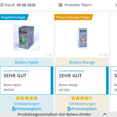
MCT-Öl
jetzt aus unserer Vergleichstabelle einen
Bolero-Drink mit
Produkte filtern
Stand:
09.08.2026
Trüffelöl
hoher Ergiebigkeit
, um eine möglichst große Menge leckerer
Erythrit
isotonischer Getränke
zur Hand zu haben. Überzeugt hat uns
Vergleichssieger
Preis-Leistungs-Sieger
Müsli ohne Zuckerzusatz
hier im August 2026 besonders das Modell
Bolero Apple
*
mit
Service
seinen Eigenschaften.
1 / 14
2 / 14
Bolero Apple
Bolero Mango
Unsere Bewertung
Unsere Bewertung
U
SEHR GUT
SEHR GUT
Bolero Apple
Bolero Mango
B
08/2026
08/2026
0
90 Bewertungen
169 Bewertungen
Preis­vergleich
Preis­vergleich
Produkteigenschaften von Bolero-Drinks