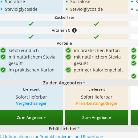
•
•
•
Sucralose
Sucralose
S
•
•
•
Steviolglycoside
Steviolglycoside
S
Zuckerfrei
Vitamin C
Vorteile
ketofreundlich
im praktischen Karton
mit natürlichem Stevia
mit natürlichem Stevia
gesüßt
gesüßt
im praktischen Karton
geringer Kaloriengehalt
Zu den Angeboten
*
Lieferzeit
Lieferzeit
Sofort lieferbar
Sofort lieferbar
Vergleichssieger
Preis-Leistungs-Sieger
Zum Angebot »
Zum Angebot »
Erhältlich bei
*
ⓘ Informationen zur Produktsortierung und Bewertung