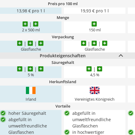
Preis pro 100 ml
13,98 € pro 1 l
19,93 € pro 1 l
Menge
2 x 500 ml
150 ml
Verpackung
Glasflasche
Glasflasche
Produkteigenschaften
Säuregehalt
5 %
4,5 %
Herkunftsland
Irland
Vereinigtes Königreich
Vorteile
hoher Säuregehalt
abgefüllt in
abgefüllt in
umweltfreundliche
umweltfreundliche
Glasflaschen
Glasflaschen
in hochwertiger