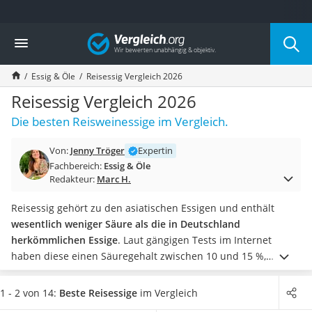
Die beliebtesten Vergleiche nach Kategorie
Vergleich
Lebensmittel
Schwarzkümmelöl
Essig & Öle
Reisessig Vergleich 2026
Knäckebrot
Schwarzkümmelöl-Kapseln
Reisessig Vergleich 2026
Manukahonig
Die besten Reisweinessige im Vergleich.
Eiklar
Astronautenkost
Von:
Jenny Tröger
Expertin
Balsamico-Essig
Fachbereich:
Essig & Öle
Schwarzkümmelöl bio
Redakteur:
Marc H.
Sardinen
Honig
Reisessig gehört zu den asiatischen Essigen und enthält
Gemüsebrühe
wesentlich weniger Säure als die in Deutschland
Eiskaffee-Pulver
herkömmlichen Essige
.
Laut gängigen Tests im Internet
Irischer Whiskey
haben diese einen Säuregehalt zwischen 10 und 15 %,
Grapefruitkernextrakt
wohingegen Reisessig lediglich 2 bis 6 % Säure enthält.
Matcha-Set
Wählen Sie jetzt einen
Reisessig in einer umweltfreundlichen
1 - 2 von 14:
Beste Reisessige
im Vergleich
Sojasauce
Glasflasche
aus unserer Vergleichstabelle aus, um keinen