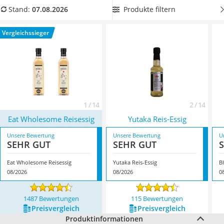
MCT-Öl
unnötigen Müll zu produzieren. Überzeugt hat uns hier im
Produkte filtern
Stand:
07.08.2026
Trüffelöl
August 2026 besonders das Modell
Eat Wholesome
Erythrit
Reisessig
*
mit seinen Eigenschaften.
Vergleichssieger
Müsli ohne Zuckerzusatz
Service
1 / 14
2 / 14
Eat Wholesome Reisessig
Yutaka Reis-Essig
Unsere Bewertung
Unsere Bewertung
U
SEHR GUT
SEHR GUT
Eat Wholesome Reisessig
Yutaka Reis-Essig
B
08/2026
08/2026
0
1487 Bewertungen
115 Bewertungen
Preis­vergleich
Preis­vergleich
Produktinformationen