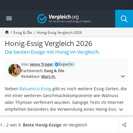
Die beliebtesten Vergleiche nach Kategorie
Vergleich
Lebensmittel
Schwarzkümmelöl
Essig & Öle
Honig-Essig Vergleich 2026
Knäckebrot
Schwarzkümmelöl-Kapseln
Honig-Essig Vergleich 2026
Manukahonig
Die besten Essige mit Honig im Vergleich.
Eiklar
Astronautenkost
Von:
Jenny Tröger
Expertin
Balsamico-Essig
Fachbereich:
Essig & Öle
Schwarzkümmelöl bio
Redakteur:
Marc H.
Sardinen
Honig
Neben
Balsamico-Essig
gibt es noch weitere Essig-Sorten, die
Gemüsebrühe
mit einer weiteren Geschmackskomponente wie Walnuss
Eiskaffee-Pulver
oder Thymian verfeinert wurden. Gängige Tests im Internet
Irischer Whiskey
empfehlen besonders die Verwendung eines Honig-Essigs, da
Grapefruitkernextrakt
diese beispielsweise
Ihrem Salat das gewisse Etwas im
Matcha-Set
Geschmack
verleihen.
Wählen Sie jetzt aus unserer
1 - 2 von 9:
Beste Honig-Essige
im Vergleich
Sojasauce
Vergleichstabelle
einen Honig-Essig mit mäßigem