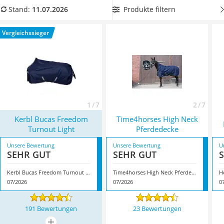
Handgepäck-Koffer
regelmäßig in der Maschine reinigen. Das tut dem Fell Ihres
Produkte filtern
Stand:
11.07.2026
Vibrationsplatte
Tieres nachhaltig gut. Für Pferde, die allergisch auf
Wanderschuhe Herren
Mückenstiche reagieren, werden in diversen Tests im
Vergleichssieger
Sicherheitsweste Reiten
Internet sogenannte
Ekzemerdecken für Pferde
empfohlen.
Service
Überzeugt hat uns hier im Juli 2026 besonders das Modell
Kerbl Bucas Freedom Turnout Light
*
mit seinen
Eigenschaften.
1 / 7
2 / 7
Kerbl Bucas Freedom
Time4horses High Neck
Turnout Light
Pferdedecke
Unsere Bewertung
Unsere Bewertung
U
SEHR GUT
SEHR GUT
Kerbl Bucas Freedom Turnout Light
Time4horses High Neck Pferdedecke
H
07/2026
07/2026
0
191 Bewertungen
23 Bewertungen