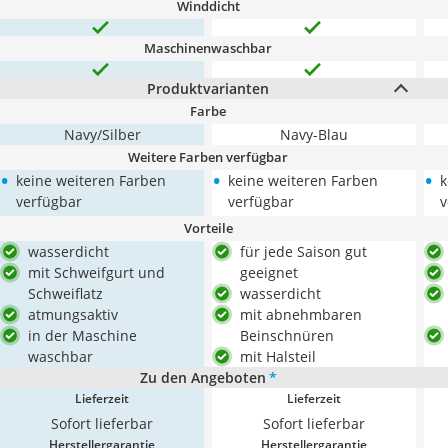
Winddicht
Maschinenwaschbar
Produktvarianten
Farbe
Navy/Silber
Navy-Blau
Weitere Farben verfügbar
•
•
•
keine weiteren Farben
keine weiteren Farben
k
verfügbar
verfügbar
v
Vorteile
wasserdicht
für jede Saison gut
mit Schweifgurt und
geeignet
Schweiflatz
wasserdicht
atmungsaktiv
mit abnehmbaren
in der Maschine
Beinschnüren
waschbar
mit Halsteil
Zu den Angeboten
*
Lieferzeit
Lieferzeit
Sofort lieferbar
Sofort lieferbar
Herstellergarantie
Herstellergarantie