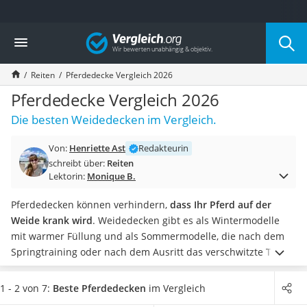
Die beliebtesten Vergleiche nach Kategorie
Vergleich
Freizeit & Sport
Gartentrampolin
Reiten
Pferdedecke Vergleich 2026
Trampolin
Metalldetektor
Pferdedecke Vergleich 2026
Eufab-Fahrradträger
Die besten Weidedecken im Vergleich.
Trampolin 366 cm
Fahrradschloss
Von:
Henriette Ast
Redakteurin
Aluminium-Koffer
schreibt über:
Reiten
Futterboot
Lektorin:
Monique B.
Air Bike
E-Bike-Dreirad
Pferdedecken können verhindern,
dass Ihr Pferd auf der
Trekkingschuhe Herren
Weide krank wird
. Weidedecken gibt es als Wintermodelle
Reisetasche mit Rollen
mit warmer Füllung und als Sommermodelle, die nach dem
Klimmzugstation
Springtraining oder nach dem Ausritt das verschwitzte Tier
Koffer
davor bewahren, sich zu verkühlen.
Wählen Sie jetzt eine
Nachtsichtgerät
Pferdedecke aus unserer Vergleichstabelle,
die in der
1 - 2 von 7:
Beste Pferdedecken
im Vergleich
Faltschloss
Maschine waschbar ist
. So können Sie die Pferdedecke