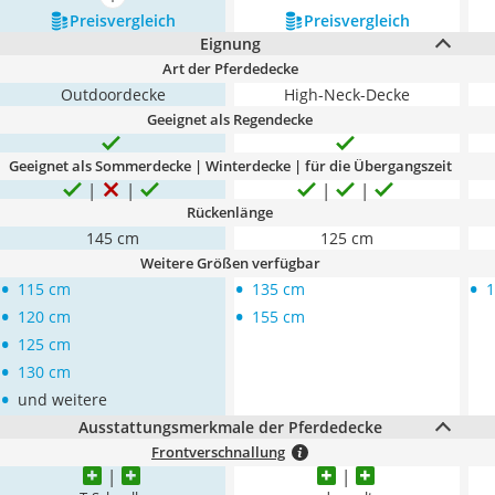
mehr anzeigen
Preis­vergleich
Preis­vergleich
Eignung
Art der Pferdedecke
Outdoordecke
High-Neck-Decke
Geeignet als Regendecke
Geeignet als Sommerdecke | Winterdecke | für die Übergangszeit
Rückenlänge
145 cm
125 cm
Weitere Größen verfügbar
•
•
•
115 cm
135 cm
1
•
•
120 cm
155 cm
•
125 cm
•
130 cm
•
und weitere
Ausstattungsmerkmale der Pferdedecke
Frontverschnallung