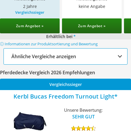
2 Jahre
keine Angabe
Vergleichssieger
Zum Angebot »
Zum Angebot »
Erhältlich bei
*
ⓘ Informationen zur Produktsortierung und Bewertung
Ähnliche Vergleiche anzeigen
Pferdedecke Vergleich 2026 Empfehlungen
Vergleichssieger
Kerbl Bucas Freedom Turnout Light
Unsere Bewertung:
SEHR GUT