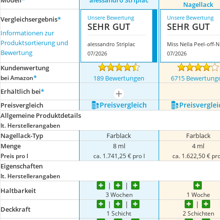
Modell
*
alessandro Striplac
Nagellack
Unsere Bewertung
Unsere Bewertung
Vergleichsergebnis
*
SEHR GUT
SEHR GUT
Informationen zur
Produktsortierung und
alessandro Striplac
Miss
Bewertung
07/2026
07/2026
Kundenwertung
*
bei Amazon
189 Bewertungen
6715 Bewertung
Erhältlich bei
*
mehr anzeigen
Preis­vergleich
Preis­verglei
Preis­vergleich
Allgemeine Produktdetails
lt. Herstellerangaben
Nagellack-Typ
Farblack
Farblack
Menge
8 ml
4 ml
Preis pro l
ca. 1.741,25 € pro l
ca. 1.622,50 € pro
Eigenschaften
lt. Herstellerangaben
Haltbarkeit
3 Wochen
1 Woche
Deckkraft
1 Schicht
2 Schichten