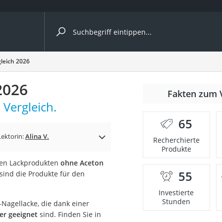
ergleiche nach Kategorie
gleich 2026
2026
Fakten zum 
 Vergleich.
65
p)
Lektorin:
Alina V.
Recherchierte
Produkte
chen Lackprodukten
ohne Aceton
55
sind die Produkte für den
Investierte
Stunden
-Nagellacke, die dank einer
er geeignet
sind. Finden Sie in