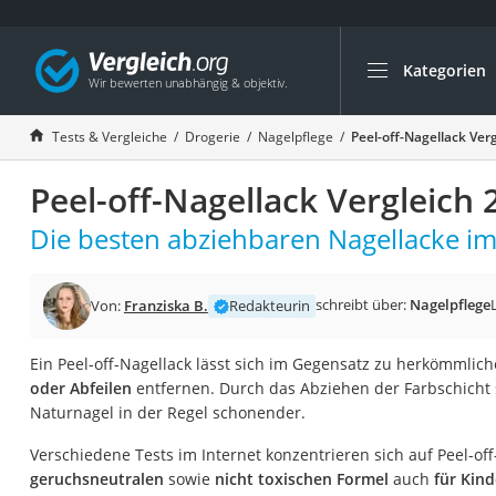
Kategorien
Die beliebtesten V
Drogerie
Tests & Vergleiche
Drogerie
Nagelpflege
Peel-off-Nagellack Ver
Inhalator
Peel-off-Nagellack Vergleich 
Haarschneider
Rollator
Die besten abziehbaren Nagellacke im
Braun Rasierer
Katzenklappe (Chi
schreibt über:
Nagelpflege
Von:
Franziska B.
Redakteurin
Rasierer
Ein Peel-off-Nagellack lässt sich im Gegensatz zu herkömmli
Masturbator
oder Abfeilen
entfernen. Durch das Abziehen der Farbschicht 
Massagepistole
Naturnagel in der Regel schonender.
Epilierer
Verschiedene Tests im Internet konzentrieren sich auf Peel-off
Reisehaartrockner
geruchsneutralen
sowie
nicht toxischen Formel
auch
für Kind