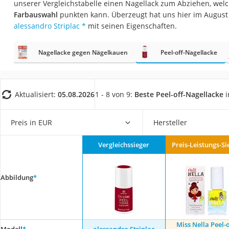
unserer Vergleichstabelle einen Nagellack zum Abziehen, welc
Eiweißpulver
Farbauswahl
punkten kann. Überzeugt hat uns hier im August
Magnesiumpräpar
alessandro Striplac
*
mit seinen Eigenschaften.
Katzenklappe
Nagellacke gegen Nägelkauen
Peel-off-Nagellacke
Nackenmassagege
Zeckenschutz Katz
leichter Haartrock
Aktualisiert:
05.08.2026
1 - 8 von 9:
Beste Peel-off-Nagellacke
i
Philips-Sonicare-
Schildkrötenhaus
Preis in EUR
Hersteller
Mineralfutter Pfer
Vergleichssieger
Preis-Leistungs-Si
Massagegerät
Service
Abbildung
*
Miss Nella Peel-o