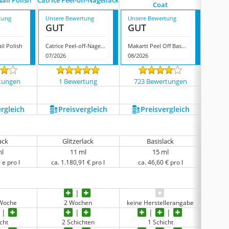
Nail Polish
Catrice Peel-off-Nagellack
Coat
tung
Unsere Bewertung
Unsere Bewertung
Unsere
GUT
GUT
GUT
il Polish
Catrice Peel-off-Nagellack
Makartt Peel Off Base Coat
07/2026
08/2026
08/202
tungen
1 Bewertung
723 Bewertungen
1273
ergleich
Preis­vergleich
Preis­vergleich
P
ack
Glitzerlack
Basislack
ml
11 ml
15 ml
 e pro l
ca. 1.180,91 € pro l
ca. 46,60 € pro l
ca.
 Woche
2 Wochen
keine Herstellerangabe
cht
2 Schichten
1 Schicht