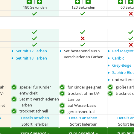
180 Sekunden
120 Sekunden
60 Sek
•
•
•
Set mit 12 Farben
Set bestehend aus 5
Red Magent
•
•
verschiedenen Farben
Set mit 18 Farben
Caribic
•
Grey-Beige
•
Saphire-Blu
•
und weitere
ahl
speziell für Kinder
für Kinder geeignet
große Far
entwickelt
V-
trocknet ohne UV-
trocknet s
Set mit verschiedenen
Lampe
Farben
net
auf Wasserbasis
trocknet schnell
geruchsneutral
n
Details ansehen
Details ansehen
Details 
r
Sofort lieferbar
Sofort lieferbar
Sofort li
»
Zum Angebot »
Zum Angebot »
Zum Ang