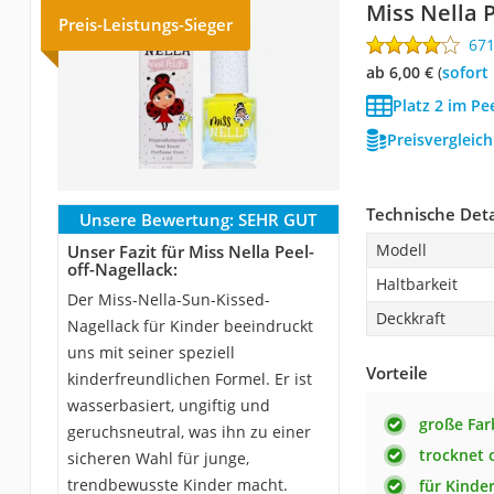
Miss Nella 
Preis-Leistungs-Sieger
67
ab 6,00 €
(
Sofort
Platz 2 im Pe
Preisvergleic
Technische Deta
Unsere Bewertung:
SEHR GUT
Modell
Unser Fazit für Miss Nella Peel-
off-Nagellack:
Haltbarkeit
Der Miss-Nella-Sun-Kissed-
Deckkraft
Nagellack für Kinder beeindruckt
uns mit seiner speziell
Vorteile
kinderfreundlichen Formel. Er ist
wasserbasiert, ungiftig und
große Fa
geruchsneutral, was ihn zu einer
trocknet
sicheren Wahl für junge,
trendbewusste Kinder macht.
für Kinde