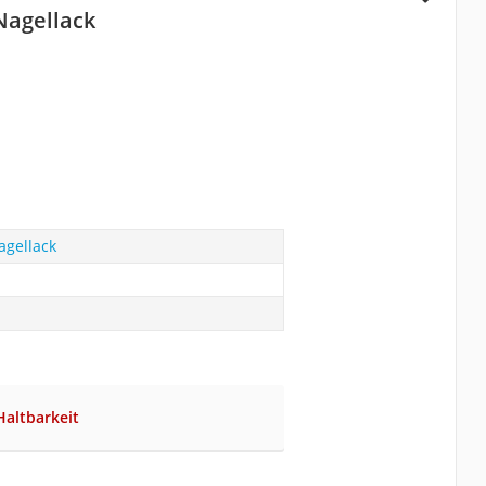
-Nagellack
agellack
Haltbarkeit