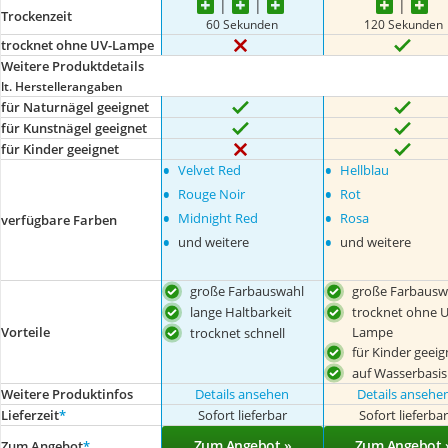
Trockenzeit
60 Sekunden
120 Sekunden
trocknet ohne UV-Lampe
Weitere Produktdetails
lt. Herstellerangaben
für Naturnägel geeignet
für Kunstnägel geeignet
für Kinder geeignet
•
•
Velvet Red
Hellblau
•
•
Rouge Noir
Rot
•
•
Midnight Red
Rosa
verfügbare Farben
•
•
und weitere
und weitere
große Farbauswahl
große Farbausw
lange Haltbarkeit
trocknet ohne U
Lampe
Vorteile
trocknet schnell
für Kinder geeig
auf Wasserbasis
Weitere Produktinfos
Details ansehen
Details ansehe
Lieferzeit
*
Sofort lieferbar
Sofort lieferba
Zum Angebot »
Zum Angebot 
Zum Angebot
*