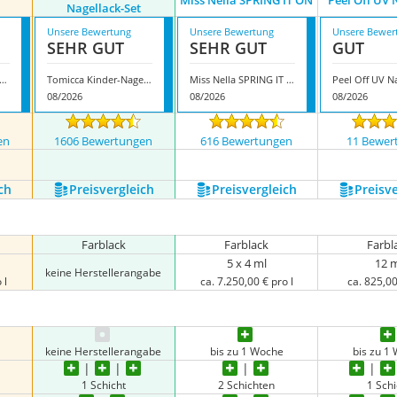
Miss Nella SPRING IT ON
Peel Off UV 
Nagellack-Set
Unsere Bewertung
Unsere Bewertung
Unsere Bewer
SEHR GUT
SEHR GUT
GUT
 Nella Peel-off-Nagellack
Tomicca Kinder-Nagellack-Set
Miss Nella SPRING IT ON
Peel Off UV Na
08/2026
08/2026
08/2026
en
1606 Bewertungen
616 Bewertungen
11 Bewer
ch
Preis­vergleich
Preis­vergleich
Preis­v
Farblack
Farblack
Farbl
5 x 4 ml
12 
keine Herstellerangabe
 l
ca. 7.250,00 € pro l
ca. 825,00
keine Herstellerangabe
bis zu 1 Woche
bis zu 1
1 Schicht
2 Schichten
1 Schi