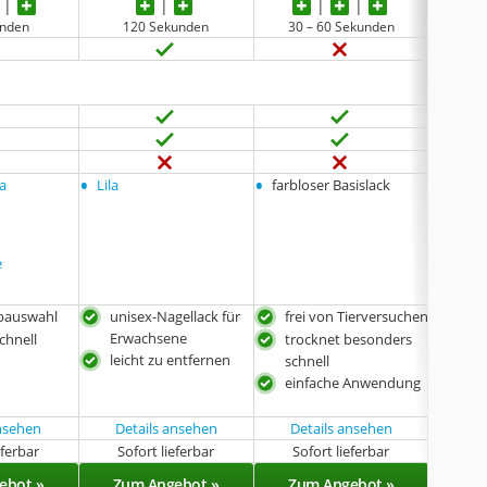
unden
120 Sekunden
30 – 60 Sekunden
180 
•
•
•
a
Lila
farbloser Basislack
Blaum,
Violet
e
bauswahl
unisex-Nagellack für
frei von Tierversuchen
ungi
Erwachsene
chnell
trocknet besonders
spez
leicht zu entfernen
schnell
entw
einfache Anwendung
Set
Far
ansehen
Details ansehen
Details ansehen
eferbar
Sofort lieferbar
Sofort lieferbar
Sof
ebot »
Zum Angebot »
Zum Angebot »
Zu