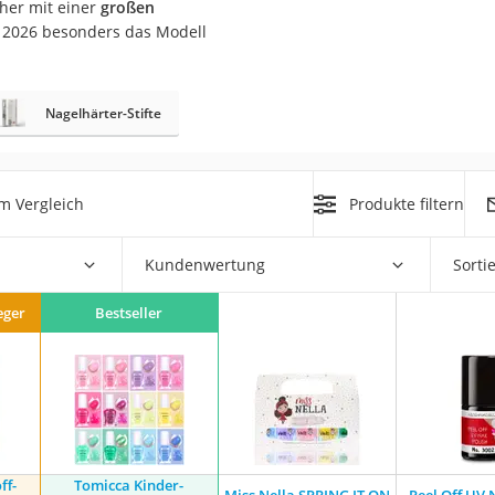
her mit einer
großen
 2026 besonders das Modell
at
Nagelhärter-Stifte
rät
e
ner
m Vergleich
Produkte filtern
Zahnbürste
Kundenwertung
Sorti
d
eger
Bestseller
ff-
Tomicca Kinder-