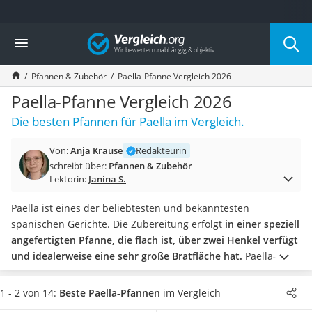
Die beliebtesten Vergleiche nach Kategorie
Vergleich
Haushalt
Wassersprudler
Pfannen & Zubehör
Paella-Pfanne Vergleich 2026
Zentralstaubsauger
Brotbackautomat
Paella-Pfanne Vergleich 2026
Wischroboter
Die besten Pfannen für Paella im Vergleich.
Wäschespinne
Industriestaubsauger
Von:
Anja Krause
Redakteurin
Spülmaschinentabs
schreibt über:
Pfannen & Zubehör
Akku-Staubsauger
Lektorin:
Janina S.
Eierkocher
AEG-Waschmaschine
Paella ist eines der beliebtesten und bekanntesten
Saug-Wisch-Roboter
spanischen Gerichte. Die Zubereitung erfolgt
in einer speziell
Handstaubsauger
angefertigten Pfanne, die flach ist, über zwei Henkel verfügt
Milchaufschäumer
und idealerweise eine sehr große Bratfläche hat.
Paella-
Kondenstrockner
Pfannen gibt es in unterschiedlichen Preiskategorien, jedoch
Reiskocher
lohnt es sich, in eine teurere Pfanne aus strapazierfähigem
1 - 2 von 14:
Beste Paella-Pfannen
im Vergleich
Heißwasserspender
Gusseisen oder hochwertigem Edelstahl zu investieren.