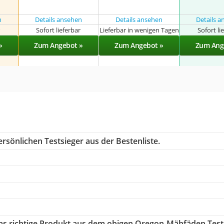
n
Details ansehen
Details ansehen
Details 
r
Sofort lieferbar
Lieferbar in wenigen Tagen
Sofort li
»
Zum Angebot »
Zum Angebot »
Zum Ang
rsönlichen Testsieger aus der Bestenliste.
das richtige Produkt aus dem obigen Oregon-Mähfäden Test