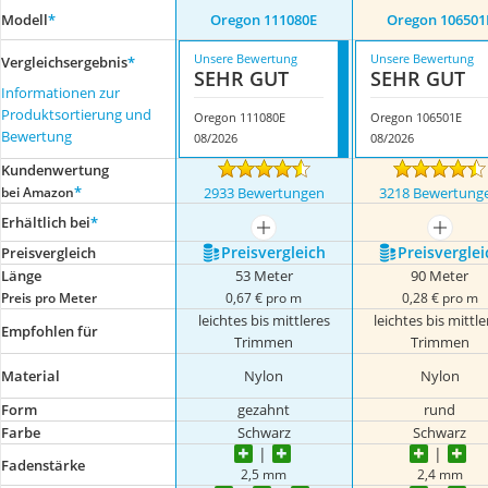
Modell
*
Oregon 111080E
Oregon 106501
Unsere Bewertung
Unsere Bewertung
Vergleichsergebnis
*
SEHR GUT
SEHR GUT
Informationen zur
Produktsortierung und
Oregon 111080E
Oregon 106501E
Bewertung
08/2026
08/2026
Kundenwertung
*
bei Amazon
2933 Bewertungen
3218 Bewertung
Erhältlich bei
*
mehr anzeigen
mehr a
Preis­vergleich
Preis­verglei
Preis­vergleich
Länge
53 Meter
90 Meter
Preis pro Meter
0,67 € pro m
0,28 € pro m
leichtes bis mittleres
leichtes bis mittle
Empfohlen für
Trimmen
Trimmen
Material
Nylon
Nylon
Form
gezahnt
rund
Farbe
Schwarz
Schwarz
Fadenstärke
2,5 mm
2,4 mm