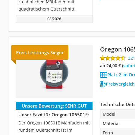
zu ähnlichen Mähfäden mit
quadratischem Querschnitt.
08/2026
Oregon 106
Preis-Leistungs-Sieger
32
ab 24,00 €
(
Sofor
Platz 2 im O
Preisvergleic
Technische Deta
Unsere Bewertung:
SEHR GUT
Modell
Unser Fazit für Oregon 106501E:
Der Oregon 106501E Mähfaden mit
Material
rundem Querschnitt ist im
Form