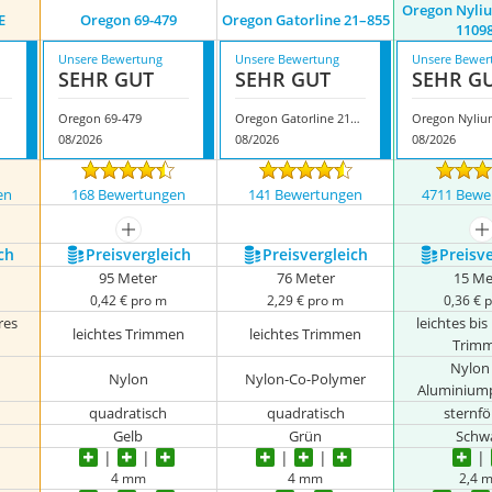
Oregon Nyliu
E
Oregon 69-479
Oregon Gatorline 21–855
1109
Unsere Bewertung
Unsere Bewertung
Unsere Bewer
SEHR GUT
SEHR GUT
SEHR G
Oregon 69-479
Oregon Gatorline 21–855
08/2026
08/2026
08/2026
en
168 Bewertungen
141 Bewertungen
4711 Bewe
nzeigen
mehr anzeigen
m
ch
Preis­vergleich
Preis­vergleich
Preis­v
95 Meter
76 Meter
15 Me
0,42 € pro m
2,29 € pro m
0,36 € 
res
leichtes bis
leichtes Trimmen
leichtes Trimmen
Trim
Nylon
Nylon
Nylon-Co-Polymer
Aluminiump
quadratisch
quadratisch
sternf
Gelb
Grün
Schw
4 mm
4 mm
2,4 