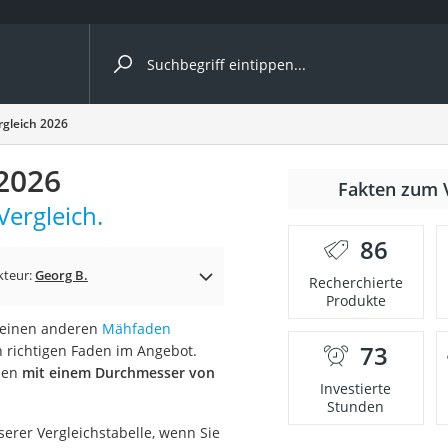
ergleiche nach Kategorie
gleich 2026
2026
nmäher
Fakten zum 
ergleich.
s
86
er
kteur:
Georg B.
Recherchierte
Produkte
gerät
e einen anderen
Mähfaden
2 Innengeräte
73
n richtigen Faden im Angebot.
äden
mit einem Durchmesser von
Investierte
Stunden
e
rer Vergleichstabelle, wenn Sie