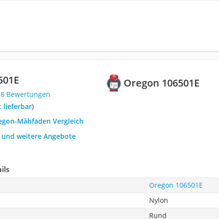
501E
Oregon 106501E
18 Bewertungen
t lieferbar
)
regon-Mähfaden Vergleich
h und weitere Angebote
ils
Oregon 106501E
Nylon
Rund