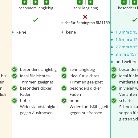
besonders langlebig
sehr langlebig
besonders 
nicht für Remington RM1159
•
•
•
keine
keine
1,3 mm x 1
•
1,6 mm x 1
•
2,7 mm x 1
•
3 mm x 15 
•
und weitere
besonders langlebig
sehr langlebig
besonders
 bis
ideal für leichtes
ideal für leichtes
ideal für l
men
Trimmen geeignet
Trimmen geeignet
mittleres
en
besonders dicker
besonders dicker
in vielen 
lich
Faden
Faden
Varianten 
hohe
hohe
scharfe
Widerstandsfähigkeit
Widerstandsfähigkeit
Schneidk
gegen Ausfransen
gegen Ausfransen
sorgen fü
glatten Sc