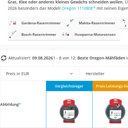
Gras, Klee oder anderes kleines Gewächs schneiden wollen.
Üb
Fliesenschneider
2026 besonders das Modell
Oregon 111080E
*
mit seinen Eige
Hochdruckreinige
Doppelschleifer
Gardena-Rasentrimmer
Makita-Rasentrimmer
Überwachungska
Bosch-Rasentrimmer
Husqvarna-Motorsensen
Benzinrasenmäher 
Akku-Laubsauger
Aktualisiert:
09.08.2026
1 - 8 von 12:
Beste Oregon-Mähfäden
i
Löschdecke
Multimeter
Preis in EUR
Hersteller
Winterharte Palm
Gasdurchlauferhit
Vergleichssieger
Preis-Leistungs-Si
Service
Abbildung
*