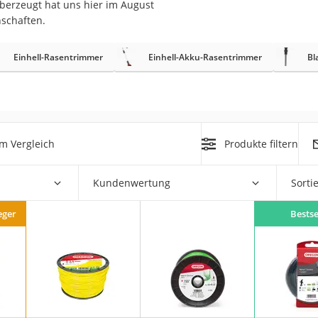
erzeugt hat uns hier im August
nschaften.
r
Einhell-Rasentrimmer
Einhell-Akku-Rasentrimmer
Bl
mera
mit Elektrostart
m Vergleich
Produkte filtern
Kundenwertung
Sorti
en
zer
eger
Bestse