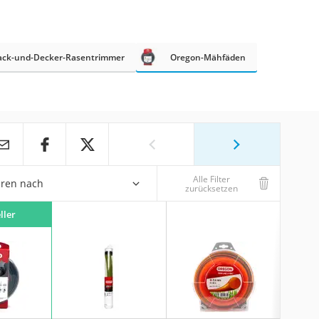
ack-und-Decker-Rasentrimmer
Oregon-Mähfäden
Alle Filter
eren nach
zurücksetzen
ller