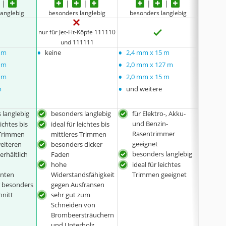
langlebig
besonders langlebig
besonders langlebig
beso
nur für Jet-Fit-Köpfe 111110
nur fü
und 111111
•
•
•
5 m
keine
2,4 mm x 15 m
1,6 m
•
•
5 m
2,0 mm x 127 m
2 mm 
•
•
5 m
2,0 mm x 15 m
2,4 m
•
•
m
und weitere
2,4 m
•
und w
 langlebig
besonders langlebig
für Elektro-, Akku-
bes
und Benzin-
eichtes bis
ideal für leichtes bis
idea
Rasentrimmer
 Trimmen
mittleres Trimmen
Tri
geeignet
weiteren
besonders dicker
in v
besonders langlebig
erhältlich
Faden
Vari
hohe
ideal für leichtes
anten
Widerstandsfähigkeit
Trimmen geeignet
r besonders
gegen Ausfransen
hnitt
sehr gut zum
Schneiden von
Brombeersträuchern
und Unterholz