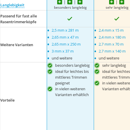
Langlebigkeit
besonders langlebig
sehr langlebig
Passend für fast alle
Rasentrimmerköpfe
•
•
2,5 mm x 281 m
2,4 mm x 15 m
•
•
2,65 mm x 47 m
2,4 mm x 180 m
•
•
2,65 mm x 250 m
2,7 mm x 70 m
Weitere Varianten
•
•
3 mm x 37 m
2,7 mm x 140 m
•
•
und weitere
und weitere
besonders langlebig
sehr langlebig
ideal für leichtes bis
ideal für leichtes
mittleres Trimmen
mittleres Trim
geeignet
in vielen weiter
in vielen weiteren
Varianten erhält
Varianten erhältlich
Vorteile