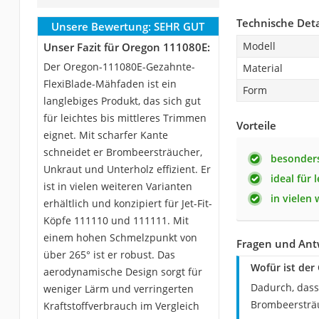
Technische Deta
Unsere Bewertung:
SEHR GUT
Modell
Unser Fazit für Oregon 111080E:
Der Oregon-111080E-Gezahnte-
Material
FlexiBlade-Mähfaden ist ein
Form
langlebiges Produkt, das sich gut
für leichtes bis mittleres Trimmen
Vorteile
eignet. Mit scharfer Kante
schneidet er Brombeersträucher,
besonders
Unkraut und Unterholz effizient. Er
ideal für 
ist in vielen weiteren Varianten
in vielen 
erhältlich und konzipiert für Jet-Fit-
Köpfe 111110 und 111111. Mit
einem hohen Schmelzpunkt von
Fragen und Ant
über 265° ist er robust. Das
Wofür ist der
aerodynamische Design sorgt für
Dadurch, dass
weniger Lärm und verringerten
Brombeersträu
Kraftstoffverbrauch im Vergleich