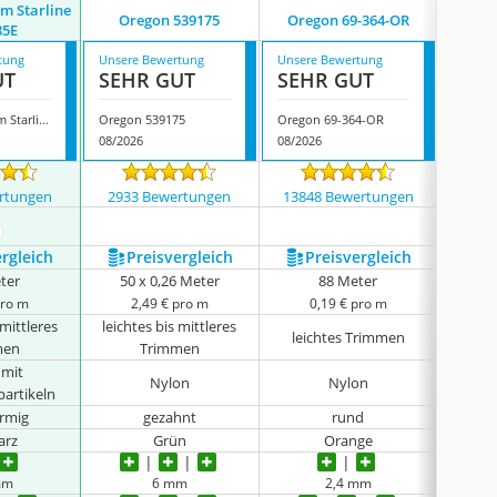
m Starline
Oregon
Oregon 539175
Oregon ‎69-364-OR
85E
L
tung
Unsere Bewertung
Unsere Bewertung
Unsere
UT
SEHR GUT
SEHR GUT
GUT
Oregon Nylium Starline 110985E
Oregon 539175
Oregon ‎69-364-OR
08/2026
08/2026
08/202
rtungen
2933 Bewertungen
13848 Bewertungen
1033
ehr anzeigen
ergleich
Preis­vergleich
Preis­vergleich
P
ter
50 x 0,26 Meter
88 Meter
pro m
2,49 € pro m
0,19 € pro m
0
 mittleres
leichtes bis mittleres
leichtes Trimmen
lei
men
Trimmen
 mit
Nylon
Nylon
artikeln
Alum
örmig
gezahnt
rund
arz
Grün
Orange
mm
6 mm
2,4 mm