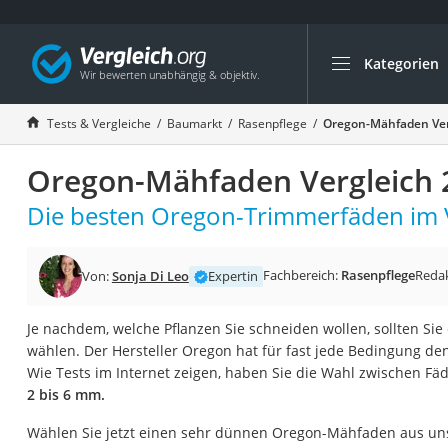
Kategorien
Die beliebtesten V
Baumarkt
Tests & Vergleiche
Baumarkt
Rasenpflege
Oregon-Mähfaden Ver
Tresor feuerfest
Oregon-Mähfaden Vergleich 
Makita-Akku-Rase
Kappsäge
Die besten Oregon-Trimmerfäden im V
Smartes Türschlos
Akku-Rasentrimm
Fachbereich:
Rasenpflege
Reda
Von:
Sonja Di Leo
Expertin
Feuchtigkeitsmess
Je nachdem, welche Pflanzen Sie schneiden wollen, sollten Si
Split-Klimaanlage 
wählen. Der Hersteller Oregon hat für fast jede Bedingung de
Pelletofen
Wie Tests im Internet zeigen, haben Sie die Wahl zwischen F
2 bis 6 mm.
Bohrmaschine
Tiefbrunnenpump
Wählen Sie jetzt einen sehr dünnen Oregon-Mähfaden aus unse