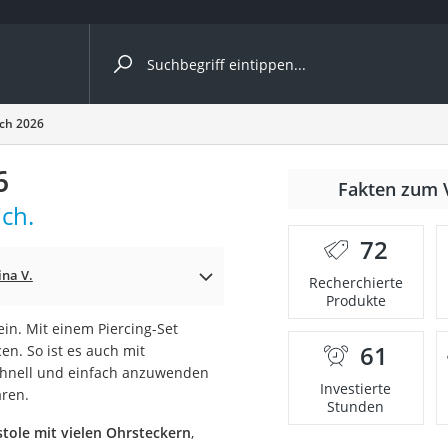
ergleiche nach Kategorie
ich 2026
6
Fakten zum 
ich.
er
72
ina V.
Recherchierte
Produkte
ein. Mit einem Piercing-Set
61
en. So ist es auch mit
schnell und einfach anzuwenden
Investierte
ren.
Stunden
tole mit vielen Ohrsteckern
,