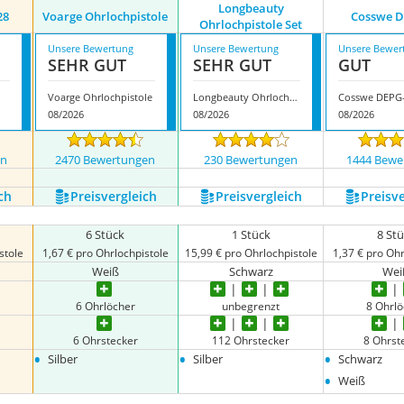
Longbeauty
28
Voarge Ohrlochpistole
Cosswe D
Ohrlochpistole Set
Unsere Bewertung
Unsere Bewertung
Unsere Bewer
SEHR GUT
SEHR GUT
GUT
Voarge Ohrlochpistole
Longbeauty Ohrlochpistole Set
Cosswe DEPG
08/2026
08/2026
08/2026
en
2470 Bewertungen
230 Bewertungen
1444 Bewe
ch
Preis­vergleich
Preis­vergleich
Preis­v
6 Stück
1 Stück
8 St
stole
1,67 € pro Ohrlochpistole
15,99 € pro Ohrlochpistole
1,37 € pro Ohr
Weiß
Schwarz
Wei
6 Ohrlöcher
unbegrenzt
8 Ohrl
6 Ohrstecker
112 Ohrstecker
8 Ohrst
•
•
•
Silber
Silber
Schwarz
•
Weiß