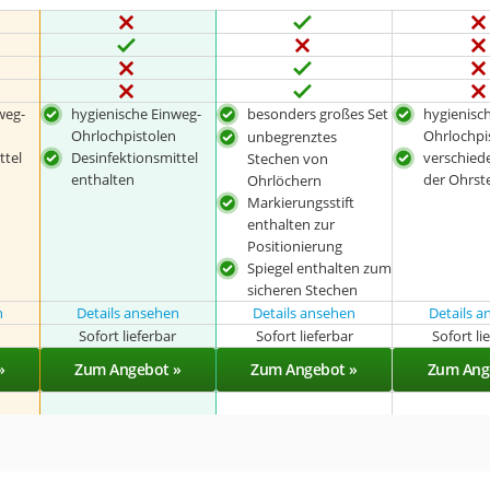
weg-
hygienische Einweg-
besonders großes Set
hygienisc
Ohrlochpistolen
Ohrlochpi
unbegrenztes
ttel
Desinfektionsmittel
verschied
Stechen von
enthalten
der Ohrst
Ohrlöchern
Markierungsstift
enthalten zur
Positionierung
Spiegel enthalten zum
sicheren Stechen
n
Details ansehen
Details ansehen
Details 
r
Sofort lieferbar
Sofort lieferbar
Sofort li
»
Zum Angebot »
Zum Angebot »
Zum Ang