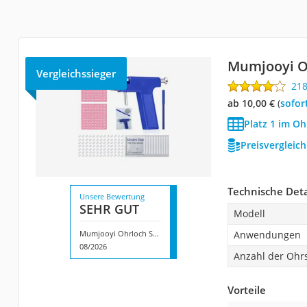
Mumjooyi O
Vergleichssieger
21
ab 10,00 €
(
Sofor
Platz 1 im Oh
Preisvergleic
Technische Deta
Unsere Bewertung
SEHR GUT
Modell
Mumjooyi Ohrloch Stecher Set
Anwendungen
08/2026
Anzahl der Ohr
Vorteile