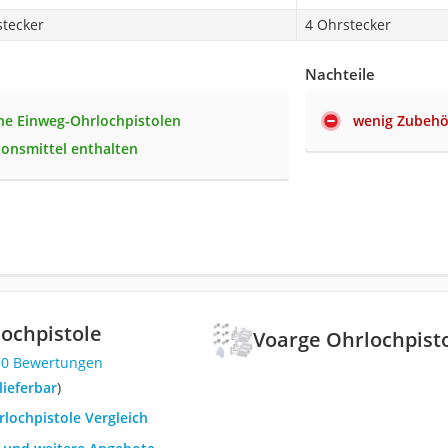
stecker
4 Ohrstecker
Nachteile
he Einweg-Ohrlochpistolen
wenig Zubehö
ionsmittel enthalten
ochpistole
Voarge Ohrlochpist
70 Bewertungen
 lieferbar
)
rlochpistole Vergleich