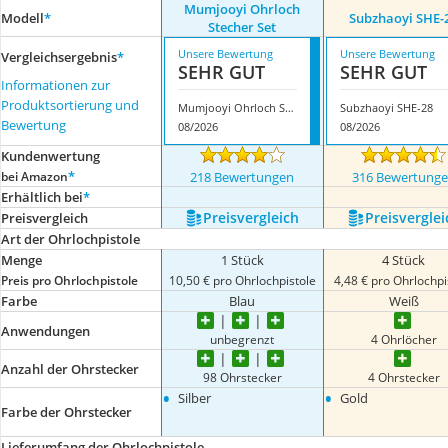
Mumjooyi Ohrloch
Modell
*
Subzhaoyi SHE-
Stecher Set
Unsere Bewertung
Unsere Bewertung
Vergleichsergebnis
*
SEHR GUT
SEHR GUT
Informationen zur
Produktsortierung und
Mumjooyi Ohrloch Stecher Set
Subzhaoyi SHE-28
Bewertung
08/2026
08/2026
Kundenwertung
*
bei Amazon
218 Bewertungen
316 Bewertung
Erhältlich bei
*
Preis­vergleich
Preis­verglei
Preis­vergleich
Art der Ohrlochpistole
Menge
1 Stück
4 Stück
Preis pro Ohrlochpistole
10,50 € pro Ohrlochpistole
4,48 € pro Ohrlochpi
Farbe
Blau
Weiß
Anwendungen
unbegrenzt
4 Ohrlöcher
Anzahl der Ohrstecker
98 Ohrstecker
4 Ohrstecker
•
•
Silber
Gold
Farbe der Ohrstecker
Lieferumfang der Ohrlochpistole