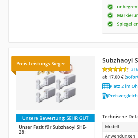
unbegren
Markierun
Spiegel e
Subzhaoyi 
Preis-Leistungs-Sieger
31
ab 17,00 €
(
Sofor
Platz 2 im Oh
Preisvergleic
Technische Deta
Unsere Bewertung:
SEHR GUT
Modell
Unser Fazit für Subzhaoyi SHE-
28:
Anwendungen