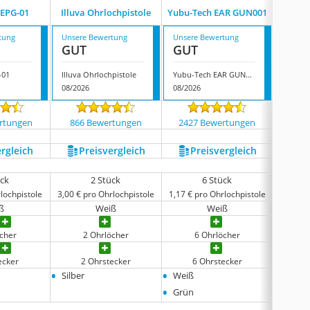
EPG-01
Illuva Ohrlochpistole
Yubu-Tech EAR GUN001
Yiorxu
tung
Unsere Bewertung
Unsere Bewertung
Unsere
GUT
GUT
GUT
-01
Illuva Ohrlochpistole
Yubu-Tech EAR GUN001
Yiorxu
08/2026
08/2026
08/202
rtungen
866 Bewertungen
2427 Bewertungen
830
ergleich
Preis­vergleich
Preis­vergleich
P
ück
2 Stück
6 Stück
lochpistole
3,00 € pro Ohrlochpistole
1,17 € pro Ohrlochpistole
1,29 € 
ß
Weiß
Weiß
öcher
2 Ohrlöcher
6 Ohrlöcher
ecker
2 Ohrstecker
6 Ohrstecker
8
•
•
•
Silber
Weiß
Silber
•
Grün