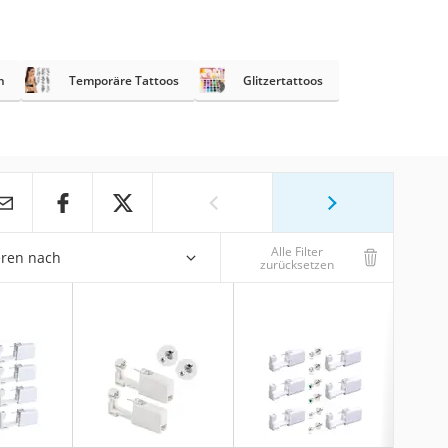
n
Temporäre Tattoos
Glitzertattoos
Alle Filter
eren nach
zurücksetzen