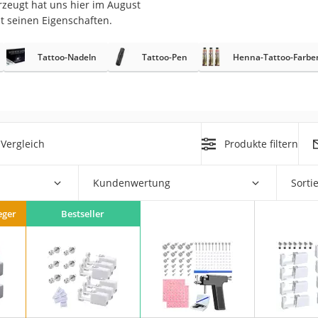
rzeugt hat uns hier im August
erren
t seinen Eigenschaften.
llen
Tattoo-Nadeln
Tattoo-Pen
Henna-Tattoo-Farbe
Vergleich
Produkte filtern
r
Kundenwertung
Sorti
rren
eiten
eger
Bestseller