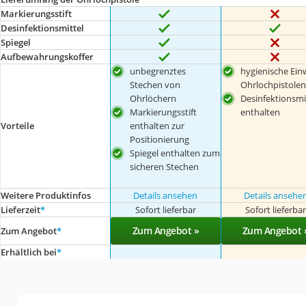
Markierungsstift
Desinfektionsmittel
Spiegel
Aufbewahrungskoffer
unbegrenztes
hygienische Ein
Stechen von
Ohrlochpistolen
Ohrlöchern
Desinfektionsmi
Markierungsstift
enthalten
enthalten zur
Vorteile
Positionierung
Spiegel enthalten zum
sicheren Stechen
Weitere Produktinfos
Details ansehen
Details ansehe
Lieferzeit
*
Sofort lieferbar
Sofort lieferba
Zum Angebot »
Zum Angebot 
Zum Angebot
*
Erhältlich bei
*