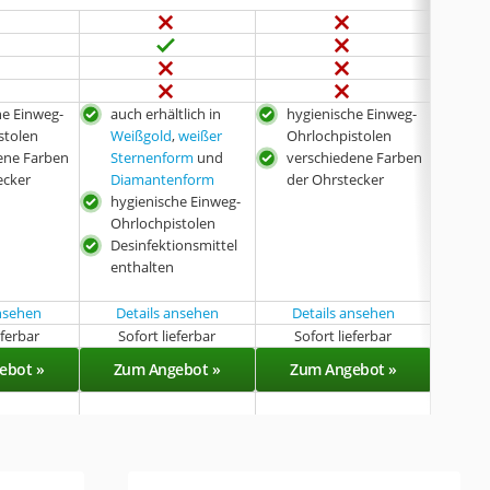
he Einweg-
auch erhältlich in
hygienische Einweg-
inkl
stolen
Weißgold
,
weißer
Ohrlochpistolen
med
ene Farben
Sternenform
und
verschiedene Farben
Edel
ecker
Diamantenform
der Ohrstecker
ein
hygienische Einweg-
mit
Ohrlochpistolen
Des
Desinfektionsmittel
enthalten
ansehen
Details ansehen
Details ansehen
eferbar
Sofort lieferbar
Sofort lieferbar
Sof
ebot »
Zum Angebot »
Zum Angebot »
Zu