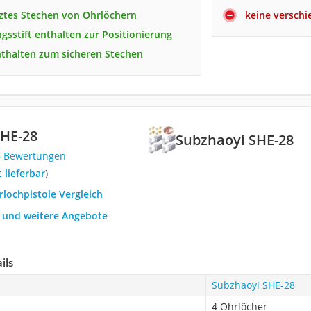
ztes Stechen von Ohrlöchern
keine verschi
gsstift enthalten zur Positionierung
nthalten zum sicheren Stechen
SHE-28
Subzhaoyi SHE-28
6 Bewertungen
t lieferbar
)
rlochpistole Vergleich
h und weitere Angebote
ils
Subzhaoyi SHE-28
4 Ohrlöcher