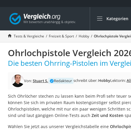
Kategorien
Die beliebtesten V
Freizeit & Sport
Tests & Vergleiche
Freizeit & Sport
Hobby
Ohrlochpistole Vergle
Gartentrampolin
Ohrlochpistole Vergleich 202
Trampolin
Metalldetektor
Die besten Ohrring-Pistolen im Vergle
Eufab-Fahrradträg
Trampolin 366 cm
schreibt über:
Hobby
Lektorin:
Al
Von:
Stuart S.
Redakteur
Fahrradschloss
Sich Ohrlöcher stechen zu lassen kann beim Profi sehr teuer s
Aluminium-Koffer
können Sie sich im privaten Raum kostengünstiger selbst pierc
Futterboot
Ohrlochpistolen, welche mit nur ein paar wenigen Schritten 
sind und laut gängigen Online-Tests auch
Zeit und Kosten
spa
Air Bike
E-Bike-Dreirad
Wählen Sie jetzt aus unserer Vergleichstabelle eine
Ohrlochpis