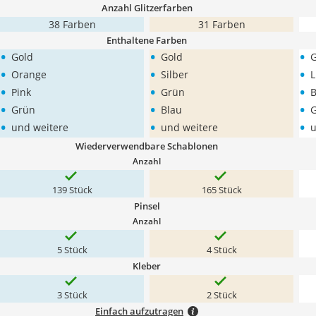
Anzahl Glitzerfarben
38 Farben
31 Farben
Enthaltene Farben
•
•
•
Gold
Gold
•
•
•
Orange
Silber
L
•
•
•
Pink
Grün
B
•
•
•
Grün
Blau
G
•
•
•
und weitere
und weitere
u
Wiederverwendbare Schablonen
Anzahl
139 Stück
165 Stück
Pinsel
Anzahl
5 Stück
4 Stück
Kleber
3 Stück
2 Stück
Einfach aufzutragen