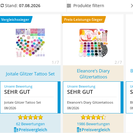
Handgepäck-Koffer
aus unserer Vergleichstabelle, die
mit mehr als drei Pinseln
Produkte filtern
Stand:
07.08.2026
Vibrationsplatte
geliefert werden, sodass mehrere Personen gleichzeitig
Wanderschuhe Herren
Tattoos auftragen können. Überzeugt hat uns hier im August
Vergleichssieger
Preis-Leistungs-Sieger
Sicherheitsweste Reiten
2026 besonders das Modell
Joitale Glitzer Tattoo Set
*
mit
Service
seinen Eigenschaften.
1 / 7
2 / 7
Eleanore's Diary
B
Joitale Glitzer Tattoo Set
Glitzertattoos
Unsere Bewertung
Unsere Bewertung
U
SEHR GUT
SEHR GUT
Joitale Glitzer Tattoo Set
Eleanore's Diary Glitzertattoos
B
08/2026
08/2026
0
62 Bewertungen
1986 Bewertungen
Preis­vergleich
Preis­vergleich