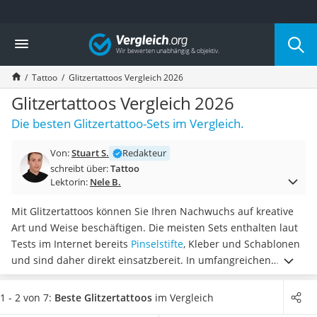
Die beliebtesten Vergleiche nach Kategorie
Vergleich
Freizeit & Sport
Gartentrampolin
Tattoo
Glitzertattoos Vergleich 2026
Trampolin
Metalldetektor
Glitzertattoos Vergleich 2026
Eufab-Fahrradträger
Die besten Glitzertattoo-Sets im Vergleich.
Trampolin 366 cm
Fahrradschloss
Von:
Stuart S.
Redakteur
Aluminium-Koffer
schreibt über:
Tattoo
Futterboot
Lektorin:
Nele B.
Air Bike
E-Bike-Dreirad
Mit Glitzertattoos können Sie Ihren Nachwuchs auf kreative
Trekkingschuhe Herren
Art und Weise beschäftigen. Die meisten Sets enthalten laut
Reisetasche mit Rollen
Tests im Internet bereits
Pinselstifte
, Kleber und Schablonen
Klimmzugstation
und sind daher direkt einsatzbereit. In umfangreichen
Koffer
Glitzertattoo-Sets sind gleich
mehrere Farben und
Nachtsichtgerät
Schablonen enthalten, sodass sich für Jungen und Mädchen
1 - 2 von 7:
Beste Glitzertattoos
im Vergleich
Faltschloss
die richtigen Motive finden.
Wählen Sie jetzt Glitzertattoos