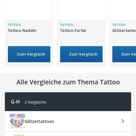
Handgepäck-Koffer
Vibrationsplatte
Wanderschuhe Herren
Sicherheitsweste Reiten
TATTOO
TATTOO
TATTOO
Tattoo-Nadeln
Tattoo-Farbe
Glitzertatt
Service
Zum Vergleich
Zum Vergleich
Zum Ve
Alle Vergleiche zum Thema Tattoo
G-H
2 Vergleiche
Glitzertattoos