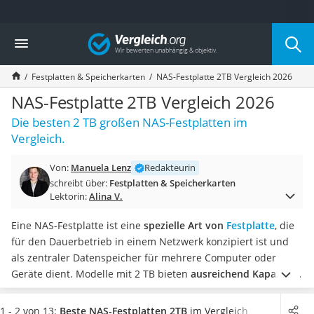
Die beliebtesten Vergleiche nach Kategorie
Vergleich
Elektronik
Powerstation
Festplatten & Speicherkarten
NAS-Festplatte 2TB Vergleich 2026
Monitor 32 Zoll 4K
Fernseher
NAS-Festplatte 2TB Vergleich 2026
Drucker
Die besten 2 TB großen NAS-Festplatten im
Desktop-PC
Vergleich.
Monitor
Diascanner
Von:
Manuela Lenz
Redakteurin
Laser-Multifunktionsdrucker
schreibt über:
Festplatten & Speicherkarten
Powerline-Adapter
Lektorin:
Alina V.
Powerstation mit Solarpanel
Gaming-PC
Eine NAS-Festplatte ist eine
spezielle Art von
Festplatte
, die
Soundbar
für den Dauerbetrieb in einem Netzwerk konzipiert ist und
17-Zoll-Laptop
als zentraler Datenspeicher für mehrere Computer oder
Satellitenschüssel
Geräte dient. Modelle mit 2 TB bieten
ausreichend Kapazität
Gaming-Headset
für Backups, Multimedia-Sammlungen und Dokumente
,
Schnurloses Telefon
ohne unnötig großen Speicher zu verschwenden.
Gängige
1 - 2 von 13:
Beste NAS-Festplatten 2TB
im Vergleich