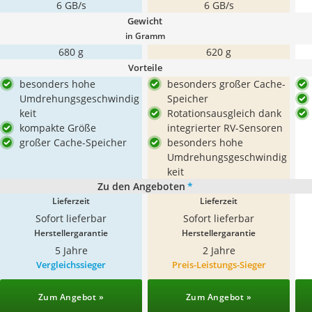
6 GB/s
6 GB/s
Gewicht
in Gramm
680 g
620 g
Vorteile
besonders hohe
besonders großer Cache-
Umdrehungsgeschwindig
Speicher
keit
Rotationsausgleich dank
kompakte Größe
integrierter RV-Sensoren
großer Cache-Speicher
besonders hohe
Umdrehungsgeschwindig
keit
Zu den Angeboten
*
Lieferzeit
Lieferzeit
Sofort lieferbar
Sofort lieferbar
Herstellergarantie
Herstellergarantie
5 Jahre
2 Jahre
Vergleichssieger
Preis-Leistungs-Sieger
Zum Angebot »
Zum Angebot »