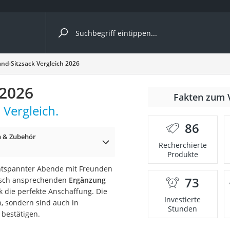
ergleiche nach Kategorie
nd-Sitzsack Vergleich 2026
 2026
Fakten zum 
cher
 Vergleich.
86
n & Zubehör
Recherchierte
Produkte
rostuhl
entspannter Abende mit Freunden
73
tisch ansprechenden
Ergänzung
 Kamera
k die perfekte Anschaffung. Die
Investierte
, sondern sind auch in
Stunden
 bestätigen.