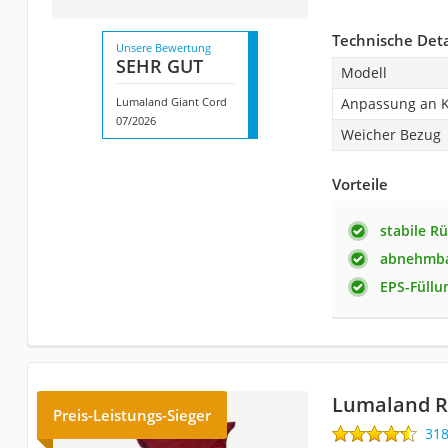
Technische Deta
Unsere Bewertung
SEHR GUT
Modell
Lumaland Giant Cord
Anpassung an 
07/2026
Weicher Bezug
Vorteile
stabile R
abnehmba
EPS-Füllu
Lumaland Ri
Preis-Leistungs-Sieger
31