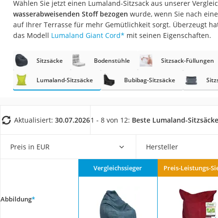
Wählen Sie jetzt einen Lumaland-Sitzsack aus unserer Vergleic
Konferenzmikrofo
wasserabweisenden Stoff bezogen
wurde, wenn Sie nach eine
Klappmatratze
auf Ihrer Terrasse für mehr Gemütlichkeit sorgt. Überzeugt ha
das Modell
Lumaland Giant Cord
*
mit seinen Eigenschaften.
Duschkopf mit Kalk
Aktenvernichter Si
Sitzsäcke
Bodenstühle
Sitzsack-Füllungen
Bettgitter
Lumaland-Sitzsäcke
Bubibag-Sitzsäcke
Sitz
Spannbettlaken
Topper 100 x 200
Duschpaneel
Aktualisiert:
30.07.2026
1 - 8 von 12:
Beste Lumaland-Sitzsäck
Höhenverstellbare
Preis in EUR
Hersteller
Matratze 90 x 200
Service
Vergleichssieger
Preis-Leistungs-Si
Abbildung
*