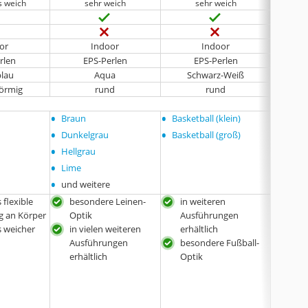
s weich
sehr weich
sehr weich
bes
or
Indoor
Indoor
rlen
EPS-Perlen
EPS-Perlen
lau
Aqua
Schwarz-Weiß
förmig
rund
rund
tr
•
•
•
Braun
Basketball (klein)
Braun
•
•
•
Dunkelgrau
Basketball (groß)
Dunke
•
•
Hellgrau
Hellg
•
•
Lime
Rot
•
•
und weitere
und w
flexible
besondere Leinen-
in weiteren
hoh
 an Körper
Optik
Ausführungen
bes
 weicher
in vielen weiteren
erhältlich
Bez
Ausführungen
besondere Fußball-
in v
erhältlich
Optik
Aus
erhä
Trag
simp