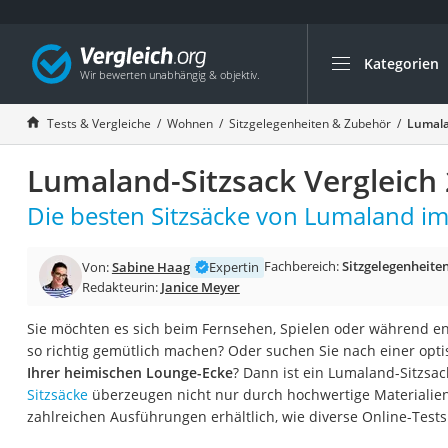
Kategorien
Die beliebtesten V
Wohnen
Tests & Vergleiche
Wohnen
Sitzgelegenheiten & Zubehör
Lumala
Matratzen-Topper
Lumaland-Sitzsack Vergleich
Matratzen
Konferenzlautspre
Die besten Sitzsäcke von Lumaland im
Tageslichtlampe
Fachbereich:
Sitzgelegenheite
Von:
Sabine Haag
Expertin
Badlüfter
Redakteurin:
Janice Meyer
Ergonomischer Bü
Sie möchten es sich beim Fernsehen, Spielen oder während 
Bürohocker
so richtig gemütlich machen? Oder suchen Sie nach einer op
Außenleuchte mit
Ihrer heimischen Lounge-Ecke
? Dann ist ein Lumaland-Sitzsac
Sitzsäcke
überzeugen nicht nur durch hochwertige Materialien
Ozongeneratoren
zahlreichen Ausführungen erhältlich, wie diverse Online-Tests
Akku-Tischlampe