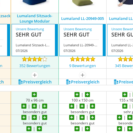
tzsack
Lumaland Sitzsack-
Lumaland LL-20949-005
Lumaland LL
Lounge Modular
Unsere Bewertung
Unsere Bewertung
Unsere Bewer
SEHR GUT
SEHR GUT
SEHR G
d Riesen-Sitzsack XXL
Lumaland Sitzsack-Lounge Modular
Lumaland LL-20949-005
07/2026
07/2026
07/2026
en
352 Bewertungen
9 Bewertungen
345 Bewe
nzeigen
mehr anzeigen
mehr anzeigen
ch
Preis­vergleich
Preis­vergleich
Preis­v
70 x 96 cm
100 x 150 cm
155 x 1
besonders gut
besonders gut
sehr 
besonders gut
besonders gut
besonde