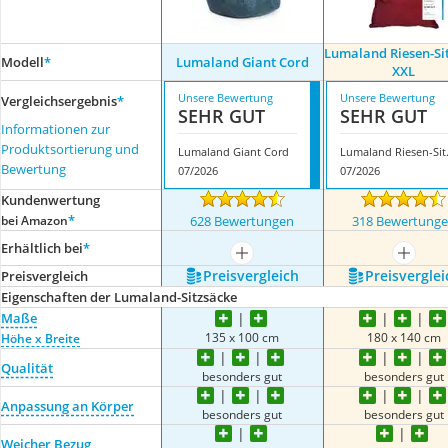
Lumaland Riesen-Si
Modell
*
Lumaland Giant Cord
XXL
Unsere Bewertung
Unsere Bewertung
Vergleichsergebnis
*
SEHR GUT
SEHR GUT
Informationen zur
Produktsortierung und
Lumaland Giant Cord
Lumalan
Bewertung
07/2026
07/2026
Kundenwertung
*
bei Amazon
628 Bewertungen
318 Bewertung
Erhältlich bei
*
mehr anzeigen
mehr a
Preis­vergleich
Preis­verglei
Preis­vergleich
Eigenschaften der Lumaland-Sitzsäcke
Maße
135 x 100 cm
180 x 140 cm
Höhe x Breite
Qualität
besonders gut
besonders gut
Anpassung an Körper
besonders gut
besonders gut
Weicher Bezug