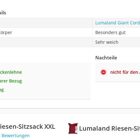
ils
Lumaland Giant Cord
Körper
Besonders gut
Sehr weich
Nachteile
ückenlehne
nicht für den
rer Bezug
ng
esen-Sitzsack XXL
Lumaland Riesen-Si
8 Bewertungen