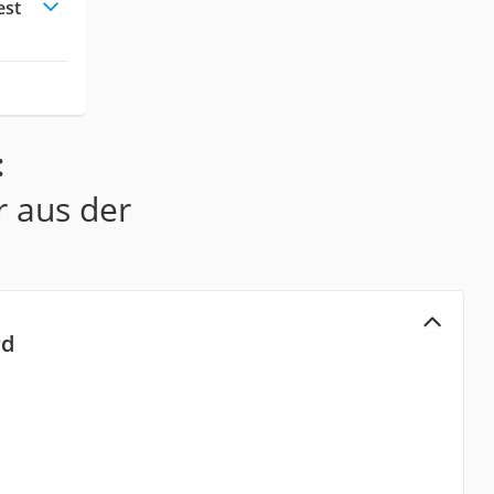
est
:
r aus der
rd