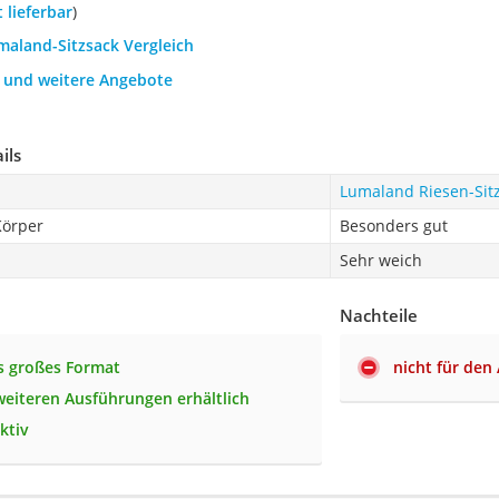
t lieferbar
)
maland-Sitzsack Vergleich
h und weitere Angebote
ils
Lumaland Riesen-Sit
Körper
Besonders gut
Sehr weich
Nachteile
s großes Format
nicht für den
 weiteren Ausführungen erhältlich
ktiv