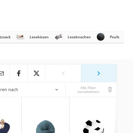
tzsack
Lesekissen
Leseknochen
Poufs
Alle Filter
eren nach
zurücksetzen