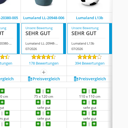
-20380-005
Lumaland LL-20948-006
Lumaland L13b
Lumala
tung
Unsere Bewertung
Unsere Bewertung
Unsere
UT
SEHR GUT
SEHR GUT
SEH
Lumaland LL-20380-005
Lumaland LL-20948-006
Lumaland L13b
07/2026
07/2026
07/202
rtungen
178 Bewertungen
394 Bewertungen
3359
mehr anzeigen
ergleich
Preis­vergleich
Preis­vergleich
P
00 cm
75 x 120 cm
110 x 110 cm
1
gut
sehr gut
sehr gut
be
rs gut
sehr gut
sehr gut