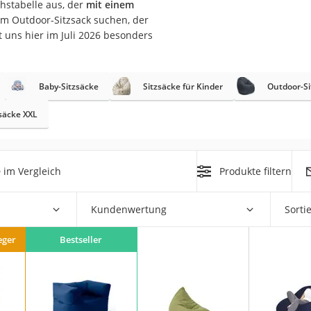
hstabelle aus, der
mit einem
n
m Outdoor-Sitzsack suchen, der
t uns hier im Juli 2026 besonders
filter
cherheitsstufe 4
Baby-Sitzsäcke
Sitzsäcke für Kinder
Outdoor-Si
säcke XXL
e
im Vergleich
Produkte filtern
r Schreibtisch
 cm
Kundenwertung
Sorti
eger
Bestseller