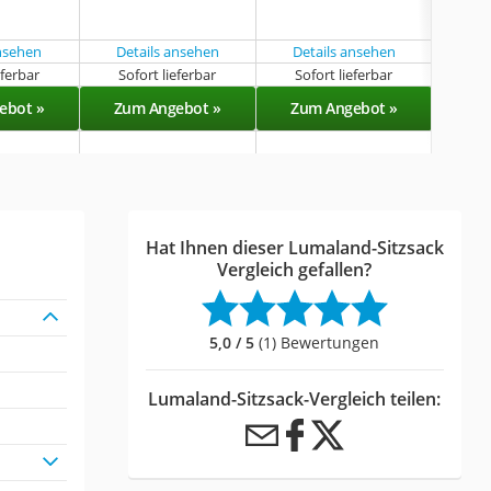
und
ansehen
Details ansehen
Details ansehen
eferbar
Sofort lieferbar
Sofort lieferbar
Sof
ebot »
Zum Angebot »
Zum Angebot »
Zu
Hat Ihnen dieser Lumaland-Sitzsack
Vergleich gefallen?
5,0 / 5
(1) Bewertungen
Lumaland-Sitzsack-Vergleich teilen: