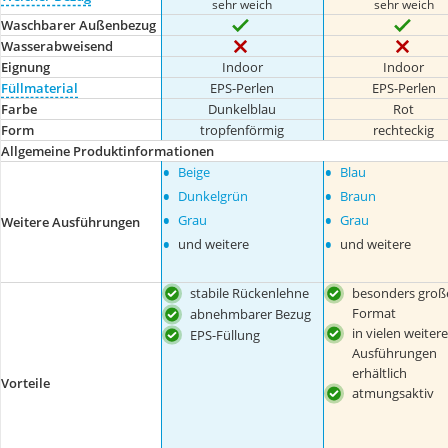
sehr weich
sehr weich
Waschbarer Außenbezug
Wasserabweisend
Eignung
Indoor
Indoor
Füllmaterial
EPS-Perlen
EPS-Perlen
Farbe
Dunkelblau
Rot
Form
tropfenförmig
rechteckig
Allgemeine Produktinformationen
•
•
Beige
Blau
•
•
Dunkelgrün
Braun
•
•
Grau
Grau
Weitere Ausführungen
•
•
und weitere
und weitere
stabile Rückenlehne
besonders groß
Format
abnehmbarer Bezug
in vielen weiter
EPS-Füllung
Ausführungen
erhältlich
Vorteile
atmungsaktiv