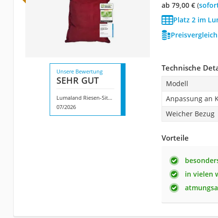
ab 79,00 €
(
Sofor
Platz 2 im Lu
Preisvergleic
Technische Deta
Unsere Bewertung
SEHR GUT
Modell
Lumaland Riesen-Sitzsack XXL
Anpassung an 
07/2026
Weicher Bezug
Vorteile
besonder
in vielen
atmungsa