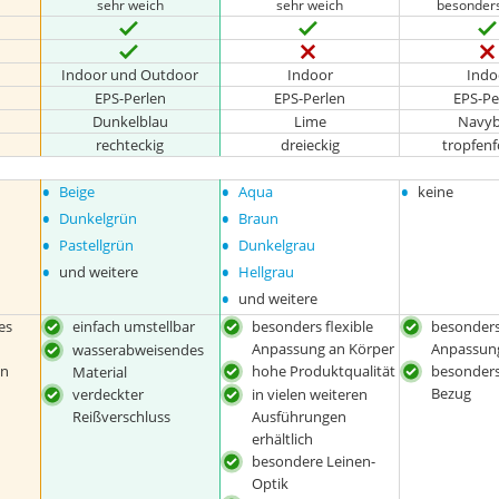
sehr weich
sehr weich
besonder
Indoor und Outdoor
Indoor
Indo
EPS-Perlen
EPS-Perlen
EPS-Pe
Dunkelblau
Lime
Navyb
rechteckig
dreieckig
tropfen
•
•
•
Beige
Aqua
keine
•
•
Dunkelgrün
Braun
•
•
Pastellgrün
Dunkelgrau
•
•
und weitere
Hellgrau
•
und weitere
es
einfach umstellbar
besonders flexible
besonders 
Anpassung an Körper
Anpassung
wasserabweisendes
en
hohe Produktqualität
besonders
Material
Bezug
verdeckter
in vielen weiteren
Reißverschluss
Ausführungen
erhältlich
besondere Leinen-
Optik