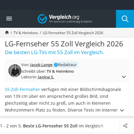
Die beliebtesten Vergleiche nach Kategorie
Vergleich
Elektronik
Powerstation
TV & Heimkino
LG-Fernseher 55 Zoll Vergleich 2026
Monitor 32 Zoll 4K
Fernseher
LG-Fernseher 55 Zoll Vergleich 2026
Drucker
Die besten LG-TVs mit 55 Zoll im Vergleich.
Desktop-PC
Monitor
Von:
Jacob Lange
Redakteur
Diascanner
schreibt über:
TV & Heimkino
Laser-Multifunktionsdrucker
Lektorin:
Janina S.
Powerline-Adapter
Powerstation mit Solarpanel
55-Zoll-Fernseher
verfügen mit einer Bildschirmdiagonale
Gaming-PC
von 139 cm über ein ansprechend großes Bild, sind
Soundbar
gleichzeitig aber nicht zu groß, um auch in kleineren
17-Zoll-Laptop
Wohnzimmern Platz zu finden. Diverse Tests im Internet
Satellitenschüssel
zeigen zudem, dass viele LG-Fernseher mit 55 Zoll mit
Gaming-Headset
modernster Technik ausgestattet sind und so über
eine
1 - 2 von 5:
Beste LG-Fernseher 55 Zoll
im Vergleich
Schnurloses Telefon
ausgezeichnete Ton- und Bildqualität verfügen
.
Wählen Sie