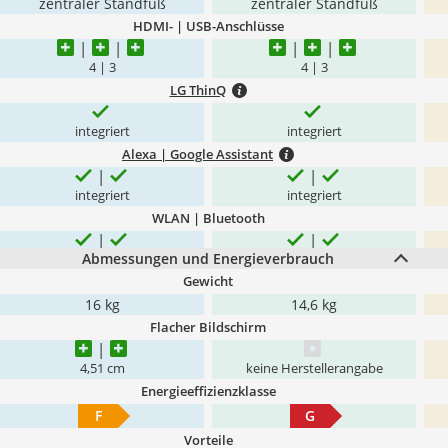
zentraler Standfuß
zentraler Standfuß
HDMI- | USB-Anschlüsse
4 | 3
4 | 3
LG ThinQ
integriert
integriert
Alexa | Google Assistant
integriert
integriert
WLAN | Bluetooth
Abmessungen und Energieverbrauch
Gewicht
16 kg
14,6 kg
Flacher Bildschirm
4,51 cm
keine Herstellerangabe
Energieeffizienzklasse
F
G
Vorteile