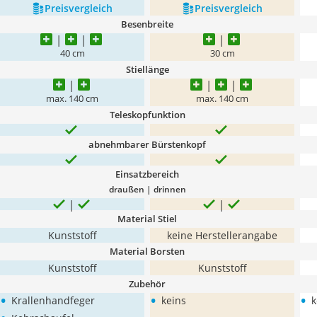
Preis­vergleich
Preis­vergleich
Besenbreite
40 cm
30 cm
Stiellänge
max. 140 cm
max. 140 cm
Teleskopfunktion
abnehmbarer Bürstenkopf
Einsatzbereich
draußen | drinnen
Material Stiel
Kunststoff
keine Herstellerangabe
Material Borsten
Kunststoff
Kunststoff
Zubehör
•
•
•
Krallenhandfeger
keins
k