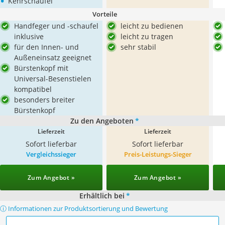
•
Kehrschaufel
Vorteile
Handfeger und -schaufel
leicht zu bedienen
inklusive
leicht zu tragen
für den Innen- und
sehr stabil
Außeneinsatz geeignet
Bürstenkopf mit
Universal-Besenstielen
kompatibel
besonders breiter
Bürstenkopf
Zu den Angeboten
*
Lieferzeit
Lieferzeit
Sofort lieferbar
Sofort lieferbar
Vergleichssieger
Preis-Leistungs-Sieger
Zum Angebot »
Zum Angebot »
Erhältlich bei
*
ⓘ Informationen zur Produktsortierung und Bewertung