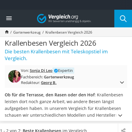
Die beliebtesten Vergleiche nach Kategorie
Vergleich
Baumarkt
Tresor feuerfest
Gartenwerkzeug
Krallenbesen Vergleich 2026
Makita-Akku-Rasenmäher
Kappsäge
Krallenbesen Vergleich 2026
Smartes Türschloss
Die besten Krallenbesen mit Teleskopstiel im
Akku-Rasentrimmer
Vergleich.
Feuchtigkeitsmessgerät
Split-Klimaanlage 2 Innengeräte
Von:
Sonja Di Leo
Expertin
Pelletofen
Fachbereich:
Gartenwerkzeug
Bohrmaschine
Redakteur:
Georg B.
Tiefbrunnenpumpe
Fliesenschneider
Ob für die Terrasse, den Rasen oder den Hof
: Krallenbesen
Hochdruckreiniger
leisten dort noch ganze Arbeit, wo andere Besen längst
Doppelschleifer
aufgegeben haben. In unserem Vergleich für Krallenbesen
Überwachungskamera
schauen wir unterschiedlichen Modellen und Herstellern auf
Benzinrasenmäher mit Elektrostart
die Borsten.
Verschiedene Tests im Internet zeigen: Gerade
Akku-Laubsauger
wenn Sie große Flächen zu reinigen haben, lohnt es sich auf
1 - 2 von 7:
Beste Krallenbesen
im Vergleich