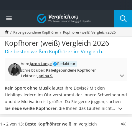
Die beliebtesten Vergleiche nach Kategorie
Vergleich
Elektronik
Powerstation
Kabelgebundene Kopfhörer
Kopfhörer (weiß) Vergleich 2026
Monitor 32 Zoll 4K
Fernseher
Kopfhörer (weiß) Vergleich 2026
Drucker
Die besten weißen Kopfhörer im Vergleich.
Desktop-PC
Monitor
Von:
Jacob Lange
Redakteur
Diascanner
schreibt über:
Kabelgebundene Kopfhörer
Laser-Multifunktionsdrucker
Lektorin:
Janina S.
Powerline-Adapter
Powerstation mit Solarpanel
Kein Sport ohne Musik
lautet Ihre Devise? Mit den
Gaming-PC
Lieblingsliedern im Ohr verstummt der innere Schweinehund
Soundbar
und die Motivation ist größer. Da Sie gerne joggen, suchen
17-Zoll-Laptop
Sie
neue weiße Kopfhörer
, die Ihnen das Laufen nicht
Satellitenschüssel
erschweren. Wählen Sie jetzt ein
besonders leichtes Modell
Gaming-Headset
aus der Vergleichstabelle.
Viele Internet-Tests zeigen, dass
1 - 2 von 13:
Beste Kopfhöhrer weiß
im Vergleich
Schnurloses Telefon
eine bestimmte Farbe bei Kopfhörern stark
im Trend
liegt: