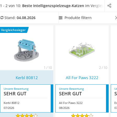
Philips-Sonicare-Zahnbürste
Intelligenzspielzeug stellt dann eine gute Beschäftigung dar
,
1 - 2 von 10:
Beste Intelligenzspielzeuge-Katzen
im Vergleich
Schildkrötenhaus
bis Sie wieder zu Hause sind.
Wählen Sie jetzt aus unserer
Mineralfutter Pferd
Vergleichstabelle
ein Intelligenzspielzeug für Katzen mit
Produkte filtern
Stand:
04.08.2026
Massagegerät
vielen unterschiedlichen Aktivitäten
, um Ihre Fellnase in
Service
mehreren Bereichen zu fördern. Überzeugt hat uns hier im
Vergleichssieger
August 2026 besonders das Modell
Kerbl 80812
*
mit seinen
Eigenschaften.
1 / 10
2 / 10
Kerbl 80812
All For Paws ‎3222
Unsere Bewertung
Unsere Bewertung
U
SEHR GUT
SEHR GUT
Kerbl 80812
All For Paws ‎3222
E
07/2026
08/2026
0