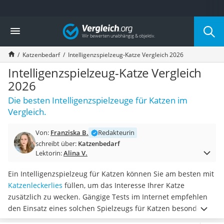
Die beliebtesten Vergleiche nach Kategorie
Vergleich
Drogerie
Inhalator
Katzenbedarf
Intelligenzspielzeug-Katze Vergleich 2026
Haarschneider
Rollator
Intelligenzspielzeug-Katze Vergleich
Braun Rasierer
2026
Katzenklappe (Chip)
Die besten Intelligenzspielzeuge für Katzen im
Rasierer
Vergleich.
Masturbator
Massagepistole
Von:
Franziska B.
Redakteurin
Epilierer
schreibt über:
Katzenbedarf
Reisehaartrockner
Lektorin:
Alina V.
Eiweißpulver
Magnesiumpräparat
Ein Intelligenzspielzeug für Katzen können Sie am besten mit
Katzenklappe
Katzenleckerlies
füllen, um das Interesse Ihrer Katze
Nackenmassagegerät
zusätzlich zu wecken. Gängige Tests im Internet empfehlen
Zeckenschutz Katze
den Einsatz eines solchen Spielzeugs für Katzen besonders
leichter Haartrockner
dann, wenn diese oftmals lange alleine zu Hause sind. Das