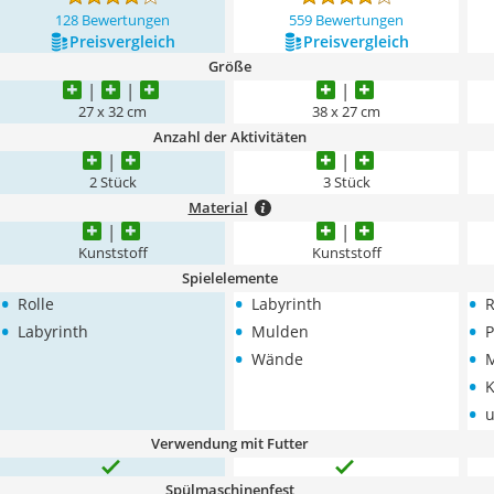
128 Bewertungen
559 Bewertungen
Preis­vergleich
Preis­vergleich
Größe
27 x 32 cm
‎38 x 27 cm
Anzahl der Aktivitäten
2 Stück
3 Stück
Material
Kunststoff
Kunststoff
Spielelemente
•
•
•
Rolle
Labyrinth
•
•
•
Labyrinth
Mulden
P
•
•
Wände
•
•
u
Verwendung mit Futter
Spülmaschinenfest