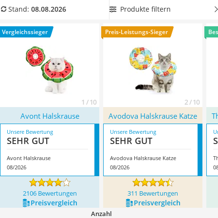
Philips-Sonicare-Zahnbürste
Ihrem Haustier einen möglichst hohen Komfort bieten zu
Produkte filtern
Stand:
08.08.2026
Schildkrötenhaus
können. Überzeugt hat uns hier im August 2026 besonders
Mineralfutter Pferd
das Modell
Avont Halskrause
*
mit seinen Eigenschaften.
Vergleichssieger
Preis-Leistungs-Sieger
Bes
Massagegerät
Service
1 / 10
2 / 10
Avont Halskrause
Avodova Halskrause Katze
T
Unsere Bewertung
Unsere Bewertung
U
SEHR GUT
SEHR GUT
Avont Halskrause
Avodova Halskrause Katze
T
08/2026
08/2026
0
2106 Bewertungen
311 Bewertungen
Preis­vergleich
Preis­vergleich
Anzahl