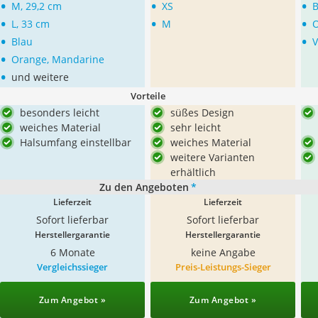
•
•
•
M, 29,2 cm
XS
B
•
•
•
L, 33 cm
M
O
•
•
Blau
V
•
Orange, Mandarine
•
und weitere
Vorteile
besonders leicht
süßes Design
weiches Material
sehr leicht
Halsumfang einstellbar
weiches Material
weitere Varianten
erhältlich
Zu den Angeboten
*
Lieferzeit
Lieferzeit
Sofort lieferbar
Sofort lieferbar
Herstellergarantie
Herstellergarantie
6 Monate
keine Angabe
Vergleichssieger
Preis-Leistungs-Sieger
Zum Angebot »
Zum Angebot »