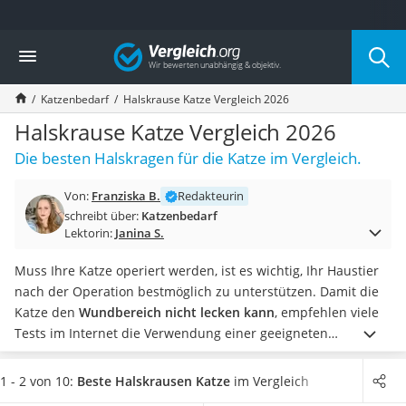
Die beliebtesten Vergleiche nach Kategorie
Vergleich
Drogerie
Inhalator
Katzenbedarf
Halskrause Katze Vergleich 2026
Haarschneider
Rollator
Halskrause Katze Vergleich 2026
Braun Rasierer
Die besten Halskragen für die Katze im Vergleich.
Katzenklappe (Chip)
Rasierer
Von:
Franziska B.
Redakteurin
Masturbator
schreibt über:
Katzenbedarf
Massagepistole
Lektorin:
Janina S.
Epilierer
Reisehaartrockner
Muss Ihre Katze operiert werden, ist es wichtig, Ihr Haustier
Eiweißpulver
nach der Operation bestmöglich zu unterstützen. Damit die
Magnesiumpräparat
Katze den
Wundbereich nicht lecken kann
, empfehlen viele
Katzenklappe
Tests im Internet die Verwendung einer geeigneten
Nackenmassagegerät
Halskrause
für die Katze. Diese sind in verschiedenen Größen
Zeckenschutz Katze
und Farben erhältlich.
Wählen Sie jetzt aus unserer
1 - 2 von 10:
Beste Halskrausen Katze
im Vergleich
leichter Haartrockner
Vergleichstabelle eine
weiche Halskrause für Katzen
, um